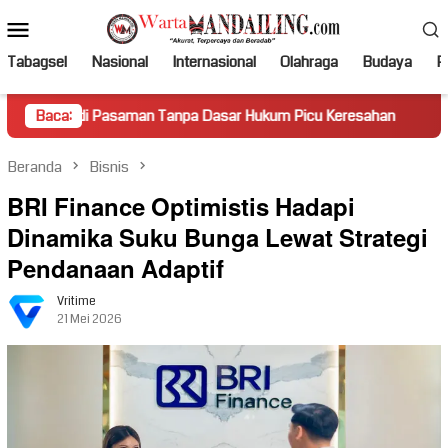
Loncat
Menu
ke
Mobile
konten
Tabagsel
Nasional
Internasional
Olahraga
Budaya
Po
di Pasaman Tanpa Dasar Hukum Picu Keresahan
Baca:
Truk Mirin
Beranda
Bisnis
BRI Finance Optimistis Hadapi
Dinamika Suku Bunga Lewat Strategi
Pendanaan Adaptif
Vritime
21 Mei 2026