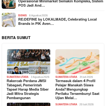
Operasional Minimarket Semakin Kompleks, Sistem
POS Jadi And…
BISNIS
6 Agustus 2026
RE:DEFINE by LOKALMADE, Celebrating Local
Brands in PIK Aven…
BERITA SUMUT
SUMATERA UTARA
3 Agustus 2026
SUMATERA UTARA
31 Juli 2026
Rakercab Perdana JMSI
Termasuk dalam 4 Profil
Tabagsel, Pemerintah
Pelajar Manakah Siswa
Tapsel Harap Media Siber
Anda? Mengungkap
Jadi Mitra Strategis
Perilaku Tersembunyi Saat
Pembangunan
Ujian Melal…
SUMATERA UTARA
20 Juli 2026