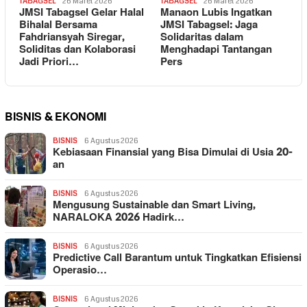
TABAGSEL
26 Maret 2026
TABAGSEL
26 Maret 2026
JMSI Tabagsel Gelar Halal
Manaon Lubis Ingatkan
Bihalal Bersama
JMSI Tabagsel: Jaga
Fahdriansyah Siregar,
Solidaritas dalam
Soliditas dan Kolaborasi
Menghadapi Tantangan
Jadi Priori…
Pers
BISNIS & EKONOMI
BISNIS
6 Agustus 2026
Kebiasaan Finansial yang Bisa Dimulai di Usia 20-
an
BISNIS
6 Agustus 2026
Mengusung Sustainable dan Smart Living,
NARALOKA 2026 Hadirk…
BISNIS
6 Agustus 2026
Predictive Call Barantum untuk Tingkatkan Efisiensi
Operasio…
BISNIS
6 Agustus 2026