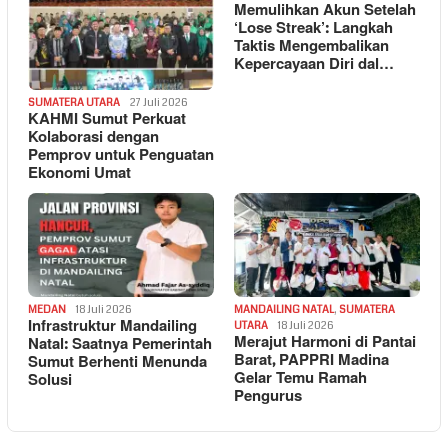
Memulihkan Akun Setelah
‘Lose Streak’: Langkah
Taktis Mengembalikan
Kepercayaan Diri dal…
SUMATERA UTARA
27 Juli 2026
KAHMI Sumut Perkuat
Kolaborasi dengan
Pemprov untuk Penguatan
Ekonomi Umat
MEDAN
18 Juli 2026
MANDAILING NATAL
,
SUMATERA
Infrastruktur Mandailing
UTARA
18 Juli 2026
Merajut Harmoni di Pantai
Natal: Saatnya Pemerintah
Barat, PAPPRI Madina
Sumut Berhenti Menunda
Gelar Temu Ramah
Solusi
Pengurus