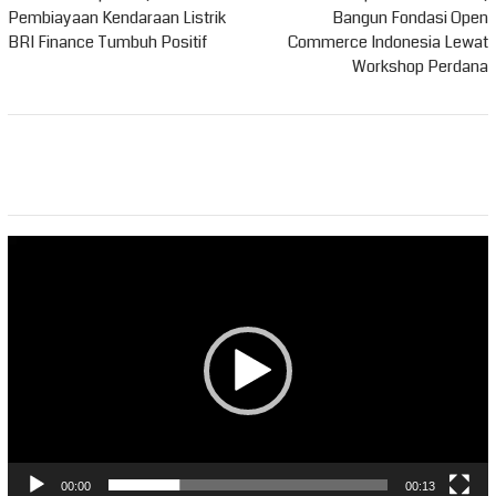
pos
Pembiayaan Kendaraan Listrik
Bangun Fondasi Open
BRI Finance Tumbuh Positif
Commerce Indonesia Lewat
Workshop Perdana
Pemutar
Video
00:00
00:13