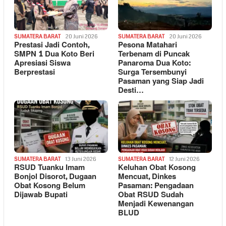
SUMATERA BARAT
20 Juni 2026
SUMATERA BARAT
20 Juni 2026
Prestasi Jadi Contoh,
Pesona Matahari
SMPN 1 Dua Koto Beri
Terbenam di Puncak
Apresiasi Siswa
Panaroma Dua Koto:
Berprestasi
Surga Tersembunyi
Pasaman yang Siap Jadi
Desti…
SUMATERA BARAT
13 Juni 2026
SUMATERA BARAT
12 Juni 2026
RSUD Tuanku Imam
Keluhan Obat Kosong
Bonjol Disorot, Dugaan
Mencuat, Dinkes
Obat Kosong Belum
Pasaman: Pengadaan
Dijawab Bupati
Obat RSUD Sudah
Menjadi Kewenangan
BLUD