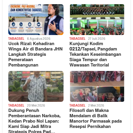
TABAGSEL
6 Agustus 2026
TABAGSEL
27 Juli 2026
Ucok Rizal: Kehadiran
Kunjungi Kodim
Wings Air di Bandara JHN
0212/Tapsel, Pangdam
Langkah Strategis
Tekankan Keseimbangan
Pemerataan
Siaga Tempur dan
Pembangunan
Wawasan Teritorial
TABAGSEL
20 Mei 2026
TABAGSEL
2 Mei 2026
Dukung Penuh
Filosofi dan Makna
Pemberantasan Narkoba,
Mendalam di Balik
Kedan Prabo Nol Lapan:
Manortor Parmasak pada
Kami Siap Jadi Mitra
Resepsi Pernikahan
Strategis Polres Pad…