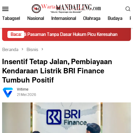
Loncat
Menu
ke
Mobile
konten
Tabagsel
Nasional
Internasional
Olahraga
Budaya
Po
Pasaman Tanpa Dasar Hukum Picu Keresahan
Baca:
Truk Miring 
Beranda
Bisnis
Insentif Tetap Jalan, Pembiayaan
Kendaraan Listrik BRI Finance
Tumbuh Positif
Vritime
21 Mei 2026