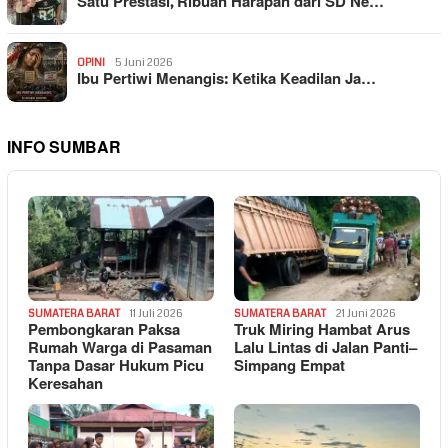
Satu Prestasi, Ribuan Harapan dari SD Ne…
OPINI
5 Juni 2026
Ibu Pertiwi Menangis: Ketika Keadilan Ja…
INFO SUMBAR
SUMATERA BARAT
11 Juli 2026
SUMATERA BARAT
21 Juni 2026
Pembongkaran Paksa
Truk Miring Hambat Arus
Rumah Warga di Pasaman
Lalu Lintas di Jalan Panti–
Tanpa Dasar Hukum Picu
Simpang Empat
Keresahan