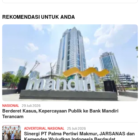
REKOMENDASI UNTUK ANDA
NASIONAL
29 Juli 2026
Berderet Kasus, Kepercayaan Publik ke Bank Mandiri
Terancam
ADVERTORIAL
,
NASIONAL
25 Juli 2026
Sinergi PT Palma Pertiwi Makmur, JARSANAS dan
Kemendes Wujudkan Indonesia Berdaulat