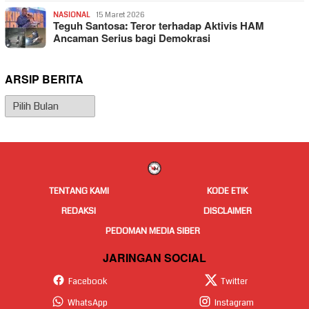
NASIONAL
15 Maret 2026
Teguh Santosa: Teror terhadap Aktivis HAM
Ancaman Serius bagi Demokrasi
ARSIP BERITA
Arsip
Berita
TENTANG KAMI
KODE ETIK
REDAKSI
DISCLAIMER
PEDOMAN MEDIA SIBER
JARINGAN SOCIAL
Facebook
Twitter
WhatsApp
Instagram