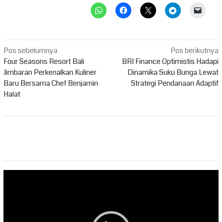
Navigasi
Pos sebelumnya
Pos berikutnya
pos
Four Seasons Resort Bali
BRI Finance Optimistis Hadapi
Jimbaran Perkenalkan Kuliner
Dinamika Suku Bunga Lewat
Baru Bersama Chef Benjamin
Strategi Pendanaan Adaptif
Halat
Pemutar
Video