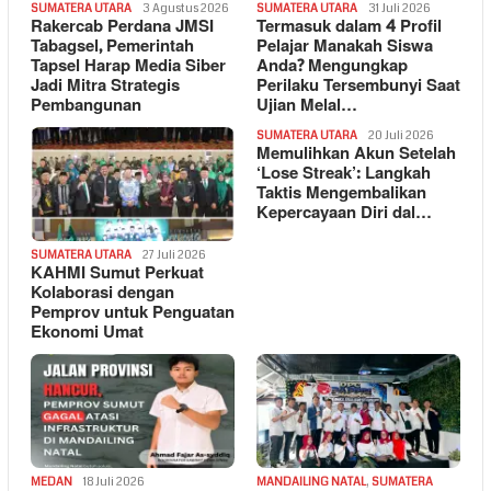
SUMATERA UTARA
3 Agustus 2026
SUMATERA UTARA
31 Juli 2026
Rakercab Perdana JMSI
Termasuk dalam 4 Profil
Tabagsel, Pemerintah
Pelajar Manakah Siswa
Tapsel Harap Media Siber
Anda? Mengungkap
Jadi Mitra Strategis
Perilaku Tersembunyi Saat
Pembangunan
Ujian Melal…
SUMATERA UTARA
20 Juli 2026
Memulihkan Akun Setelah
‘Lose Streak’: Langkah
Taktis Mengembalikan
Kepercayaan Diri dal…
SUMATERA UTARA
27 Juli 2026
KAHMI Sumut Perkuat
Kolaborasi dengan
Pemprov untuk Penguatan
Ekonomi Umat
MEDAN
18 Juli 2026
MANDAILING NATAL
,
SUMATERA