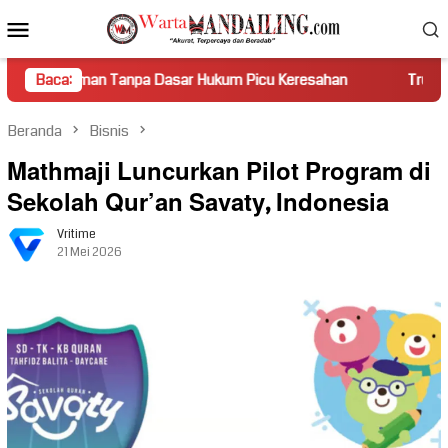
Loncat
Menu
ke
Mobile
konten
 Tanpa Dasar Hukum Picu Keresahan
Baca:
Truk Miring Hambat Ar
Beranda
Bisnis
Mathmaji Luncurkan Pilot Program di
Sekolah Qur’an Savaty, Indonesia
Vritime
21 Mei 2026