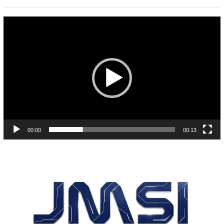
Pemutar
Video
00:00
00:13