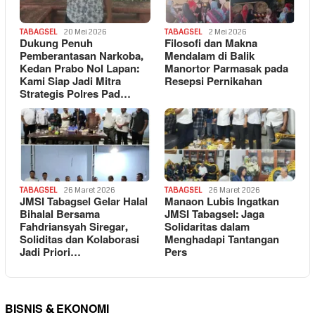
TABAGSEL
20 Mei 2026
TABAGSEL
2 Mei 2026
Dukung Penuh
Filosofi dan Makna
Pemberantasan Narkoba,
Mendalam di Balik
Kedan Prabo Nol Lapan:
Manortor Parmasak pada
Kami Siap Jadi Mitra
Resepsi Pernikahan
Strategis Polres Pad…
TABAGSEL
26 Maret 2026
TABAGSEL
26 Maret 2026
JMSI Tabagsel Gelar Halal
Manaon Lubis Ingatkan
Bihalal Bersama
JMSI Tabagsel: Jaga
Fahdriansyah Siregar,
Solidaritas dalam
Soliditas dan Kolaborasi
Menghadapi Tantangan
Jadi Priori…
Pers
BISNIS & EKONOMI