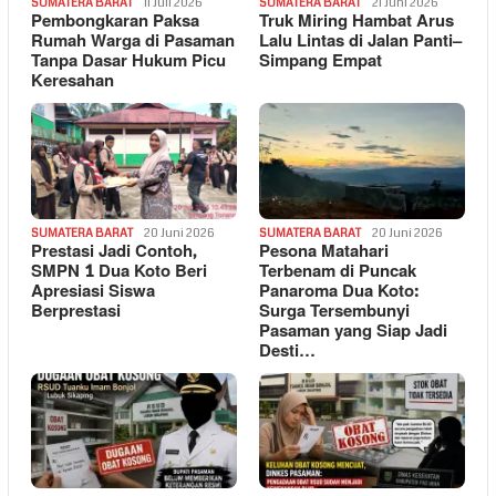
SUMATERA BARAT
11 Juli 2026
SUMATERA BARAT
21 Juni 2026
Pembongkaran Paksa
Truk Miring Hambat Arus
Rumah Warga di Pasaman
Lalu Lintas di Jalan Panti–
Tanpa Dasar Hukum Picu
Simpang Empat
Keresahan
SUMATERA BARAT
20 Juni 2026
SUMATERA BARAT
20 Juni 2026
Prestasi Jadi Contoh,
Pesona Matahari
SMPN 1 Dua Koto Beri
Terbenam di Puncak
Apresiasi Siswa
Panaroma Dua Koto:
Berprestasi
Surga Tersembunyi
Pasaman yang Siap Jadi
Desti…