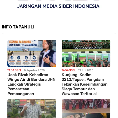
INFO TAPANULI
TABAGSEL
6 Agustus 2026
TABAGSEL
27 Juli 2026
Ucok Rizal: Kehadiran
Kunjungi Kodim
Wings Air di Bandara JHN
0212/Tapsel, Pangdam
Langkah Strategis
Tekankan Keseimbangan
Pemerataan
Siaga Tempur dan
Pembangunan
Wawasan Teritorial