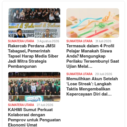
SUMATERA UTARA
3 Agustus 2026
SUMATERA UTARA
31 Juli 2026
Rakercab Perdana JMSI
Termasuk dalam 4 Profil
Tabagsel, Pemerintah
Pelajar Manakah Siswa
Tapsel Harap Media Siber
Anda? Mengungkap
Jadi Mitra Strategis
Perilaku Tersembunyi Saat
Pembangunan
Ujian Melal…
SUMATERA UTARA
20 Juli 2026
Memulihkan Akun Setelah
‘Lose Streak’: Langkah
Taktis Mengembalikan
Kepercayaan Diri dal…
SUMATERA UTARA
27 Juli 2026
KAHMI Sumut Perkuat
Kolaborasi dengan
Pemprov untuk Penguatan
Ekonomi Umat