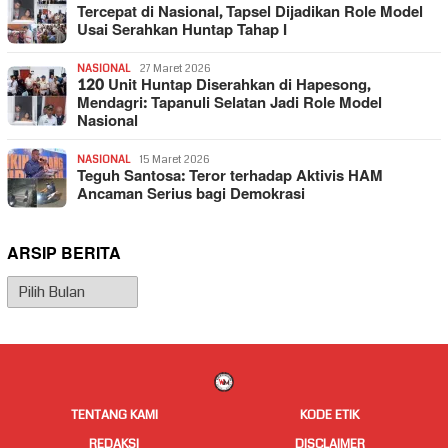
Tercepat di Nasional, Tapsel Dijadikan Role Model
Usai Serahkan Huntap Tahap I
NASIONAL
27 Maret 2026
120 Unit Huntap Diserahkan di Hapesong,
Mendagri: Tapanuli Selatan Jadi Role Model
Nasional
NASIONAL
15 Maret 2026
Teguh Santosa: Teror terhadap Aktivis HAM
Ancaman Serius bagi Demokrasi
ARSIP BERITA
Arsip
Berita
TENTANG KAMI
KODE ETIK
REDAKSI
DISCLAIMER