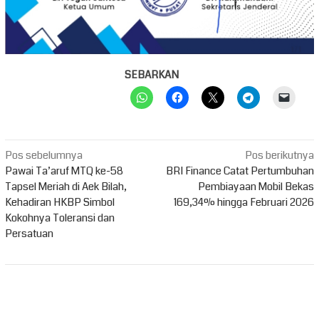
SEBARKAN
Navigasi
Pos sebelumnya
Pos berikutnya
pos
Pawai Ta’aruf MTQ ke-58
BRI Finance Catat Pertumbuhan
Tapsel Meriah di Aek Bilah,
Pembiayaan Mobil Bekas
Kehadiran HKBP Simbol
169,34% hingga Februari 2026
Kokohnya Toleransi dan
Persatuan