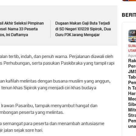
BERI
il Akhir Seleksi Pimpinan
Dugaan Makan Gaji Buta Terjadi
psel: Nama 33 Peserta
di SD Negeri 101228 Sipirok, Dua
os, Ini Daftarnya
Guru P3K Jarang Mengajar
SUM
UTA
lan tertib, indah, dan penuh warna. Perjalanan diawali oleh
Agus
Rak
nas Perhubungan, serta pasukan Paskibraka yang tampil rapi
Per
JM
Tab
n kafilah melintas dengan busana muslim yang anggun,
Pem
h T
tenun khas Sipirok yang menjadi ciri khas budaya
Har
Med
Sib
s Irawan Pasaribu, tampak menyambut hangat dan
Mit
ombongan peserta yang melintas.
Str
Pe
pa semangat para peserta dan menambah antusiasme
un
jalan sejak sore hari.