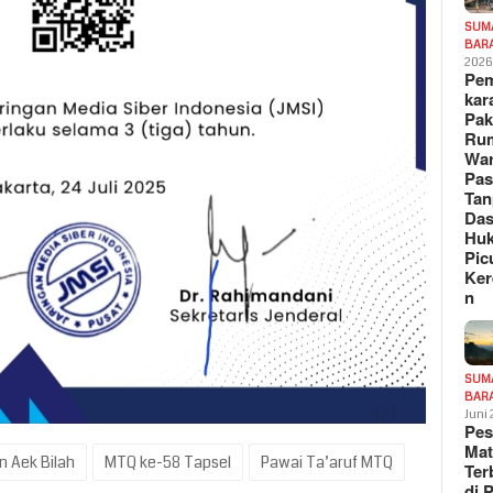
SUM
BAR
202
Pe
kar
Pak
Ru
War
Pa
Tan
Das
Hu
Pic
Ker
n
SUM
BAR
Juni
Pe
Mat
 Aek Bilah
MTQ ke-58 Tapsel
Pawai Ta’aruf MTQ
Te
di 