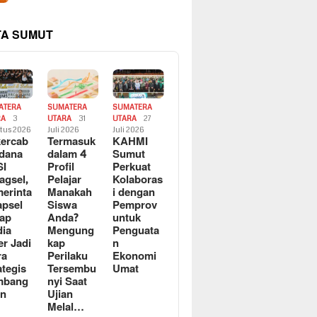
TA SUMUT
ATERA
SUMATERA
SUMATERA
RA
3
UTARA
31
UTARA
27
tus 2026
Juli 2026
Juli 2026
ercab
Termasuk
KAHMI
dana
dalam 4
Sumut
SI
Profil
Perkuat
agsel,
Pelajar
Kolaboras
erinta
Manakah
i dengan
apsel
Siswa
Pemprov
ap
Anda?
untuk
ia
Mengung
Penguata
er Jadi
kap
n
ra
Perilaku
Ekonomi
ategis
Tersembu
Umat
mbang
nyi Saat
an
Ujian
Melal…