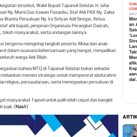
SUM
egiatan tersebut, Wakil Bupati Tapanuli Selatan H. Jafar
UTA
el Ny. Murni Gus Irawan Pasaribu, Staf Ahli PKK Ny. Zakia
Juli 
Mem
 Wanita Persatuan Ny. Ira Sofyan Adil Siregar, Ketua
an 
staf ahli bupati, pimpinan Organisasi Perangkat Daerah,
Set
t, tokoh masyarakat, serta undangan lainnya.
‘Lo
Str
us bergema mengiringi langkah peserta. Mulai dari anak-
La
 larut dalam suasana kebersamaan yang hangat, menjadikan
Tak
Me
 seluruh warga Aek Bilah.
ali
Kep
negaskan bahwa MTQ di Tapanuli Selatan bukan sekadar
aan
 melainkan momen strategis untuk mempererat silaturahmi
da
ai religius, persaudaraan, serta menegaskan persatuan di
gat masyarakat Tapsel untuk pulih lebih cepat dan bangkit
 baik. (
Nas/r
)
ARTI