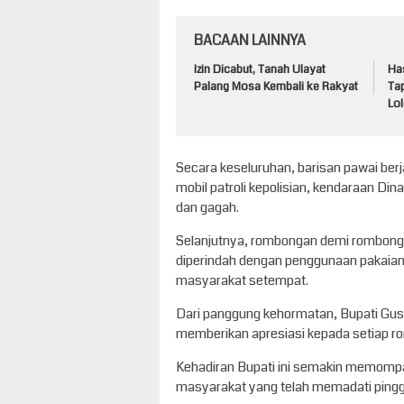
BACAAN LAINNYA
Izin Dicabut, Tanah Ulayat
Has
Palang Mosa Kembali ke Rakyat
Ta
Lol
Secara keseluruhan, barisan pawai berja
mobil patroli kepolisian, kendaraan Di
dan gagah.
Selanjutnya, rombongan demi rombonga
diperindah dengan penggunaan pakaian 
masyarakat setempat.
Dari panggung kehormatan, Bupati Gu
memberikan apresiasi kepada setiap r
Kehadiran Bupati ini semakin memom
masyarakat yang telah memadati pinggir 