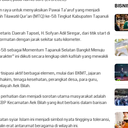
BISNI
n raya untuk menyaksikan Pawai Ta’aruf yang menjadi
 Tilawatil Qur’an (MTQ) ke-58 Tingkat Kabupaten Tapanuli
taris Daerah Tapsel, H. Sofyan Adil Siregar, dari titik start di
rmatan dengan jarak sekitar satu kilometer.
58 sebagai Momentum Tapanuli Selatan Bangkit Menuju
akter” ini diikuti secara lengkap oleh kafilah yang mewakili
sipasi aktif berbagai elemen, mulai dari BKMT, jajaran
hakim, tenaga kesehatan, perangkat desa, para guru,
wilayah Aek Bilah.
 perhatian dan menjadi sorotan utama masyarakat adalah
BP Kecamatan Aek Bilah yang ikut berbaris dalam barisan
an syiar Islam ini menjadi simbol nyata tingginya toleransi,
lin erat antarumat beragama di wilayah ini.