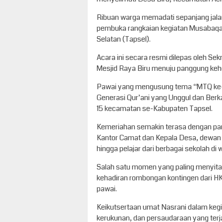
Ribuan warga memadati sepanjang jala
pembuka rangkaian kegiatan Musabaqah
Selatan (Tapsel).
Acara ini secara resmi dilepas oleh Sekre
Mesjid Raya Biru menuju panggung keho
Pawai yang mengusung tema “MTQ ke-
Generasi Qur’ani yang Unggul dan Berkar
15 kecamatan se-Kabupaten Tapsel.
Kemeriahan semakin terasa dengan parti
Kantor Camat dan Kepala Desa, dewan 
hingga pelajar dari berbagai sekolah di 
Salah satu momen yang paling menyita
kehadiran rombongan kontingen dari HK
pawai.
Keikutsertaan umat Nasrani dalam kegiat
kerukunan, dan persaudaraan yang terja