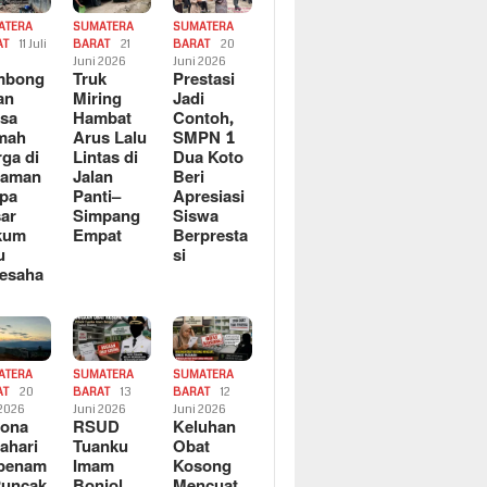
ATERA
SUMATERA
SUMATERA
AT
11 Juli
BARAT
21
BARAT
20
6
Juni 2026
Juni 2026
mbong
Truk
Prestasi
an
Miring
Jadi
sa
Hambat
Contoh,
mah
Arus Lalu
SMPN 1
ga di
Lintas di
Dua Koto
saman
Jalan
Beri
pa
Panti–
Apresiasi
ar
Simpang
Siswa
kum
Empat
Berpresta
u
si
esaha
ATERA
SUMATERA
SUMATERA
AT
20
BARAT
13
BARAT
12
 2026
Juni 2026
Juni 2026
sona
RSUD
Keluhan
ahari
Tuanku
Obat
rbenam
Imam
Kosong
Puncak
Bonjol
Mencuat,