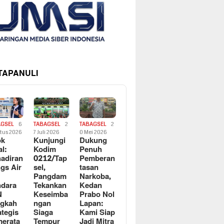
 TAPANULI
AGSEL
6
TABAGSEL
2
TABAGSEL
2
tus 2026
7 Juli 2026
0 Mei 2026
ok
Kunjungi
Dukung
al:
Kodim
Penuh
adiran
0212/Tap
Pemberan
gs Air
sel,
tasan
Pangdam
Narkoba,
dara
Tekankan
Kedan
N
Keseimba
Prabo Nol
ngkah
ngan
Lapan:
ategis
Siaga
Kami Siap
erata
Tempur
Jadi Mitra