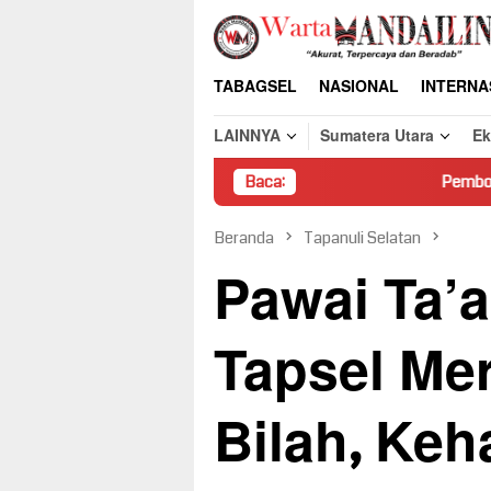
Loncat
ke
konten
TABAGSEL
NASIONAL
INTERNA
LAINNYA
Sumatera Utara
E
Baca:
Pembongkaran Paksa Rumah
Beranda
Tapanuli Selatan
Pawai Ta’
Tapsel Mer
Bilah, Ke