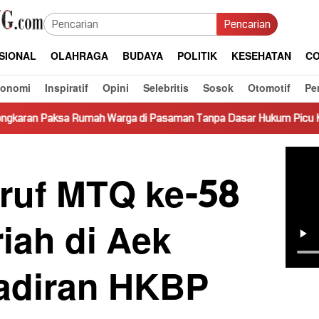
Pencarian
SIONAL
OLAHRAGA
BUDAYA
POLITIK
KESEHATAN
CO
konomi
Inspiratif
Opini
Selebritis
Sosok
Otomotif
Pe
 Warga di Pasaman Tanpa Dasar Hukum Picu Keresahan
Tr
aruf MTQ ke-58
iah di Aek
hadiran HKBP