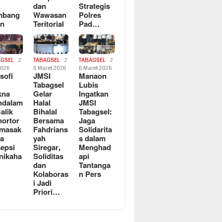
dan
Strategis
mbang
Wawasan
Polres
an
Teritorial
Pad…
AGSEL
2
TABAGSEL
2
TABAGSEL
2
2026
6 Maret 2026
6 Maret 2026
osofi
JMSI
Manaon
n
Tabagsel
Lubis
kna
Gelar
Ingatkan
ndalam
Halal
JMSI
Balik
Bihalal
Tabagsel:
ortor
Bersama
Jaga
rmasak
Fahdrians
Solidarita
a
yah
s dalam
epsi
Siregar,
Menghad
nikaha
Soliditas
api
dan
Tantanga
Kolaboras
n Pers
i Jadi
Priori…