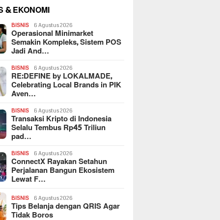
S & EKONOMI
BISNIS
6 Agustus 2026
Operasional Minimarket
Semakin Kompleks, Sistem POS
Jadi And…
BISNIS
6 Agustus 2026
RE:DEFINE by LOKALMADE,
Celebrating Local Brands in PIK
Aven…
BISNIS
6 Agustus 2026
Transaksi Kripto di Indonesia
Selalu Tembus Rp45 Triliun
pad…
BISNIS
6 Agustus 2026
ConnectX Rayakan Setahun
Perjalanan Bangun Ekosistem
Lewat F…
BISNIS
6 Agustus 2026
Tips Belanja dengan QRIS Agar
Tidak Boros