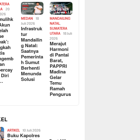
ATERA
RA
20
2026
ulihk
MEDAN
18
MANDAILING
Akun
Juli 2026
NATAL
,
Infrastruk
SUMATERA
elah
tur
UTARA
18 Juli
se
Mandailin
2026
eak’:
Merajut
g Natal:
ngkah
Harmoni
Saatnya
tis
di Pantai
Pemerinta
ngemb
Barat,
h Sumut
kan
PAPPRI
Berhenti
ercay
Madina
Menunda
 Diri
Gelar
Solusi
l…
Temu
Ramah
Pengurus
KEL
ARTIKEL
10 Juli 2026
Buku Kapolres