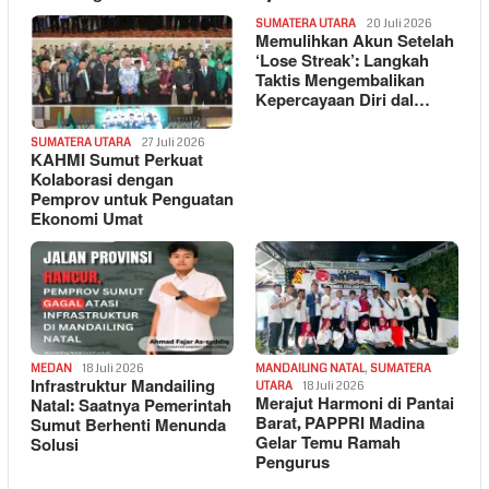
SUMATERA UTARA
20 Juli 2026
Memulihkan Akun Setelah
‘Lose Streak’: Langkah
Taktis Mengembalikan
Kepercayaan Diri dal…
SUMATERA UTARA
27 Juli 2026
KAHMI Sumut Perkuat
Kolaborasi dengan
Pemprov untuk Penguatan
Ekonomi Umat
MEDAN
18 Juli 2026
MANDAILING NATAL
,
SUMATERA
Infrastruktur Mandailing
UTARA
18 Juli 2026
Merajut Harmoni di Pantai
Natal: Saatnya Pemerintah
Barat, PAPPRI Madina
Sumut Berhenti Menunda
Gelar Temu Ramah
Solusi
Pengurus