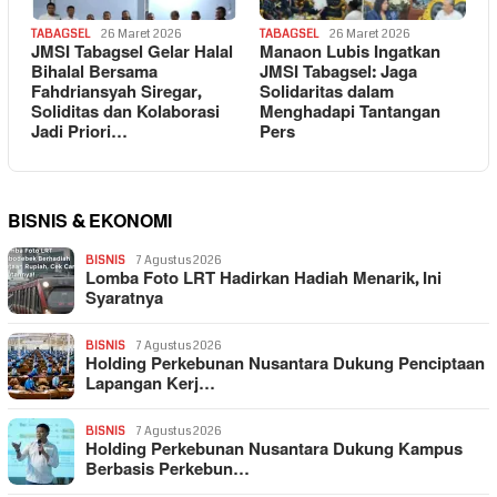
TABAGSEL
26 Maret 2026
TABAGSEL
26 Maret 2026
JMSI Tabagsel Gelar Halal
Manaon Lubis Ingatkan
Bihalal Bersama
JMSI Tabagsel: Jaga
Fahdriansyah Siregar,
Solidaritas dalam
Soliditas dan Kolaborasi
Menghadapi Tantangan
Jadi Priori…
Pers
BISNIS & EKONOMI
BISNIS
7 Agustus 2026
Lomba Foto LRT Hadirkan Hadiah Menarik, Ini
Syaratnya
BISNIS
7 Agustus 2026
Holding Perkebunan Nusantara Dukung Penciptaan
Lapangan Kerj…
BISNIS
7 Agustus 2026
Holding Perkebunan Nusantara Dukung Kampus
Berbasis Perkebun…