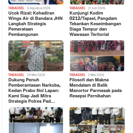
TABAGSEL
6 Agustus 2026
TABAGSEL
27 Juli 2026
Ucok Rizal: Kehadiran
Kunjungi Kodim
Wings Air di Bandara JHN
0212/Tapsel, Pangdam
Langkah Strategis
Tekankan Keseimbangan
Pemerataan
Siaga Tempur dan
Pembangunan
Wawasan Teritorial
TABAGSEL
20 Mei 2026
TABAGSEL
2 Mei 2026
Dukung Penuh
Filosofi dan Makna
Pemberantasan Narkoba,
Mendalam di Balik
Kedan Prabo Nol Lapan:
Manortor Parmasak pada
Kami Siap Jadi Mitra
Resepsi Pernikahan
Strategis Polres Pad…