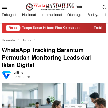
Loncat
Menu
ke
Mobile
konten
Tabagsel
Nasional
Internasional
Olahraga
Budaya
Po
pa Dasar Hukum Picu Keresahan
Baca:
Truk Miring Hambat Arus L
Beranda
Bisnis
WhatsApp Tracking Barantum
Permudah Monitoring Leads dari
Iklan Digital
Vritime
22 Mei 2026