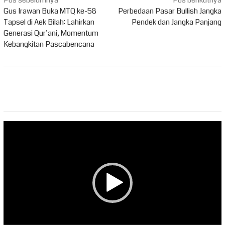
Navigasi
pos
Gus Irawan Buka MTQ ke-58
Perbedaan Pasar Bullish Jangka
Tapsel di Aek Bilah: Lahirkan
Pendek dan Jangka Panjang
Generasi Qur’ani, Momentum
Kebangkitan Pascabencana
Pemutar
Video