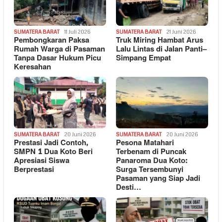
SUMATERA BARAT
11 Juli 2026
SUMATERA BARAT
21 Juni 2026
Pembongkaran Paksa
Truk Miring Hambat Arus
Rumah Warga di Pasaman
Lalu Lintas di Jalan Panti–
Tanpa Dasar Hukum Picu
Simpang Empat
Keresahan
SUMATERA BARAT
20 Juni 2026
SUMATERA BARAT
20 Juni 2026
Prestasi Jadi Contoh,
Pesona Matahari
SMPN 1 Dua Koto Beri
Terbenam di Puncak
Apresiasi Siswa
Panaroma Dua Koto:
Berprestasi
Surga Tersembunyi
Pasaman yang Siap Jadi
Desti…