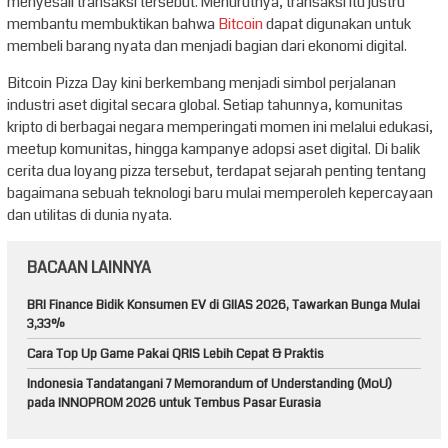
menyesali transaksi tersebut. Menurutnya, transaksi itu justru
membantu membuktikan bahwa
Bitcoin
dapat digunakan untuk
membeli barang nyata dan menjadi bagian dari ekonomi digital.
Bitcoin Pizza Day kini berkembang menjadi simbol perjalanan
industri aset digital secara global. Setiap tahunnya, komunitas
kripto di berbagai negara memperingati momen ini melalui edukasi,
meetup komunitas, hingga kampanye adopsi aset digital. Di balik
cerita dua loyang pizza tersebut, terdapat sejarah penting tentang
bagaimana sebuah teknologi baru mulai memperoleh kepercayaan
dan utilitas di dunia nyata.
BACAAN LAINNYA
BRI Finance Bidik Konsumen EV di GIIAS 2026, Tawarkan Bunga Mulai
3,33%
Cara Top Up Game Pakai QRIS Lebih Cepat & Praktis
Indonesia Tandatangani 7 Memorandum of Understanding (MoU)
pada INNOPROM 2026 untuk Tembus Pasar Eurasia