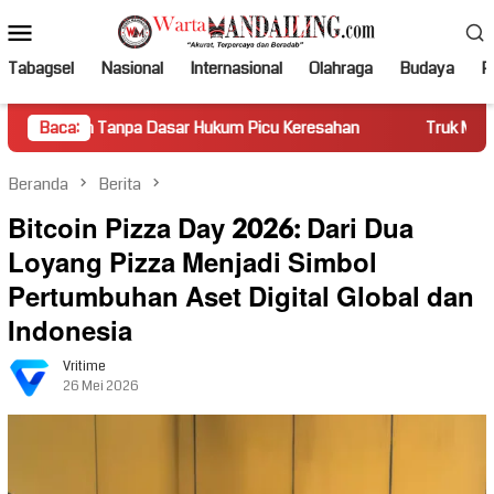
Loncat
Menu
ke
Mobile
konten
Tabagsel
Nasional
Internasional
Olahraga
Budaya
Po
 Dasar Hukum Picu Keresahan
Baca:
Truk Miring Hambat Arus Lalu
Beranda
Berita
Bitcoin Pizza Day 2026: Dari Dua
Loyang Pizza Menjadi Simbol
Pertumbuhan Aset Digital Global dan
Indonesia
Vritime
26 Mei 2026