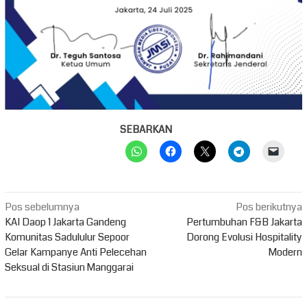
SEBARKAN
Navigasi
Pos sebelumnya
Pos berikutnya
pos
KAI Daop 1 Jakarta Gandeng
Pertumbuhan F&B Jakarta
Komunitas Sadululur Sepoor
Dorong Evolusi Hospitality
Gelar Kampanye Anti Pelecehan
Modern
Seksual di Stasiun Manggarai