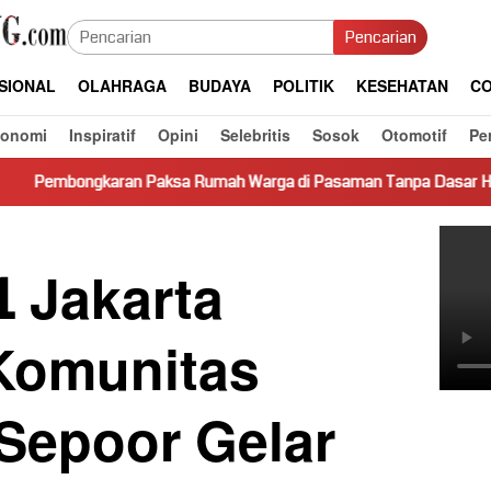
Pencarian
SIONAL
OLAHRAGA
BUDAYA
POLITIK
KESEHATAN
CO
konomi
Inspiratif
Opini
Selebritis
Sosok
Otomotif
Pe
ran Paksa Rumah Warga di Pasaman Tanpa Dasar Hukum Picu Kere
1 Jakarta
Komunitas
 Sepoor Gelar