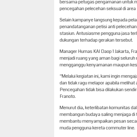
bersama petugas pengamanan untuk m
pencegahan pelecehan seksual di area 
Selain kampanye langsung kepada pelan
penandatanganan petisi anti pelecehan
stasiun. Antusiasme pengguna jasa ter
dukungan terhadap gerakan tersebut.
Manager Humas KAI Daop 1 Jakarta, Fra
menjadi ruang yang aman bagi seluruh 
mengganggu kenyamanan maupun kes
“Melalui kegiatan ini, kami ingin menga
dan tidak ragu melapor apabila meliha
Pencegahan tidak bisa dilakukan sendir
Franoto.
Menurut dia, keterlibatan komunitas da
membangun budaya saling menjaga di t
membantu menyampaikan pesan secara 
muda pengguna kereta commuter line.