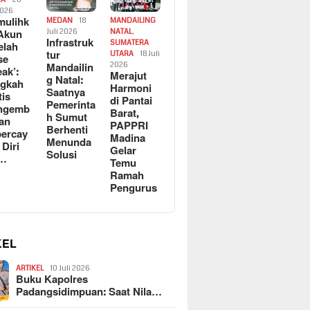
2026
ulihk
MEDAN
18
MANDAILING
Akun
Juli 2026
NATAL
,
Infrastruk
SUMATERA
elah
tur
UTARA
18 Juli
se
Mandailin
2026
eak’:
Merajut
g Natal:
ngkah
Harmoni
Saatnya
tis
di Pantai
Pemerinta
ngemb
Barat,
h Sumut
kan
PAPPRI
Berhenti
ercay
Madina
Menunda
 Diri
Gelar
Solusi
l…
Temu
Ramah
Pengurus
KEL
ARTIKEL
10 Juli 2026
Buku Kapolres
Padangsidimpuan: Saat Nila…