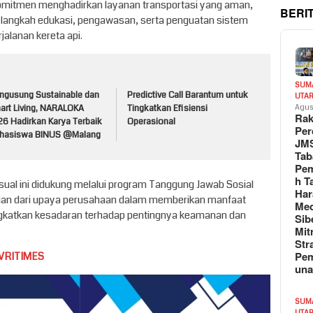
omitmen menghadirkan layanan transportasi yang aman,
BERI
 langkah edukasi, pengawasan, serta penguatan sistem
jalanan kereta api.
SUM
ngusung Sustainable dan
Predictive Call Barantum untuk
UTA
Agus
art Living, NARALOKA
Tingkatkan Efisiensi
Rak
26 Hadirkan Karya Terbaik
Operasional
Per
hasiswa BINUS @Malang
JM
Tab
Pem
h T
ual ini didukung melalui program Tanggung Jawab Sosial
Har
gian dari upaya perusahaan dalam memberikan manfaat
Med
ngkatkan kesadaran terhadap pentingnya keamanan dan
Sib
Mit
Str
Pe
VRITIMES
un
SUM
UTA