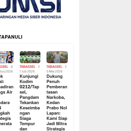
 TAPANULI
AGSEL
6
TABAGSEL
2
TABAGSEL
2
tus 2026
7 Juli 2026
0 Mei 2026
ok
Kunjungi
Dukung
al:
Kodim
Penuh
adiran
0212/Tap
Pemberan
gs Air
sel,
tasan
Pangdam
Narkoba,
dara
Tekankan
Kedan
N
Keseimba
Prabo Nol
ngkah
ngan
Lapan:
ategis
Siaga
Kami Siap
erata
Tempur
Jadi Mitra
dan
Strategis