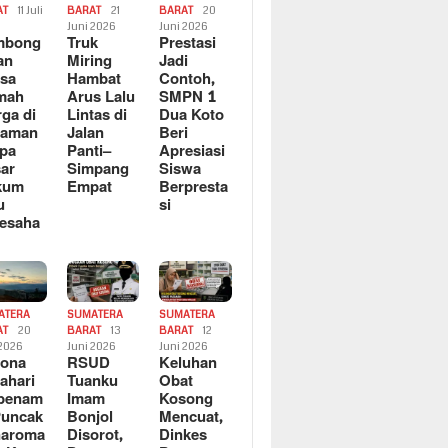
AT
11 Juli
BARAT
21
BARAT
20
6
Juni 2026
Juni 2026
mbong
Truk
Prestasi
an
Miring
Jadi
sa
Hambat
Contoh,
mah
Arus Lalu
SMPN 1
ga di
Lintas di
Dua Koto
saman
Jalan
Beri
pa
Panti–
Apresiasi
ar
Simpang
Siswa
kum
Empat
Berpresta
u
si
esaha
ATERA
SUMATERA
SUMATERA
AT
20
BARAT
13
BARAT
12
 2026
Juni 2026
Juni 2026
sona
RSUD
Keluhan
ahari
Tuanku
Obat
rbenam
Imam
Kosong
Puncak
Bonjol
Mencuat,
naroma
Disorot,
Dinkes