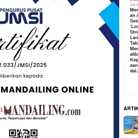
Juli 
Mem
an 
Set
‘Lo
Str
La
Tak
Me
ali
Kep
aan
da
ARTI