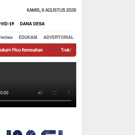
KAMIS, 6 AGUSTUS 2026
VID-19
DANA DESA
ristiwa
EDUKASI
ADVERTORIAL
sahan
Truk Miring Hambat Arus Lalu Lintas di Jalan Panti–S