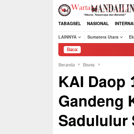
Loncat
ke
konten
TABAGSEL
NASIONAL
INTERNA
LAINNYA
Sumatera Utara
E
Baca:
Pembongka
Beranda
Bisnis
KAI Daop 
Gandeng 
Sadululur