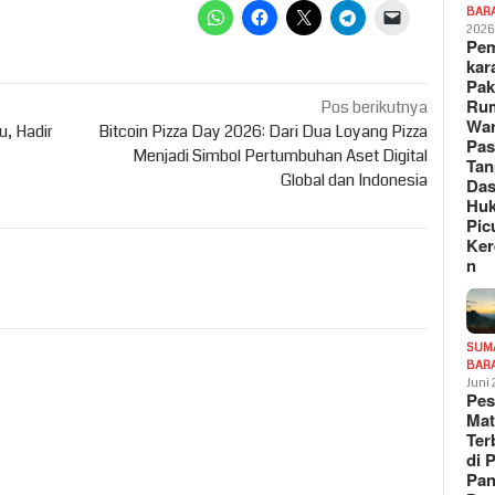
BAR
202
Pe
kar
Pak
Ru
Pos berikutnya
War
u, Hadir
Bitcoin Pizza Day 2026: Dari Dua Loyang Pizza
Pa
Menjadi Simbol Pertumbuhan Aset Digital
Tan
Global dan Indonesia
Das
Hu
Pic
Ker
n
SUM
BAR
Juni
Pe
Mat
Te
di 
Pa