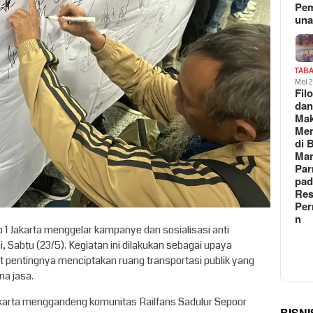
Pe
un
TAB
Mei 
Fil
da
Ma
Me
di 
Man
Pa
pad
Res
Per
n
 1 Jakarta menggelar kampanye dan sosialisasi anti
, Sabtu (23/5). Kegiatan ini dilakukan sebagai upaya
pentingnya menciptakan ruang transportasi publik yang
na jasa.
akarta menggandeng komunitas Railfans Sadulur Sepoor