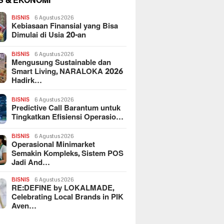
S & EKONOMI
BISNIS
6 Agustus 2026
Kebiasaan Finansial yang Bisa
Dimulai di Usia 20-an
BISNIS
6 Agustus 2026
Mengusung Sustainable dan
Smart Living, NARALOKA 2026
Hadirk…
BISNIS
6 Agustus 2026
Predictive Call Barantum untuk
Tingkatkan Efisiensi Operasio…
BISNIS
6 Agustus 2026
Operasional Minimarket
Semakin Kompleks, Sistem POS
Jadi And…
BISNIS
6 Agustus 2026
RE:DEFINE by LOKALMADE,
Celebrating Local Brands in PIK
Aven…