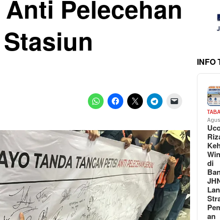
Anti Pelecehan
 Stasiun
INFO
TAB
Agus
Uc
Riz
Keh
Win
di
Ban
JH
La
Str
Pem
an