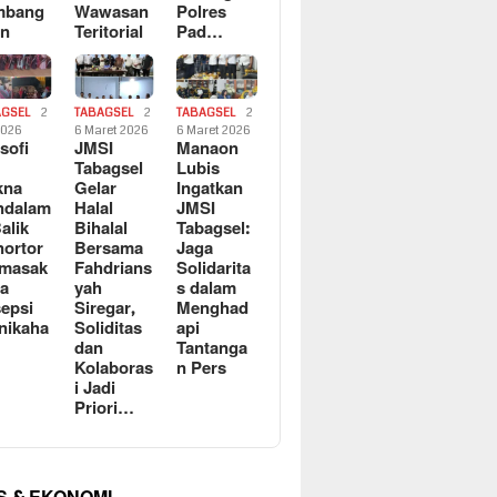
mbang
Wawasan
Polres
an
Teritorial
Pad…
AGSEL
2
TABAGSEL
2
TABAGSEL
2
2026
6 Maret 2026
6 Maret 2026
osofi
JMSI
Manaon
n
Tabagsel
Lubis
kna
Gelar
Ingatkan
ndalam
Halal
JMSI
Balik
Bihalal
Tabagsel:
ortor
Bersama
Jaga
rmasak
Fahdrians
Solidarita
a
yah
s dalam
epsi
Siregar,
Menghad
nikaha
Soliditas
api
dan
Tantanga
Kolaboras
n Pers
i Jadi
Priori…