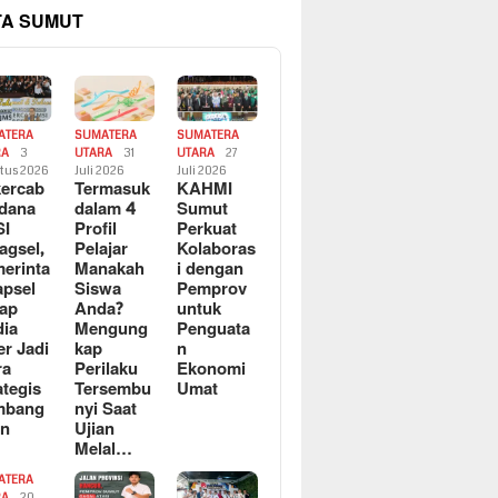
TA SUMUT
ATERA
SUMATERA
SUMATERA
RA
3
UTARA
31
UTARA
27
tus 2026
Juli 2026
Juli 2026
ercab
Termasuk
KAHMI
dana
dalam 4
Sumut
SI
Profil
Perkuat
agsel,
Pelajar
Kolaboras
erinta
Manakah
i dengan
apsel
Siswa
Pemprov
ap
Anda?
untuk
ia
Mengung
Penguata
er Jadi
kap
n
ra
Perilaku
Ekonomi
ategis
Tersembu
Umat
mbang
nyi Saat
an
Ujian
Melal…
ATERA
RA
20