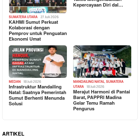
Kepercayaan Diri dal…
SUMATERA UTARA
27 Juli 2026
KAHMI Sumut Perkuat
Kolaborasi dengan
Pemprov untuk Penguatan
Ekonomi Umat
MEDAN
18 Juli 2026
MANDAILING NATAL
,
SUMATERA
Infrastruktur Mandailing
UTARA
18 Juli 2026
Merajut Harmoni di Pantai
Natal: Saatnya Pemerintah
Barat, PAPPRI Madina
Sumut Berhenti Menunda
Gelar Temu Ramah
Solusi
Pengurus
ARTIKEL