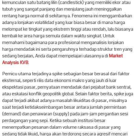
kemunculan satu batang lilin (candlestick) yang memiliki ekor atau
tubuh yang sangat panjang dan menjulang jauh meninggalkan
rentang harga normal di sekitarnya. Fenomena ini menggambarkan
adanya lonjakan volatilidad yang luar biasa besar di mana harga
melompat ke tingkat yang ekstrem tinggi atau rendah, lalu biasanya
kembali ke area harga semula dalam waktu singkat. Untuk
memahami bagaimana para profesional menganalisis lonjakan
harga mendadak ini serta pengaruhnya terhadap struktur tren yang
sedang berjalan, Anda dapat mempelajari ulasannya di
Market
Analysis KVB
.
Pemicu utama terjadinya spike sebagian besar berasal dari faktor
eksternal, seperti rilis data ekonomi makro yang jauh di luar
ekspektasi pasar, pernyataan mendadak dari pejabat bank sentral,
atau eskalasi konflik geopolitik global. Selain faktor berita, spike juga
dapat terjadi akibat adanya masalah likuiditas di pasar, misalnya
saat terjadi ketidakseimbangan besar antara jumlah permintaan
(demand) dan penawaran (supply) pada jam-jam pergantian sesi
perdagangan yang sepi. Ketika sebuah institusi besar
menempatkan pesanan dalam volume raksasa di pasar yang
sedang tidak likuid, harga akan terdorong secara agresif mencari