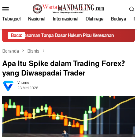
Loncat
Menu
ke
Mobile
konten
Tabagsel
Nasional
Internasional
Olahraga
Budaya
Po
aman Tanpa Dasar Hukum Picu Keresahan
Baca:
Truk Miring Hamba
Beranda
Bisnis
Apa Itu Spike dalam Trading Forex?
yang Diwaspadai Trader
Vritime
28 Mei 2026