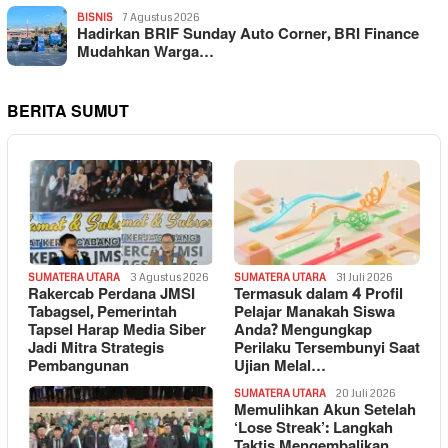
BISNIS
7 Agustus 2026
Hadirkan BRIF Sunday Auto Corner, BRI Finance
Mudahkan Warga…
BERITA SUMUT
SUMATERA UTARA
3 Agustus 2026
SUMATERA UTARA
31 Juli 2026
Rakercab Perdana JMSI
Termasuk dalam 4 Profil
Tabagsel, Pemerintah
Pelajar Manakah Siswa
Tapsel Harap Media Siber
Anda? Mengungkap
Jadi Mitra Strategis
Perilaku Tersembunyi Saat
Pembangunan
Ujian Melal…
SUMATERA UTARA
20 Juli 2026
Memulihkan Akun Setelah
‘Lose Streak’: Langkah
Taktis Mengembalikan