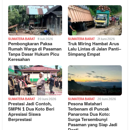
SUMATERA BARAT
11 Juli 2026
SUMATERA BARAT
21 Juni 2026
Pembongkaran Paksa
Truk Miring Hambat Arus
Rumah Warga di Pasaman
Lalu Lintas di Jalan Panti–
Tanpa Dasar Hukum Picu
Simpang Empat
Keresahan
SUMATERA BARAT
20 Juni 2026
SUMATERA BARAT
20 Juni 2026
Prestasi Jadi Contoh,
Pesona Matahari
SMPN 1 Dua Koto Beri
Terbenam di Puncak
Apresiasi Siswa
Panaroma Dua Koto:
Berprestasi
Surga Tersembunyi
Pasaman yang Siap Jadi