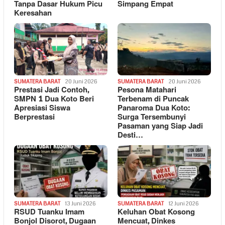
Tanpa Dasar Hukum Picu
Simpang Empat
Keresahan
SUMATERA BARAT
20 Juni 2026
SUMATERA BARAT
20 Juni 2026
Prestasi Jadi Contoh,
Pesona Matahari
SMPN 1 Dua Koto Beri
Terbenam di Puncak
Apresiasi Siswa
Panaroma Dua Koto:
Berprestasi
Surga Tersembunyi
Pasaman yang Siap Jadi
Desti…
SUMATERA BARAT
13 Juni 2026
SUMATERA BARAT
12 Juni 2026
RSUD Tuanku Imam
Keluhan Obat Kosong
Bonjol Disorot, Dugaan
Mencuat, Dinkes