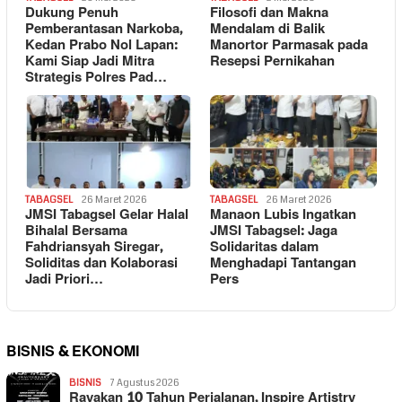
Dukung Penuh
Filosofi dan Makna
Pemberantasan Narkoba,
Mendalam di Balik
Kedan Prabo Nol Lapan:
Manortor Parmasak pada
Kami Siap Jadi Mitra
Resepsi Pernikahan
Strategis Polres Pad…
TABAGSEL
26 Maret 2026
TABAGSEL
26 Maret 2026
JMSI Tabagsel Gelar Halal
Manaon Lubis Ingatkan
Bihalal Bersama
JMSI Tabagsel: Jaga
Fahdriansyah Siregar,
Solidaritas dalam
Soliditas dan Kolaborasi
Menghadapi Tantangan
Jadi Priori…
Pers
BISNIS & EKONOMI
BISNIS
7 Agustus 2026
Rayakan 10 Tahun Perjalanan, Inspire Artistry