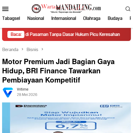
Loncat
Menu
ke
Mobile
konten
Tabagsel
Nasional
Internasional
Olahraga
Budaya
Po
i Pasaman Tanpa Dasar Hukum Picu Keresahan
Baca:
Truk Miring
Beranda
Bisnis
Motor Premium Jadi Bagian Gaya
Hidup, BRI Finance Tawarkan
Pembiayaan Kompetitif
Vritime
28 Mei 2026