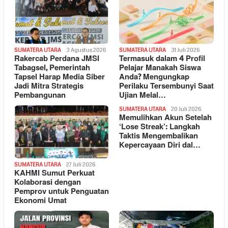
SUMATERA UTARA
3 Agustus 2026
SUMATERA UTARA
31 Juli 2026
Rakercab Perdana JMSI
Termasuk dalam 4 Profil
Tabagsel, Pemerintah
Pelajar Manakah Siswa
Tapsel Harap Media Siber
Anda? Mengungkap
Jadi Mitra Strategis
Perilaku Tersembunyi Saat
Pembangunan
Ujian Melal…
SUMATERA UTARA
20 Juli 2026
Memulihkan Akun Setelah
‘Lose Streak’: Langkah
Taktis Mengembalikan
Kepercayaan Diri dal…
SUMATERA UTARA
27 Juli 2026
KAHMI Sumut Perkuat
Kolaborasi dengan
Pemprov untuk Penguatan
Ekonomi Umat