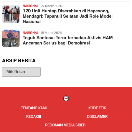
NASIONAL
27 Maret 2026
120 Unit Huntap Diserahkan di Hapesong,
Mendagri: Tapanuli Selatan Jadi Role Model
Nasional
NASIONAL
15 Maret 2026
Teguh Santosa: Teror terhadap Aktivis HAM
Ancaman Serius bagi Demokrasi
ARSIP BERITA
Arsip
Berita
TENTANG KAMI
KODE ETIK
REDAKSI
DISCLAIMER
PEDOMAN MEDIA SIBER