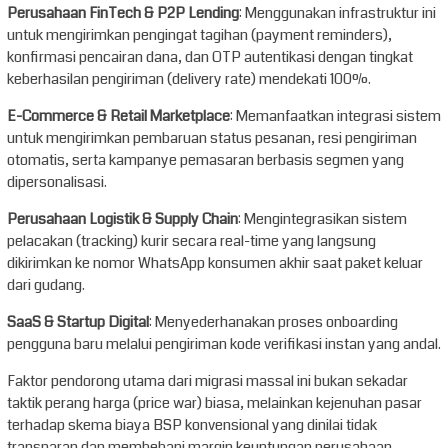
Perusahaan FinTech & P2P Lending
: Menggunakan infrastruktur ini
untuk mengirimkan pengingat tagihan (payment reminders),
konfirmasi pencairan dana, dan OTP autentikasi dengan tingkat
keberhasilan pengiriman (delivery rate) mendekati 100%.
E-Commerce & Retail Marketplace
: Memanfaatkan integrasi sistem
untuk mengirimkan pembaruan status pesanan, resi pengiriman
otomatis, serta kampanye pemasaran berbasis segmen yang
dipersonalisasi.
Perusahaan Logistik & Supply Chain
: Mengintegrasikan sistem
pelacakan (tracking) kurir secara real-time yang langsung
dikirimkan ke nomor WhatsApp konsumen akhir saat paket keluar
dari gudang.
SaaS & Startup Digital
: Menyederhanakan proses onboarding
pengguna baru melalui pengiriman kode verifikasi instan yang andal.
Faktor pendorong utama dari migrasi massal ini bukan sekadar
taktik perang harga (price war) biasa, melainkan kejenuhan pasar
terhadap skema biaya BSP konvensional yang dinilai tidak
transparan dan membebani margin keuntungan perusahaan,