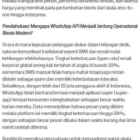
melalui transparansi penuh, performa berlatensi rendah, dan skema
harga yang memihak pada pertumbuhan bisnis dari skala zero-to-
one hingga enterprise.
Pendahuluan: Mengapa WhatsApp API Menjadi Jantung Operasional
Bisnis Modern?
Di era di mana kepuasan pelanggan diukur dalam hitungan detik,
saluran komunikasi tradisional seperti SMS dan email mulai
kehilangan efektivitasnya. Tingkat keterbacaan (open rate) email
korporat global sering kali tertahan di angka di bawah 20%,
sementara SMS massal tidak hanya mahal tetapi juga rentan
diblokir sebagai spam dan memiliki keterbatasan interaksi.
Sebaliknya, dengan lebih dari 112 juta pengguna aktif di Indonesia,
WhatsApp telah bertransformasi menjadi aplikasi super (super-
app) tempat konsumen menghabiskan sebagian besar waktu
harian mereka. Data menunjukkan bahwa pesan yang dikirim
melalui platform ini memiliki tingkat keterbacaan hingga 98%,
dengan sebagian besar pesan dibuka dalam waktu kurang dari lima
menit setelah diterima.
Kondisi ini memaksa perusahaan untuk mengadopsi solusi skala