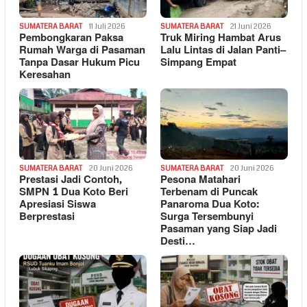
SUMATERA BARAT
11 Juli 2026
SUMATERA BARAT
21 Juni 2026
Pembongkaran Paksa
Truk Miring Hambat Arus
Rumah Warga di Pasaman
Lalu Lintas di Jalan Panti–
Tanpa Dasar Hukum Picu
Simpang Empat
Keresahan
SUMATERA BARAT
20 Juni 2026
SUMATERA BARAT
20 Juni 2026
Prestasi Jadi Contoh,
Pesona Matahari
SMPN 1 Dua Koto Beri
Terbenam di Puncak
Apresiasi Siswa
Panaroma Dua Koto:
Berprestasi
Surga Tersembunyi
Pasaman yang Siap Jadi
Desti…