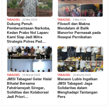
TABAGSEL
20 Mei 2026
TABAGSEL
2 Mei 2026
Dukung Penuh
Filosofi dan Makna
Pemberantasan Narkoba,
Mendalam di Balik
Kedan Prabo Nol Lapan:
Manortor Parmasak pada
Kami Siap Jadi Mitra
Resepsi Pernikahan
Strategis Polres Pad…
TABAGSEL
26 Maret 2026
TABAGSEL
26 Maret 2026
JMSI Tabagsel Gelar Halal
Manaon Lubis Ingatkan
Bihalal Bersama
JMSI Tabagsel: Jaga
Fahdriansyah Siregar,
Solidaritas dalam
Soliditas dan Kolaborasi
Menghadapi Tantangan
Jadi Priori…
Pers