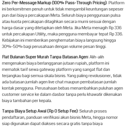
Zero Per-Message Markup (100% Pass-Through Pricing)
: Platform
ini berkomitmen penuh untuk tidak mengambil keuntungan sepeser
pun dari biaya percakapan Meta. Seluruh biaya penggunaan pulsa
atau kuota percakapan ditagihkan secara murni sesuai dengan
harga dasar yang ditetapkan oleh Meta. Jika Meta menagih Rp 336
untuk percakapan Utility, maka pengguna membayar tepat Rp 336.
Kebijakan ini memberikan penghematan biaya langsung hingga
30%-50% bagi perusahaan dengan volume pesan tinggi.
Flat Bulanan Super Murah Tanpa Batasan Agen
: Alih-alih
mengenakan biaya berlangganan jutaan rupiah, platform ini
mematok tarif sewa gateway platform yang sangat flat dan
terjangkau bagi semua skala bisnis. Yang paling revolusioner, tidak
ada batasan jumlah agen live chat maupun pembatasan jumlah
kontak pengguna. Perusahaan bebas menambahkan puluhan agen
customer service ke dalam dasbor tanpa perlu khawatir dikenakan
biaya tambahan per kepala.
Tanpa Biaya Setup Awal (Rp 0 Setup Fee)
: Seluruh proses
pendaftaran, panduan verifikasi akun bisnis Meta, hingga nomor
siap digunakan dapat diakses secara gratis tanpa biaya