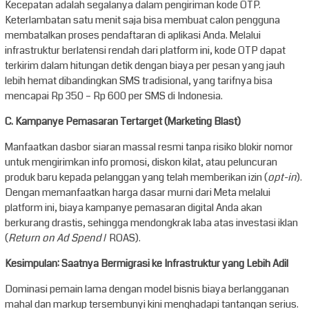
Kecepatan adalah segalanya dalam pengiriman kode OTP.
Keterlambatan satu menit saja bisa membuat calon pengguna
membatalkan proses pendaftaran di aplikasi Anda. Melalui
infrastruktur berlatensi rendah dari platform ini, kode OTP dapat
terkirim dalam hitungan detik dengan biaya per pesan yang jauh
lebih hemat dibandingkan SMS tradisional, yang tarifnya bisa
mencapai Rp 350 – Rp 600 per SMS di Indonesia.
C. Kampanye Pemasaran Tertarget (Marketing Blast)
Manfaatkan dasbor siaran massal resmi tanpa risiko blokir nomor
untuk mengirimkan info promosi, diskon kilat, atau peluncuran
produk baru kepada pelanggan yang telah memberikan izin (
opt-in
).
Dengan memanfaatkan harga dasar murni dari Meta melalui
platform ini, biaya kampanye pemasaran digital Anda akan
berkurang drastis, sehingga mendongkrak laba atas investasi iklan
(
Return on Ad Spend
/ ROAS).
Kesimpulan: Saatnya Bermigrasi ke Infrastruktur yang Lebih Adil
Dominasi pemain lama dengan model bisnis biaya berlangganan
mahal dan markup tersembunyi kini menghadapi tantangan serius.