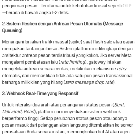
pengiriman pesan—terutama untuk kebutuhan krusial seperti OTP
—berada di bawah angka 1-2 detik.
2. Sistem Resilien dengan Antrean Pesan Otomatis (Message
Queueing)
Menangani lonjakan trafik massal (spike) saat flash sale atau gajian
merupakan tantangan besar. Sistem platform ini dilengkapi dengan
arsitektur antrean pesan terdistribusi yang kokoh. Jika server Meta
mengalami pembatasan laju (
rate limiting
), gateway ini akan
mengelola antrean secara cerdas, melakukan mekanisme
retry
otomatis, dan memastikan tidak ada satu pun pesan transaksional
berharga milik klien yang hilang (
zero message drop rate
).
3. Webhook Real-Time yang Responsif
Untuk interaksi dua arah atau penanganan status pesan (
Sent,
Delivered, Read
), platform ini menyediakan sistem webhook
berperforma tinggi. Setiap perubahan status pesan atau adanya
pesan masuk dari pelanggan akan langsung ditembakkan ke server
perusahaan Anda secara instan, memungkinkan bot AI atau agen