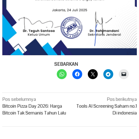
SEBARKAN
Navigasi
Pos sebelumnya
Pos berikutnya
pos
Bitcoin Pizza Day 2026: Harga
Tools AI Screening Saham no.1
Bitcoin Tak Semanis Tahun Lalu
Di indonesia