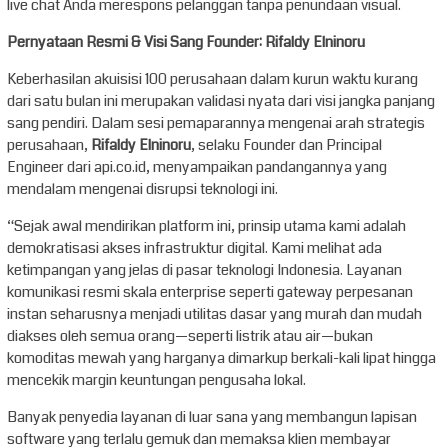
live chat Anda merespons pelanggan tanpa penundaan visual.
Pernyataan Resmi & Visi Sang Founder: Rifaldy Elninoru
Keberhasilan akuisisi 100 perusahaan dalam kurun waktu kurang
dari satu bulan ini merupakan validasi nyata dari visi jangka panjang
sang pendiri. Dalam sesi pemaparannya mengenai arah strategis
perusahaan,
Rifaldy Elninoru
, selaku Founder dan Principal
Engineer dari api.co.id, menyampaikan pandangannya yang
mendalam mengenai disrupsi teknologi ini.
“Sejak awal mendirikan platform ini, prinsip utama kami adalah
demokratisasi akses infrastruktur digital. Kami melihat ada
ketimpangan yang jelas di pasar teknologi Indonesia. Layanan
komunikasi resmi skala enterprise seperti gateway perpesanan
instan seharusnya menjadi utilitas dasar yang murah dan mudah
diakses oleh semua orang—seperti listrik atau air—bukan
komoditas mewah yang harganya dimarkup berkali-kali lipat hingga
mencekik margin keuntungan pengusaha lokal.
Banyak penyedia layanan di luar sana yang membangun lapisan
software yang terlalu gemuk dan memaksa klien membayar