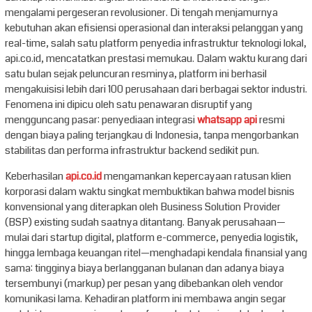
mengalami pergeseran revolusioner. Di tengah menjamurnya
kebutuhan akan efisiensi operasional dan interaksi pelanggan yang
real-time, salah satu platform penyedia infrastruktur teknologi lokal,
api.co.id, mencatatkan prestasi memukau. Dalam waktu kurang dari
satu bulan sejak peluncuran resminya, platform ini berhasil
mengakuisisi lebih dari 100 perusahaan dari berbagai sektor industri.
Fenomena ini dipicu oleh satu penawaran disruptif yang
mengguncang pasar: penyediaan integrasi
whatsapp api
resmi
dengan biaya paling terjangkau di Indonesia, tanpa mengorbankan
stabilitas dan performa infrastruktur backend sedikit pun.
Keberhasilan
api.co.id
mengamankan kepercayaan ratusan klien
korporasi dalam waktu singkat membuktikan bahwa model bisnis
konvensional yang diterapkan oleh Business Solution Provider
(BSP) existing sudah saatnya ditantang. Banyak perusahaan—
mulai dari startup digital, platform e-commerce, penyedia logistik,
hingga lembaga keuangan ritel—menghadapi kendala finansial yang
sama: tingginya biaya berlangganan bulanan dan adanya biaya
tersembunyi (markup) per pesan yang dibebankan oleh vendor
komunikasi lama. Kehadiran platform ini membawa angin segar