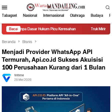
Loncat
Menu
ke
Mobile
konten
Tabagsel
Nasional
Internasional
Olahraga
Budaya
Po
r Hukum Picu Keresahan
Baca:
Truk Miring Hambat Arus Lalu Lint
Beranda
Bisnis
Menjadi Provider WhatsApp API
Termurah, Api.co.id Sukses Akuisisi
100 Perusahaan Kurang dari 1 Bulan
Vritime
28 Mei 2026