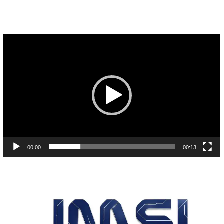
Pemutar
Video
00:00
00:13