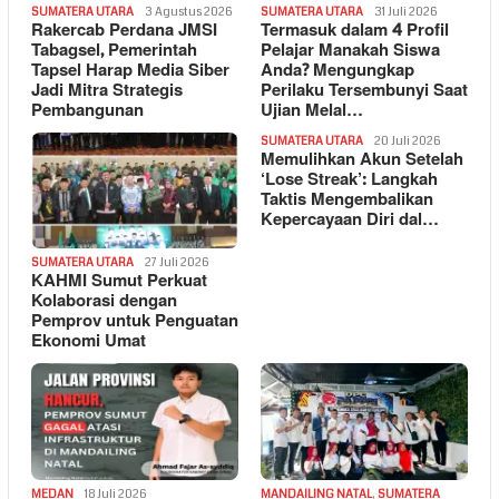
SUMATERA UTARA
3 Agustus 2026
SUMATERA UTARA
31 Juli 2026
Rakercab Perdana JMSI
Termasuk dalam 4 Profil
Tabagsel, Pemerintah
Pelajar Manakah Siswa
Tapsel Harap Media Siber
Anda? Mengungkap
Jadi Mitra Strategis
Perilaku Tersembunyi Saat
Pembangunan
Ujian Melal…
SUMATERA UTARA
20 Juli 2026
Memulihkan Akun Setelah
‘Lose Streak’: Langkah
Taktis Mengembalikan
Kepercayaan Diri dal…
SUMATERA UTARA
27 Juli 2026
KAHMI Sumut Perkuat
Kolaborasi dengan
Pemprov untuk Penguatan
Ekonomi Umat
MEDAN
18 Juli 2026
MANDAILING NATAL
,
SUMATERA