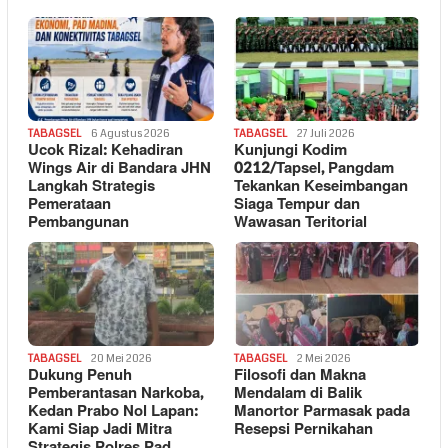
TABAGSEL
6 Agustus 2026
TABAGSEL
27 Juli 2026
Ucok Rizal: Kehadiran
Kunjungi Kodim
Wings Air di Bandara JHN
0212/Tapsel, Pangdam
Langkah Strategis
Tekankan Keseimbangan
Pemerataan
Siaga Tempur dan
Pembangunan
Wawasan Teritorial
TABAGSEL
20 Mei 2026
TABAGSEL
2 Mei 2026
Dukung Penuh
Filosofi dan Makna
Pemberantasan Narkoba,
Mendalam di Balik
Kedan Prabo Nol Lapan:
Manortor Parmasak pada
Kami Siap Jadi Mitra
Resepsi Pernikahan
Strategis Polres Pad…