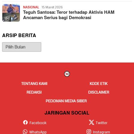
NASIONAL
15 Maret 2026
Teguh Santosa: Teror terhadap Aktivis HAM
Ancaman Serius bagi Demokrasi
ARSIP BERITA
Arsip
Berita
TENTANG KAMI
KODE ETIK
REDAKSI
DISCLAIMER
PEDOMAN MEDIA SIBER
JARINGAN SOCIAL
Facebook
Twitter
WhatsApp
Instagram