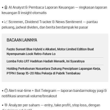
• 🤖 AI Analyst & Pembaca Laporan Keuangan — ringkasan laporan
keuangan & insight otomatis
• 📈 Screener, Dividend Tracker & News Sentiment — pantau
peluang, jadwal dividen, dan berita berdampak ke pasar
BACAAN LAINNYA
Fazzio Sunset Blue Hybrid x Alkateri, Motor Limited Edition Buat
Nyempurnain Look Retro-Future Lo
Lomba Foto LRT Hadirkan Hadiah Menarik, Ini Syaratnya
Holding Perkebunan Nusantara Dukung Penciptaan Lapangan Kerja,
PTPN I Serap 15–20 Ribu Pekerja di Pabrik Tembakau
• ⏱️ Alert real-time + Bot Telegram — laporan bandarmology pagi &
notifikasi anomali volume/breakout
• 🎯 Analyzer per saham — entry, take profit, stop loss, dengan