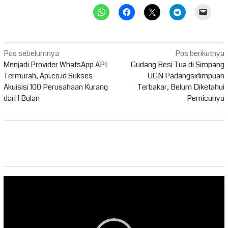
Navigasi
Pos sebelumnya
Pos berikutnya
pos
Menjadi Provider WhatsApp API
Gudang Besi Tua di Simpang
Termurah, Api.co.id Sukses
UGN Padangsidimpuan
Akuisisi 100 Perusahaan Kurang
Terbakar, Belum Diketahui
dari 1 Bulan
Pemicunya
Pemutar
Video