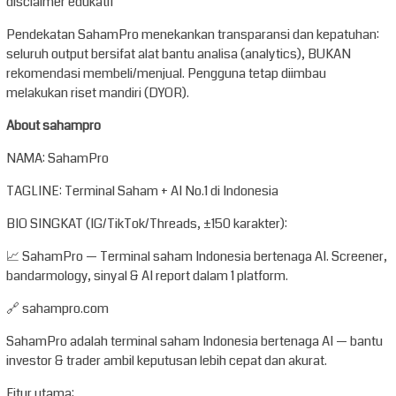
disclaimer edukatif
Pendekatan SahamPro menekankan transparansi dan kepatuhan:
seluruh output bersifat alat bantu analisa (analytics), BUKAN
rekomendasi membeli/menjual. Pengguna tetap diimbau
melakukan riset mandiri (DYOR).
About sahampro
NAMA: SahamPro
TAGLINE: Terminal Saham + AI No.1 di Indonesia
BIO SINGKAT (IG/TikTok/Threads, ±150 karakter):
📈 SahamPro — Terminal saham Indonesia bertenaga AI. Screener,
bandarmology, sinyal & AI report dalam 1 platform.
🔗 sahampro.com
SahamPro adalah terminal saham Indonesia bertenaga AI — bantu
investor & trader ambil keputusan lebih cepat dan akurat.
Fitur utama: