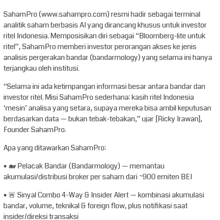
SahamPro (www.sahampro.com) resmi hadir sebagai terminal
analitik saham berbasis AI yang dirancang khusus untuk investor
ritel Indonesia. Memposisikan diri sebagai “Bloomberg-lite untuk
ritel”, SahamPro memberi investor perorangan akses ke jenis
analisis pergerakan bandar (bandarmology) yang selama ini hanya
terjangkau oleh institusi.
“Selama ini ada ketimpangan informasi besar antara bandar dan
investor ritel. Misi SahamPro sederhana: kasih ritel Indonesia
‘mesin’ analisa yang setara, supaya mereka bisa ambil keputusan
berdasarkan data — bukan tebak-tebakan,” ujar [Ricky Irawan],
Founder SahamPro.
Apa yang ditawarkan SahamPro:
• 🐋 Pelacak Bandar (Bandarmology) — memantau
akumulasi/distribusi broker per saham dari ~900 emiten BEI
• 🚨 Sinyal Combo 4-Way & Insider Alert — kombinasi akumulasi
bandar, volume, teknikal & foreign flow, plus notifikasi saat
insider/direksi transaksi