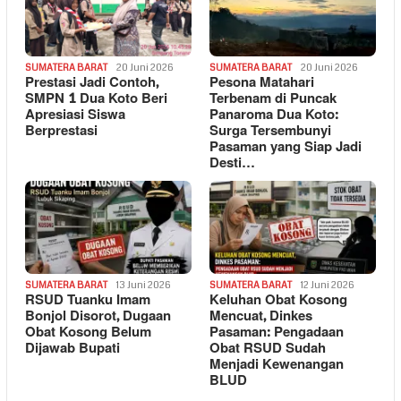
SUMATERA BARAT
20 Juni 2026
SUMATERA BARAT
20 Juni 2026
Prestasi Jadi Contoh,
Pesona Matahari
SMPN 1 Dua Koto Beri
Terbenam di Puncak
Apresiasi Siswa
Panaroma Dua Koto:
Berprestasi
Surga Tersembunyi
Pasaman yang Siap Jadi
Desti…
SUMATERA BARAT
13 Juni 2026
SUMATERA BARAT
12 Juni 2026
RSUD Tuanku Imam
Keluhan Obat Kosong
Bonjol Disorot, Dugaan
Mencuat, Dinkes
Obat Kosong Belum
Pasaman: Pengadaan
Dijawab Bupati
Obat RSUD Sudah
Menjadi Kewenangan
BLUD