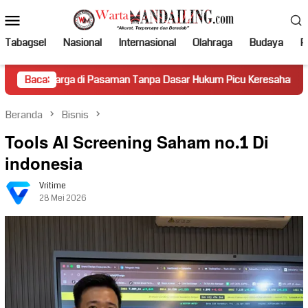
Loncat
Menu
ke
Mobile
konten
Tabagsel
Nasional
Internasional
Olahraga
Budaya
Po
 di Pasaman Tanpa Dasar Hukum Picu Keresahan
Baca:
Truk Miri
Beranda
Bisnis
Tools AI Screening Saham no.1 Di
indonesia
Vritime
28 Mei 2026