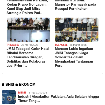
Pemberantasan Narkoba,
Mendalam di Balik
Kedan Prabo Nol Lapan:
Manortor Parmasak pada
Kami Siap Jadi Mitra
Resepsi Pernikahan
Strategis Polres Pad…
TABAGSEL
26 Maret 2026
TABAGSEL
26 Maret 2026
JMSI Tabagsel Gelar Halal
Manaon Lubis Ingatkan
Bihalal Bersama
JMSI Tabagsel: Jaga
Fahdriansyah Siregar,
Solidaritas dalam
Soliditas dan Kolaborasi
Menghadapi Tantangan
Jadi Priori…
Pers
BISNIS & EKONOMI
BISNIS
8 Agustus 2026
Industri Akuakultur Pakistan, Asia Selatan hingga
Timur Teng…