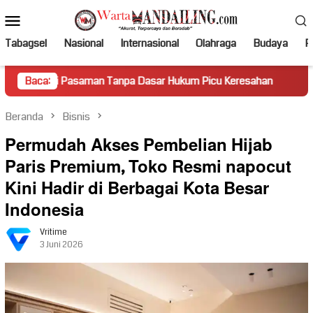
Loncat
Menu
ke
Mobile
konten
Tabagsel
Nasional
Internasional
Olahraga
Budaya
Po
asaman Tanpa Dasar Hukum Picu Keresahan
Baca:
Truk Miring H
Beranda
Bisnis
Permudah Akses Pembelian Hijab
Paris Premium, Toko Resmi napocut
Kini Hadir di Berbagai Kota Besar
Indonesia
Vritime
3 Juni 2026