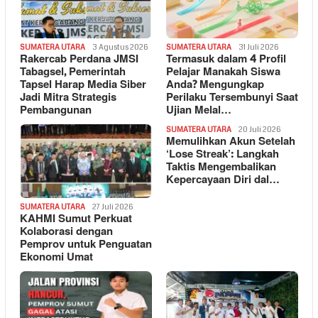
SUMATERA UTARA
3 Agustus 2026
SUMATERA UTARA
31 Juli 2026
Rakercab Perdana JMSI
Termasuk dalam 4 Profil
Tabagsel, Pemerintah
Pelajar Manakah Siswa
Tapsel Harap Media Siber
Anda? Mengungkap
Jadi Mitra Strategis
Perilaku Tersembunyi Saat
Pembangunan
Ujian Melal…
SUMATERA UTARA
20 Juli 2026
Memulihkan Akun Setelah
‘Lose Streak’: Langkah
Taktis Mengembalikan
Kepercayaan Diri dal…
SUMATERA UTARA
27 Juli 2026
KAHMI Sumut Perkuat
Kolaborasi dengan
Pemprov untuk Penguatan
Ekonomi Umat