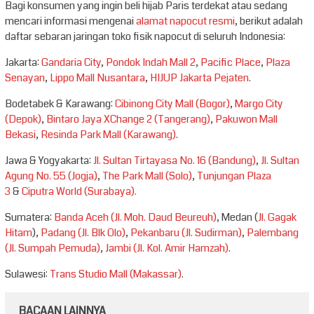
Bagi konsumen yang ingin beli hijab Paris terdekat atau sedang
mencari informasi mengenai
alamat napocut resmi
, berikut adalah
daftar sebaran jaringan toko fisik napocut di seluruh Indonesia:
Jakarta:
Gandaria City
,
Pondok Indah Mall 2
,
Pacific Place
,
Plaza
Senayan
,
Lippo Mall Nusantara
,
HIJUP Jakarta Pejaten
.
Bodetabek & Karawang:
Cibinong City Mall (Bogor)
,
Margo City
(Depok)
,
Bintaro Jaya XChange 2 (Tangerang)
,
Pakuwon Mall
Bekasi
,
Resinda Park Mall (Karawang)
.
Jawa & Yogyakarta:
Jl. Sultan Tirtayasa No. 16 (Bandung)
,
Jl. Sultan
Agung No. 55 (Jogja)
,
The Park Mall (Solo)
,
Tunjungan Plaza
3
&
Ciputra World (Surabaya).
Sumatera:
Banda Aceh (Jl. Moh. Daud Beureuh)
, Medan (
Jl. Gagak
Hitam
),
Padang (Jl. Blk Olo)
,
Pekanbaru (Jl. Sudirman)
,
Palembang
(Jl. Sumpah Pemuda)
,
Jambi (Jl. Kol. Amir Hamzah)
.
Sulawesi:
Trans Studio Mall (Makassar)
.
BACAAN LAINNYA