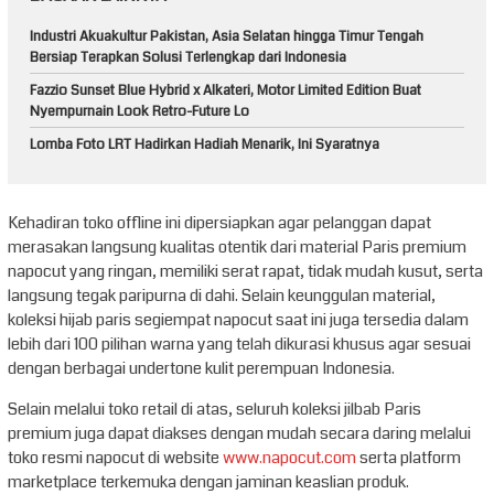
Industri Akuakultur Pakistan, Asia Selatan hingga Timur Tengah
Bersiap Terapkan Solusi Terlengkap dari Indonesia
Fazzio Sunset Blue Hybrid x Alkateri, Motor Limited Edition Buat
Nyempurnain Look Retro-Future Lo
Lomba Foto LRT Hadirkan Hadiah Menarik, Ini Syaratnya
Kehadiran toko offline ini dipersiapkan agar pelanggan dapat
merasakan langsung kualitas otentik dari material Paris premium
napocut yang ringan, memiliki serat rapat, tidak mudah kusut, serta
langsung tegak paripurna di dahi. Selain keunggulan material,
koleksi hijab paris segiempat napocut saat ini juga tersedia dalam
lebih dari 100 pilihan warna yang telah dikurasi khusus agar sesuai
dengan berbagai undertone kulit perempuan Indonesia.
Selain melalui toko retail di atas, seluruh koleksi jilbab Paris
premium juga dapat diakses dengan mudah secara daring melalui
toko resmi napocut di website
www.napocut.com
serta platform
marketplace terkemuka dengan jaminan keaslian produk.