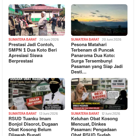
SUMATERA BARAT
20 Juni 2026
SUMATERA BARAT
20 Juni 2026
Prestasi Jadi Contoh,
Pesona Matahari
SMPN 1 Dua Koto Beri
Terbenam di Puncak
Apresiasi Siswa
Panaroma Dua Koto:
Berprestasi
Surga Tersembunyi
Pasaman yang Siap Jadi
Desti…
SUMATERA BARAT
13 Juni 2026
SUMATERA BARAT
12 Juni 2026
RSUD Tuanku Imam
Keluhan Obat Kosong
Bonjol Disorot, Dugaan
Mencuat, Dinkes
Obat Kosong Belum
Pasaman: Pengadaan
Dijawab Bupati
Obat RSUD Sudah