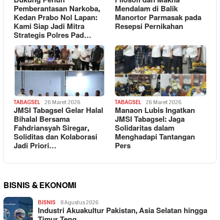
Dukung Penuh
Filosofi dan Makna
Pemberantasan Narkoba,
Mendalam di Balik
Kedan Prabo Nol Lapan:
Manortor Parmasak pada
Kami Siap Jadi Mitra
Resepsi Pernikahan
Strategis Polres Pad…
TABAGSEL
26 Maret 2026
TABAGSEL
26 Maret 2026
JMSI Tabagsel Gelar Halal
Manaon Lubis Ingatkan
Bihalal Bersama
JMSI Tabagsel: Jaga
Fahdriansyah Siregar,
Solidaritas dalam
Soliditas dan Kolaborasi
Menghadapi Tantangan
Jadi Priori…
Pers
BISNIS & EKONOMI
BISNIS
8 Agustus 2026
Industri Akuakultur Pakistan, Asia Selatan hingga
Timur Teng…