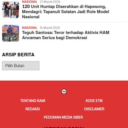
NASIONAL
27 Maret 2026
120 Unit Huntap Diserahkan di Hapesong,
Mendagri: Tapanuli Selatan Jadi Role Model
Nasional
NASIONAL
15 Maret 2026
Teguh Santosa: Teror terhadap Aktivis HAM
Ancaman Serius bagi Demokrasi
ARSIP BERITA
Arsip
Berita
TENTANG KAMI
KODE ETIK
REDAKSI
DISCLAIMER
PEDOMAN MEDIA SIBER