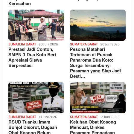
Keresahan
SUMATERA BARAT
20 Juni 2026
SUMATERA BARAT
20 Juni 2026
Prestasi Jadi Contoh,
Pesona Matahari
SMPN 1 Dua Koto Beri
Terbenam di Puncak
Apresiasi Siswa
Panaroma Dua Koto:
Berprestasi
Surga Tersembunyi
Pasaman yang Siap Jadi
Desti…
SUMATERA BARAT
13 Juni 2026
SUMATERA BARAT
12 Juni 2026
RSUD Tuanku Imam
Keluhan Obat Kosong
Bonjol Disorot, Dugaan
Mencuat, Dinkes
Obat Kosong Belum
Pasaman: Pengadaan