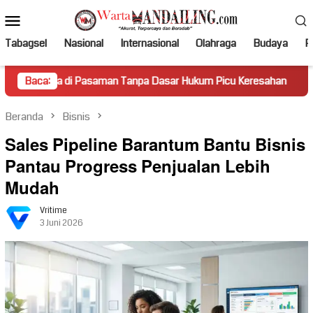
Loncat
Menu
ke
Mobile
konten
Tabagsel
Nasional
Internasional
Olahraga
Budaya
Po
 Pasaman Tanpa Dasar Hukum Picu Keresahan
Baca:
Truk Miring 
Beranda
Bisnis
Sales Pipeline Barantum Bantu Bisnis
Pantau Progress Penjualan Lebih
Mudah
Vritime
3 Juni 2026