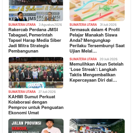
SUMATERA UTARA
3 Agustus 2026
SUMATERA UTARA
31 Juli 2026
Rakercab Perdana JMSI
Termasuk dalam 4 Profil
Tabagsel, Pemerintah
Pelajar Manakah Siswa
Tapsel Harap Media Siber
Anda? Mengungkap
Jadi Mitra Strategis
Perilaku Tersembunyi Saat
Pembangunan
Ujian Melal…
SUMATERA UTARA
20 Juli 2026
Memulihkan Akun Setelah
‘Lose Streak’: Langkah
Taktis Mengembalikan
Kepercayaan Diri dal…
SUMATERA UTARA
27 Juli 2026
KAHMI Sumut Perkuat
Kolaborasi dengan
Pemprov untuk Penguatan
Ekonomi Umat