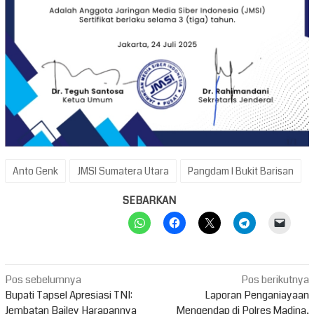
Anto Genk
JMSI Sumatera Utara
Pangdam l Bukit Barisan
SEBARKAN
Navigasi
Pos sebelumnya
Pos berikutnya
pos
Bupati Tapsel Apresiasi TNI:
Laporan Penganiayaan
Jembatan Bailey Harapannya
Mengendap di Polres Madina,