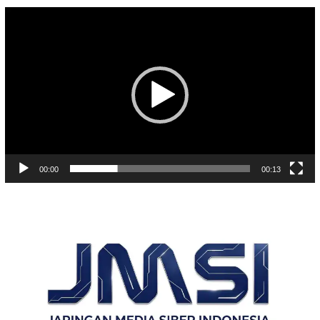
Pemutar
Video
00:00
00:13