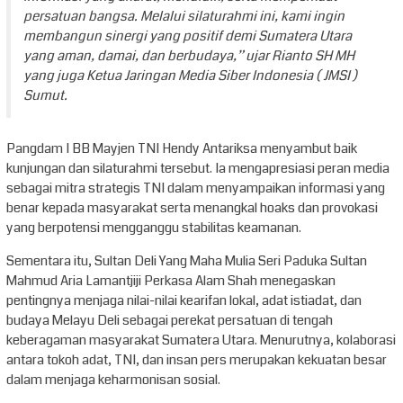
persatuan bangsa. Melalui silaturahmi ini, kami ingin
membangun sinergi yang positif demi Sumatera Utara
yang aman, damai, dan berbudaya,” ujar Rianto SH MH
yang juga Ketua Jaringan Media Siber Indonesia ( JMSI )
Sumut.
Pangdam I BB Mayjen TNI Hendy Antariksa menyambut baik
kunjungan dan silaturahmi tersebut. Ia mengapresiasi peran media
sebagai mitra strategis TNI dalam menyampaikan informasi yang
benar kepada masyarakat serta menangkal hoaks dan provokasi
yang berpotensi mengganggu stabilitas keamanan.
Sementara itu, Sultan Deli Yang Maha Mulia Seri Paduka Sultan
Mahmud Aria Lamantjiji Perkasa Alam Shah menegaskan
pentingnya menjaga nilai-nilai kearifan lokal, adat istiadat, dan
budaya Melayu Deli sebagai perekat persatuan di tengah
keberagaman masyarakat Sumatera Utara. Menurutnya, kolaborasi
antara tokoh adat, TNI, dan insan pers merupakan kekuatan besar
dalam menjaga keharmonisan sosial.