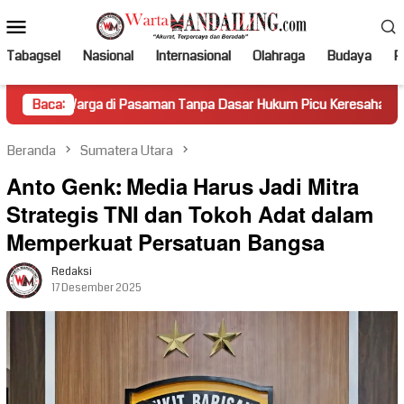
Loncat
Menu
ke
Mobile
konten
Tabagsel
Nasional
Internasional
Olahraga
Budaya
Po
di Pasaman Tanpa Dasar Hukum Picu Keresahan
Baca:
Truk Mirin
Beranda
Sumatera Utara
Anto Genk: Media Harus Jadi Mitra
Strategis TNI dan Tokoh Adat dalam
Memperkuat Persatuan Bangsa
Redaksi
17 Desember 2025