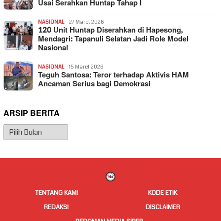
Usai Serahkan Huntap Tahap I
NASIONAL
27 Maret 2026
120 Unit Huntap Diserahkan di Hapesong,
Mendagri: Tapanuli Selatan Jadi Role Model
Nasional
NASIONAL
15 Maret 2026
Teguh Santosa: Teror terhadap Aktivis HAM
Ancaman Serius bagi Demokrasi
ARSIP BERITA
Arsip
Berita
TENTANG KAMI
KODE ETIK
REDAKSI
DISCLAIMER