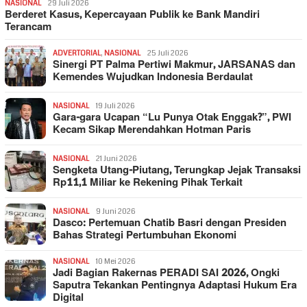
NASIONAL
29 Juli 2026
Berderet Kasus, Kepercayaan Publik ke Bank Mandiri
Terancam
ADVERTORIAL
,
NASIONAL
25 Juli 2026
Sinergi PT Palma Pertiwi Makmur, JARSANAS dan
Kemendes Wujudkan Indonesia Berdaulat
NASIONAL
19 Juli 2026
Gara-gara Ucapan “Lu Punya Otak Enggak?”, PWI
Kecam Sikap Merendahkan Hotman Paris
NASIONAL
21 Juni 2026
Sengketa Utang-Piutang, Terungkap Jejak Transaksi
Rp11,1 Miliar ke Rekening Pihak Terkait
NASIONAL
9 Juni 2026
Dasco: Pertemuan Chatib Basri dengan Presiden
Bahas Strategi Pertumbuhan Ekonomi
NASIONAL
10 Mei 2026
Jadi Bagian Rakernas PERADI SAI 2026, Ongki
Saputra Tekankan Pentingnya Adaptasi Hukum Era
Digital