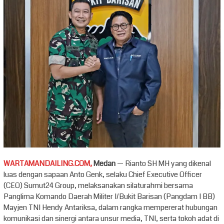
WARTAMANDAILING.COM,
Medan
— Rianto SH MH yang dikenal
luas dengan sapaan Anto Genk, selaku Chief Executive Officer
(CEO) Sumut24 Group, melaksanakan silaturahmi bersama
Panglima Komando Daerah Militer I/Bukit Barisan (Pangdam I BB)
Mayjen TNI Hendy Antariksa, dalam rangka mempererat hubungan
komunikasi dan sinergi antara unsur media, TNI, serta tokoh adat di