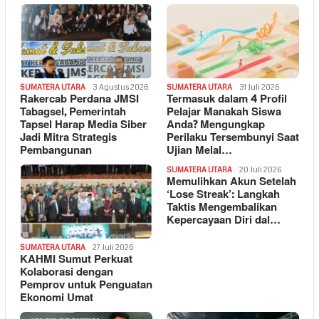
SUMATERA UTARA
3 Agustus 2026
SUMATERA UTARA
31 Juli 2026
Rakercab Perdana JMSI
Termasuk dalam 4 Profil
Tabagsel, Pemerintah
Pelajar Manakah Siswa
Tapsel Harap Media Siber
Anda? Mengungkap
Jadi Mitra Strategis
Perilaku Tersembunyi Saat
Pembangunan
Ujian Melal…
SUMATERA UTARA
20 Juli 2026
Memulihkan Akun Setelah
‘Lose Streak’: Langkah
Taktis Mengembalikan
Kepercayaan Diri dal…
SUMATERA UTARA
27 Juli 2026
KAHMI Sumut Perkuat
Kolaborasi dengan
Pemprov untuk Penguatan
Ekonomi Umat