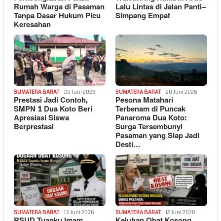
Rumah Warga di Pasaman
Lalu Lintas di Jalan Panti–
Tanpa Dasar Hukum Picu
Simpang Empat
Keresahan
SUMATERA BARAT
20 Juni 2026
SUMATERA BARAT
20 Juni 2026
Prestasi Jadi Contoh,
Pesona Matahari
SMPN 1 Dua Koto Beri
Terbenam di Puncak
Apresiasi Siswa
Panaroma Dua Koto:
Berprestasi
Surga Tersembunyi
Pasaman yang Siap Jadi
Desti…
SUMATERA BARAT
13 Juni 2026
SUMATERA BARAT
12 Juni 2026
RSUD Tuanku Imam
Keluhan Obat Kosong