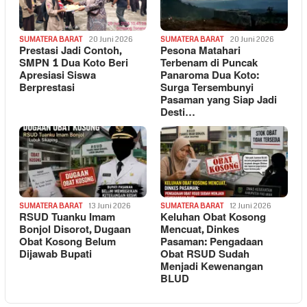
SUMATERA BARAT
20 Juni 2026
SUMATERA BARAT
20 Juni 2026
Prestasi Jadi Contoh,
Pesona Matahari
SMPN 1 Dua Koto Beri
Terbenam di Puncak
Apresiasi Siswa
Panaroma Dua Koto:
Berprestasi
Surga Tersembunyi
Pasaman yang Siap Jadi
Desti…
SUMATERA BARAT
13 Juni 2026
SUMATERA BARAT
12 Juni 2026
RSUD Tuanku Imam
Keluhan Obat Kosong
Bonjol Disorot, Dugaan
Mencuat, Dinkes
Obat Kosong Belum
Pasaman: Pengadaan
Dijawab Bupati
Obat RSUD Sudah
Menjadi Kewenangan
BLUD