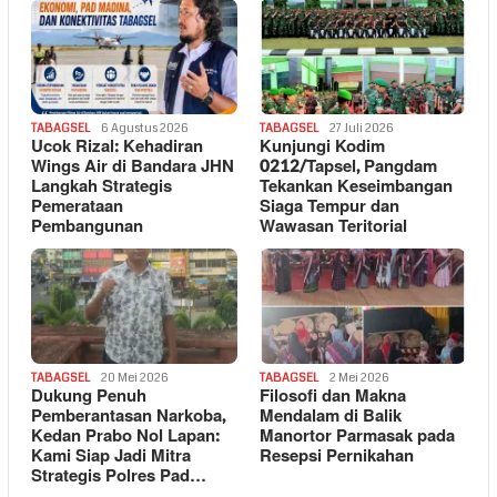
TABAGSEL
6 Agustus 2026
TABAGSEL
27 Juli 2026
Ucok Rizal: Kehadiran
Kunjungi Kodim
Wings Air di Bandara JHN
0212/Tapsel, Pangdam
Langkah Strategis
Tekankan Keseimbangan
Pemerataan
Siaga Tempur dan
Pembangunan
Wawasan Teritorial
TABAGSEL
20 Mei 2026
TABAGSEL
2 Mei 2026
Dukung Penuh
Filosofi dan Makna
Pemberantasan Narkoba,
Mendalam di Balik
Kedan Prabo Nol Lapan:
Manortor Parmasak pada
Kami Siap Jadi Mitra
Resepsi Pernikahan
Strategis Polres Pad…