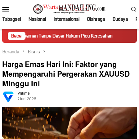
Loncat
Menu
ke
Mobile
konten
Tabagsel
Nasional
Internasional
Olahraga
Budaya
Po
an Tanpa Dasar Hukum Picu Keresahan
Baca:
Truk Miring Hambat
Beranda
Bisnis
Harga Emas Hari Ini: Faktor yang
Mempengaruhi Pergerakan XAUUSD
Minggu Ini
Vritime
7 Juni 2026