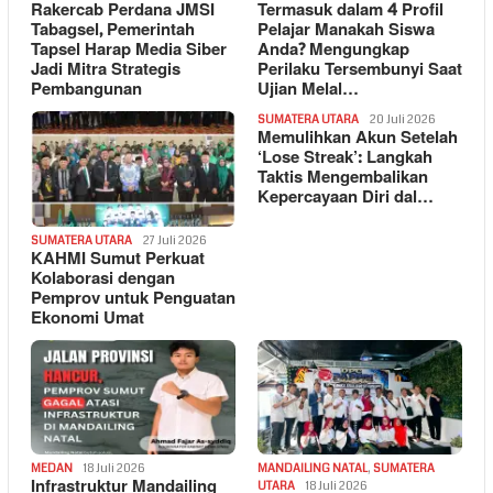
Rakercab Perdana JMSI
Termasuk dalam 4 Profil
Tabagsel, Pemerintah
Pelajar Manakah Siswa
Tapsel Harap Media Siber
Anda? Mengungkap
Jadi Mitra Strategis
Perilaku Tersembunyi Saat
Pembangunan
Ujian Melal…
SUMATERA UTARA
20 Juli 2026
Memulihkan Akun Setelah
‘Lose Streak’: Langkah
Taktis Mengembalikan
Kepercayaan Diri dal…
SUMATERA UTARA
27 Juli 2026
KAHMI Sumut Perkuat
Kolaborasi dengan
Pemprov untuk Penguatan
Ekonomi Umat
MEDAN
18 Juli 2026
MANDAILING NATAL
,
SUMATERA
Infrastruktur Mandailing
UTARA
18 Juli 2026