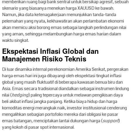
memberikan ruang bagi bank sentral untuk bersikap agresif, sebuah
skenario yang biasanya menekan harga XAUUSD ke bawah.
Namun, jika data ketenagakerjaan menunjukkan tanda-tanda
pelemahan yang nyata, kekhawatiran akan perlambatan ekonomi
akan memicu aksi borong emas sebagai langkah perlindungan nilai
yang aman, sehingga melambungkan harga emas harian dalam
waktu singkat.
Ekspektasi Inflasi Global dan
Manajemen Risiko Teknis
Di luar dinamika internal perekonomian Amerika Serikat, pergerakan
harga emas hari ini juga dibayangi oleh ekspektasi tingkat inflasi
global yang masih fluktuatif di beberapa kawasan benua biru dan
Asia. Emas secara tradisional diandalkan sebagai instrumen lindung
nilai (
hedging
) paling tepercaya untuk melawan pengikisan daya
beli akibat inflasi jangka panjang. Ketika biaya hidup dan harga
komoditas energi merangkak naik, investor institusional cenderung
mengalihkan sebagian portofolio mereka dari obligasi ke pasar
emas batangan, menciptakan lantai dukungan harga (
support
)
yang kokoh di pasar spot internasional.