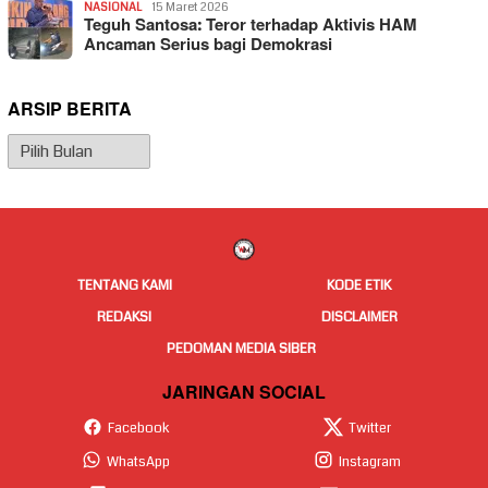
NASIONAL
15 Maret 2026
Teguh Santosa: Teror terhadap Aktivis HAM
Ancaman Serius bagi Demokrasi
ARSIP BERITA
Arsip
Berita
TENTANG KAMI
KODE ETIK
REDAKSI
DISCLAIMER
PEDOMAN MEDIA SIBER
JARINGAN SOCIAL
Facebook
Twitter
WhatsApp
Instagram