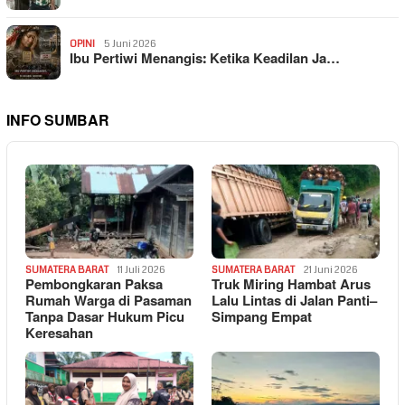
OPINI
5 Juni 2026
Ibu Pertiwi Menangis: Ketika Keadilan Ja…
INFO SUMBAR
SUMATERA BARAT
11 Juli 2026
SUMATERA BARAT
21 Juni 2026
Pembongkaran Paksa
Truk Miring Hambat Arus
Rumah Warga di Pasaman
Lalu Lintas di Jalan Panti–
Tanpa Dasar Hukum Picu
Simpang Empat
Keresahan