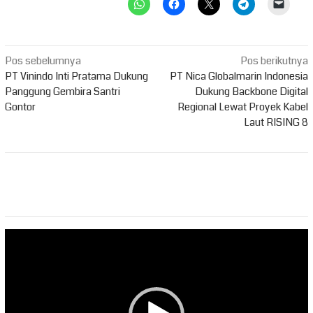
Navigasi
Pos sebelumnya
Pos berikutnya
pos
PT Vinindo Inti Pratama Dukung
PT Nica Globalmarin Indonesia
Panggung Gembira Santri
Dukung Backbone Digital
Gontor
Regional Lewat Proyek Kabel
Laut RISING 8
Pemutar
Video