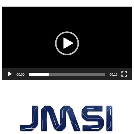
Pemutar
Video
00:00
00:13