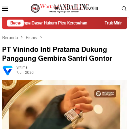
Loncat
Menu
ke
Mobile
konten
asar Hukum Picu Keresahan
Baca:
Truk Miring Hambat Arus Lalu L
Beranda
Bisnis
PT Vinindo Inti Pratama Dukung
Panggung Gembira Santri Gontor
Vritime
7 Juni 2026