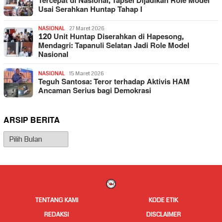
Tercepat di Nasional, Tapsel Dijadikan Role Model
Usai Serahkan Huntap Tahap I
NASIONAL
27 Maret 2026
120 Unit Huntap Diserahkan di Hapesong,
Mendagri: Tapanuli Selatan Jadi Role Model
Nasional
NASIONAL
15 Maret 2026
Teguh Santosa: Teror terhadap Aktivis HAM
Ancaman Serius bagi Demokrasi
ARSIP BERITA
Arsip
Berita
TENTANG KAMI
KODE ETIK
REDAKSI
DISCLAIMER