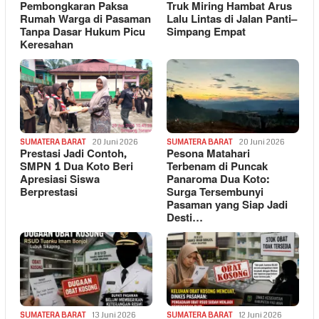
Pembongkaran Paksa
Truk Miring Hambat Arus
Rumah Warga di Pasaman
Lalu Lintas di Jalan Panti–
Tanpa Dasar Hukum Picu
Simpang Empat
Keresahan
SUMATERA BARAT
20 Juni 2026
SUMATERA BARAT
20 Juni 2026
Prestasi Jadi Contoh,
Pesona Matahari
SMPN 1 Dua Koto Beri
Terbenam di Puncak
Apresiasi Siswa
Panaroma Dua Koto:
Berprestasi
Surga Tersembunyi
Pasaman yang Siap Jadi
Desti…
SUMATERA BARAT
13 Juni 2026
SUMATERA BARAT
12 Juni 2026