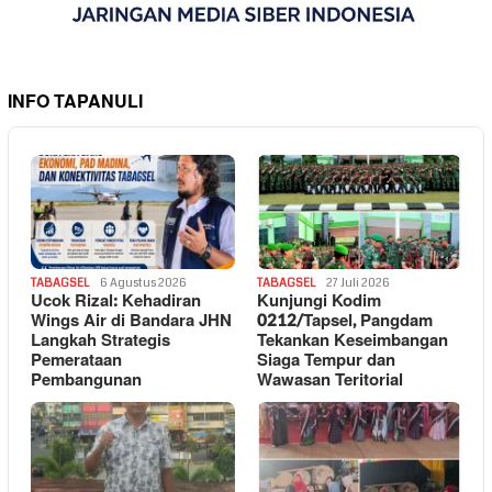
INFO TAPANULI
TABAGSEL
6 Agustus 2026
TABAGSEL
27 Juli 2026
Ucok Rizal: Kehadiran
Kunjungi Kodim
Wings Air di Bandara JHN
0212/Tapsel, Pangdam
Langkah Strategis
Tekankan Keseimbangan
Pemerataan
Siaga Tempur dan
Pembangunan
Wawasan Teritorial