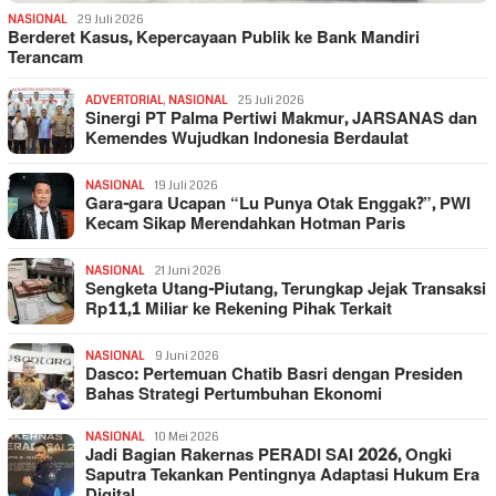
NASIONAL
29 Juli 2026
Berderet Kasus, Kepercayaan Publik ke Bank Mandiri
Terancam
ADVERTORIAL
,
NASIONAL
25 Juli 2026
Sinergi PT Palma Pertiwi Makmur, JARSANAS dan
Kemendes Wujudkan Indonesia Berdaulat
NASIONAL
19 Juli 2026
Gara-gara Ucapan “Lu Punya Otak Enggak?”, PWI
Kecam Sikap Merendahkan Hotman Paris
NASIONAL
21 Juni 2026
Sengketa Utang-Piutang, Terungkap Jejak Transaksi
Rp11,1 Miliar ke Rekening Pihak Terkait
NASIONAL
9 Juni 2026
Dasco: Pertemuan Chatib Basri dengan Presiden
Bahas Strategi Pertumbuhan Ekonomi
NASIONAL
10 Mei 2026
Jadi Bagian Rakernas PERADI SAI 2026, Ongki
Saputra Tekankan Pentingnya Adaptasi Hukum Era
Digital