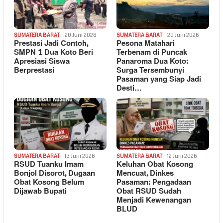
SUMATERA BARAT
20 Juni 2026
SUMATERA BARAT
20 Juni 2026
Prestasi Jadi Contoh,
Pesona Matahari
SMPN 1 Dua Koto Beri
Terbenam di Puncak
Apresiasi Siswa
Panaroma Dua Koto:
Berprestasi
Surga Tersembunyi
Pasaman yang Siap Jadi
Desti…
SUMATERA BARAT
13 Juni 2026
SUMATERA BARAT
12 Juni 2026
RSUD Tuanku Imam
Keluhan Obat Kosong
Bonjol Disorot, Dugaan
Mencuat, Dinkes
Obat Kosong Belum
Pasaman: Pengadaan
Dijawab Bupati
Obat RSUD Sudah
Menjadi Kewenangan
BLUD