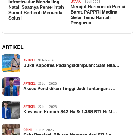
Infrastruktur Mandailing
UTARA
18 Juli 2026
Merajut Harmoni di Pantai
Natal: Saatnya Pemerintah
Barat, PAPPRI Madina
Sumut Berhenti Menunda
Gelar Temu Ramah
Solusi
Pengurus
ARTIKEL
ARTIKEL
10 Juli 2026
Buku Kapolres Padangsidimpuan: Saat Nila…
ARTIKEL
27 Juni 2026
Akses Pendidikan Tinggi Jadi Tantangan: …
ARTIKEL
27 Juni 2026
Kawasan Kumuh 342 Ha & 1.388 RTLH: M…
OPINI
20 Juni 2026