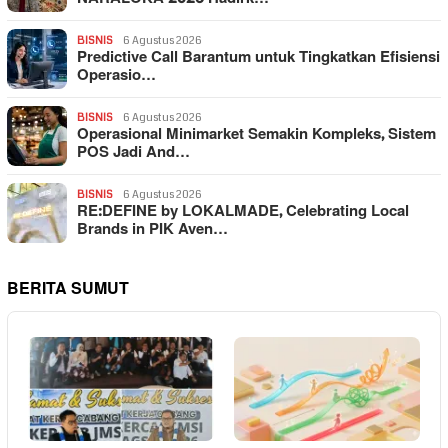
BISNIS
6 Agustus 2026
Predictive Call Barantum untuk Tingkatkan Efisiensi
Operasio…
BISNIS
6 Agustus 2026
Operasional Minimarket Semakin Kompleks, Sistem
POS Jadi And…
BISNIS
6 Agustus 2026
RE:DEFINE by LOKALMADE, Celebrating Local
Brands in PIK Aven…
BERITA SUMUT