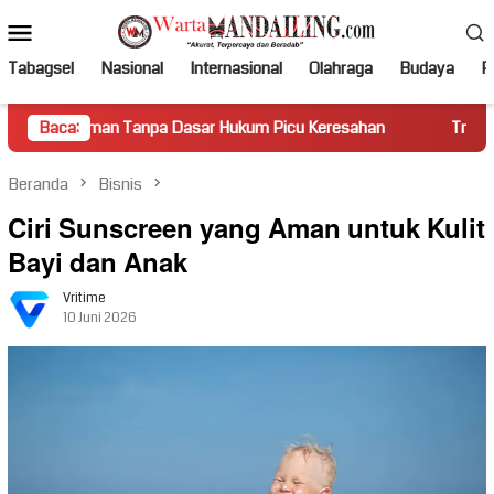
Loncat
Menu
ke
Mobile
konten
Tabagsel
Nasional
Internasional
Olahraga
Budaya
Po
Tanpa Dasar Hukum Picu Keresahan
Baca:
Truk Miring Hambat Aru
Beranda
Bisnis
Ciri Sunscreen yang Aman untuk Kulit
Bayi dan Anak
Vritime
10 Juni 2026