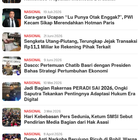
NASIONAL
19 Juli 2026
Gara-gara Ucapan “Lu Punya Otak Enggak?”, PWI
Kecam Sikap Merendahkan Hotman Paris
NASIONAL
21 Juni 2026
Sengketa Utang-Piutang, Terungkap Jejak Transaksi
Rp11,1 Miliar ke Rekening Pihak Terkait
NASIONAL
9 Juni 2026
Dasco: Pertemuan Chatib Basri dengan Presiden
Bahas Strategi Pertumbuhan Ekonomi
NASIONAL
10 Mei 2026
Jadi Bagian Rakernas PERADI SAI 2026, Ongki
Saputra Tekankan Pentingnya Adaptasi Hukum Era
Digital
NASIONAL
3 Mei 2026
Hari Kebebasan Pers Sedunia, Ketum SMSI Sebut
Pendirian Media Bagian dari Hak Asasi
NASIONAL
11 April 2026
Demo Anti Narkoba Berujung Ricuh di Rohil, Warga