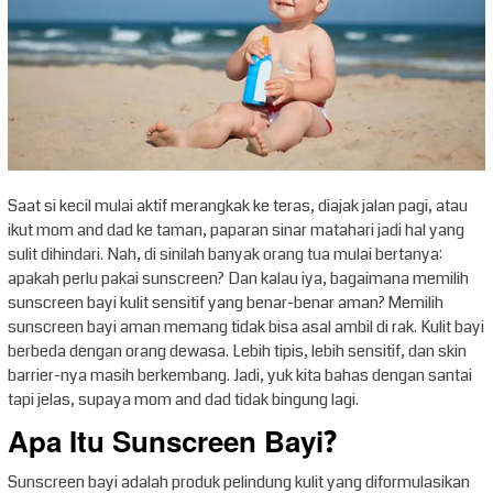
Saat si kecil mulai aktif merangkak ke teras, diajak jalan pagi, atau
ikut mom and dad ke taman, paparan sinar matahari jadi hal yang
sulit dihindari. Nah, di sinilah banyak orang tua mulai bertanya:
apakah perlu pakai sunscreen? Dan kalau iya, bagaimana memilih
sunscreen bayi kulit sensitif yang benar-benar aman? Memilih
sunscreen bayi aman memang tidak bisa asal ambil di rak. Kulit bayi
berbeda dengan orang dewasa. Lebih tipis, lebih sensitif, dan skin
barrier-nya masih berkembang. Jadi, yuk kita bahas dengan santai
tapi jelas, supaya mom and dad tidak bingung lagi.
Apa Itu Sunscreen Bayi?
Sunscreen bayi adalah produk pelindung kulit yang diformulasikan