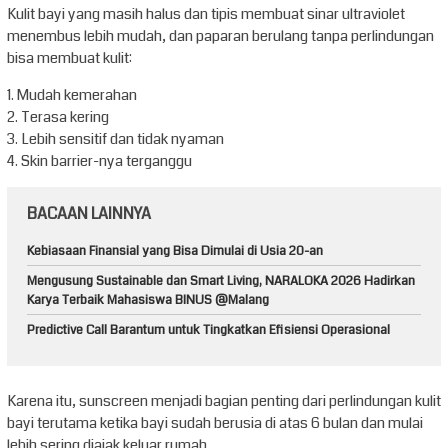
Kulit bayi yang masih halus dan tipis membuat sinar ultraviolet
menembus lebih mudah, dan paparan berulang tanpa perlindungan
bisa membuat kulit:
1. Mudah kemerahan
2. Terasa kering
3. Lebih sensitif dan tidak nyaman
4. Skin barrier-nya terganggu
BACAAN LAINNYA
Kebiasaan Finansial yang Bisa Dimulai di Usia 20-an
Mengusung Sustainable dan Smart Living, NARALOKA 2026 Hadirkan
Karya Terbaik Mahasiswa BINUS @Malang
Predictive Call Barantum untuk Tingkatkan Efisiensi Operasional
Karena itu, sunscreen menjadi bagian penting dari perlindungan kulit
bayi terutama ketika bayi sudah berusia di atas 6 bulan dan mulai
lebih sering diajak keluar rumah.