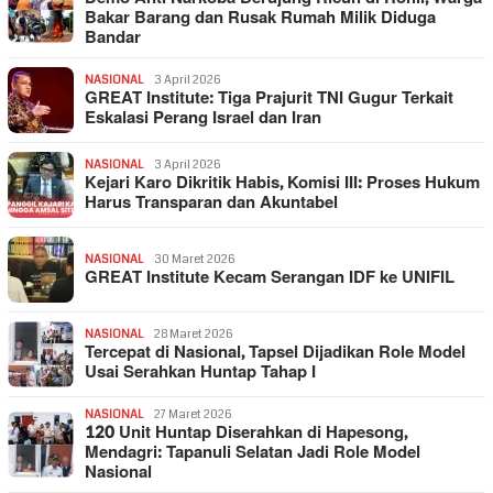
Bakar Barang dan Rusak Rumah Milik Diduga
Bandar
NASIONAL
3 April 2026
GREAT Institute: Tiga Prajurit TNI Gugur Terkait
Eskalasi Perang Israel dan Iran
NASIONAL
3 April 2026
Kejari Karo Dikritik Habis, Komisi III: Proses Hukum
Harus Transparan dan Akuntabel
NASIONAL
30 Maret 2026
GREAT Institute Kecam Serangan IDF ke UNIFIL
NASIONAL
28 Maret 2026
Tercepat di Nasional, Tapsel Dijadikan Role Model
Usai Serahkan Huntap Tahap I
NASIONAL
27 Maret 2026
120 Unit Huntap Diserahkan di Hapesong,
Mendagri: Tapanuli Selatan Jadi Role Model
Nasional