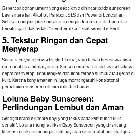
Beberapa bahan umum yang sebaiknya dihindari pada sunscreen
bayi antara lain Alkohol, Paraben, SLS dan Pewangi berlebihan.
Sebisa mungkin, pilih sunscreen dengan formula sederhana dan
bersih agar tidak terlalu “memberatkan” kulit sensitif si kecil.
5. Tekstur Ringan dan Cepat
Menyerap
Sunscreen yang terasa lengket, berat, atau terlalu berminyak bisa
membuat bayi tidak nyaman. Sunscreen ideal untuk bayi sebaiknya
cepat menyerap, tidak lengket dan tidak terasa sumuk atau gerah di
kulit. Karena kenyamanan ini juga memengaruhi konsistensi
pemakaian sunscreen dalam rutinitas harian.
Loluna Baby Sunscreen:
Perlindungan Lembut dan Aman
Sebagai brand skincare bayi yang fokus pada kebutuhan kulit
sensitif, Loluna menghadirkan Baby Sunscreen yang dirancang
khusus untuk perlindungan kulit bayi dari sinar matahari sekaligus