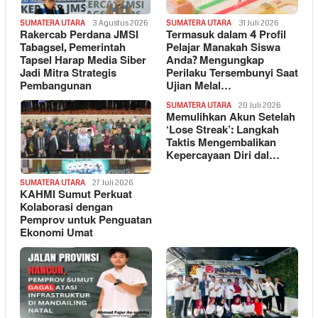
SUMATERA UTARA
3 Agustus 2026
SUMATERA UTARA
31 Juli 2026
Rakercab Perdana JMSI
Termasuk dalam 4 Profil
Tabagsel, Pemerintah
Pelajar Manakah Siswa
Tapsel Harap Media Siber
Anda? Mengungkap
Jadi Mitra Strategis
Perilaku Tersembunyi Saat
Pembangunan
Ujian Melal…
SUMATERA UTARA
20 Juli 2026
Memulihkan Akun Setelah
‘Lose Streak’: Langkah
Taktis Mengembalikan
Kepercayaan Diri dal…
SUMATERA UTARA
27 Juli 2026
KAHMI Sumut Perkuat
Kolaborasi dengan
Pemprov untuk Penguatan
Ekonomi Umat