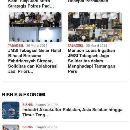
Kami Siap Jadi Mitra
Resepsi Pernikahan
Strategis Polres Pad…
TABAGSEL
26 Maret 2026
TABAGSEL
26 Maret 2026
JMSI Tabagsel Gelar Halal
Manaon Lubis Ingatkan
Bihalal Bersama
JMSI Tabagsel: Jaga
Fahdriansyah Siregar,
Solidaritas dalam
Soliditas dan Kolaborasi
Menghadapi Tantangan
Jadi Priori…
Pers
BISNIS & EKONOMI
BISNIS
8 Agustus 2026
Industri Akuakultur Pakistan, Asia Selatan hingga
Timur Teng…
BISNIS
8 Agustus 2026