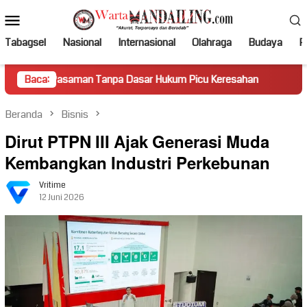
Loncat
Menu
ke
Mobile
konten
Tabagsel
Nasional
Internasional
Olahraga
Budaya
Po
saman Tanpa Dasar Hukum Picu Keresahan
Baca:
Truk Miring Ham
Beranda
Bisnis
Dirut PTPN III Ajak Generasi Muda
Kembangkan Industri Perkebunan
Vritime
12 Juni 2026