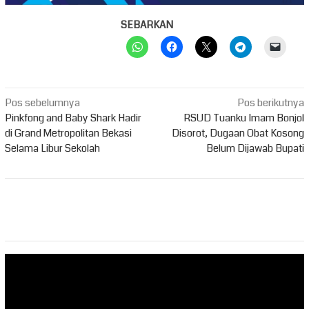
SEBARKAN
Navigasi
Pos sebelumnya
Pos berikutnya
pos
Pinkfong and Baby Shark Hadir
RSUD Tuanku Imam Bonjol
di Grand Metropolitan Bekasi
Disorot, Dugaan Obat Kosong
Selama Libur Sekolah
Belum Dijawab Bupati
Pemutar
Video