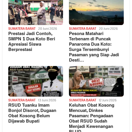
SUMATERA BARAT
20 Juni 2026
SUMATERA BARAT
20 Juni 2026
Prestasi Jadi Contoh,
Pesona Matahari
SMPN 1 Dua Koto Beri
Terbenam di Puncak
Apresiasi Siswa
Panaroma Dua Koto:
Berprestasi
Surga Tersembunyi
Pasaman yang Siap Jadi
Desti…
SUMATERA BARAT
13 Juni 2026
SUMATERA BARAT
12 Juni 2026
RSUD Tuanku Imam
Keluhan Obat Kosong
Bonjol Disorot, Dugaan
Mencuat, Dinkes
Obat Kosong Belum
Pasaman: Pengadaan
Dijawab Bupati
Obat RSUD Sudah
Menjadi Kewenangan
BLUD