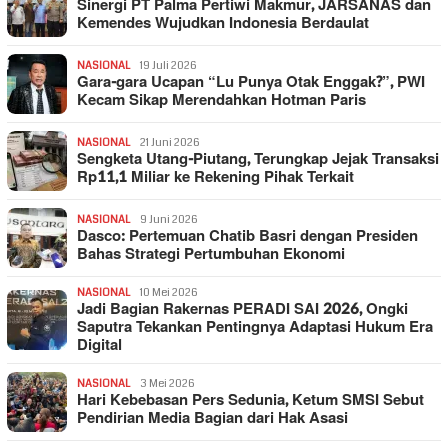
Sinergi PT Palma Pertiwi Makmur, JARSANAS dan
Kemendes Wujudkan Indonesia Berdaulat
NASIONAL
19 Juli 2026
Gara-gara Ucapan “Lu Punya Otak Enggak?”, PWI
Kecam Sikap Merendahkan Hotman Paris
NASIONAL
21 Juni 2026
Sengketa Utang-Piutang, Terungkap Jejak Transaksi
Rp11,1 Miliar ke Rekening Pihak Terkait
NASIONAL
9 Juni 2026
Dasco: Pertemuan Chatib Basri dengan Presiden
Bahas Strategi Pertumbuhan Ekonomi
NASIONAL
10 Mei 2026
Jadi Bagian Rakernas PERADI SAI 2026, Ongki
Saputra Tekankan Pentingnya Adaptasi Hukum Era
Digital
NASIONAL
3 Mei 2026
Hari Kebebasan Pers Sedunia, Ketum SMSI Sebut
Pendirian Media Bagian dari Hak Asasi