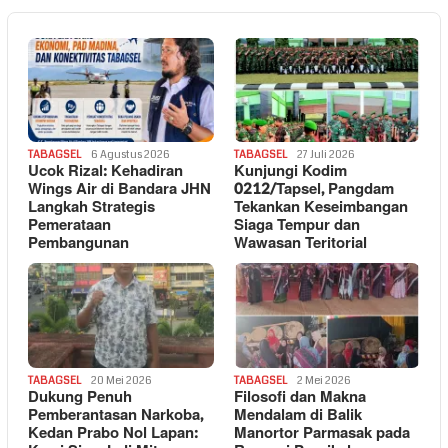
TABAGSEL
6 Agustus 2026
TABAGSEL
27 Juli 2026
Ucok Rizal: Kehadiran
Kunjungi Kodim
Wings Air di Bandara JHN
0212/Tapsel, Pangdam
Langkah Strategis
Tekankan Keseimbangan
Pemerataan
Siaga Tempur dan
Pembangunan
Wawasan Teritorial
TABAGSEL
20 Mei 2026
TABAGSEL
2 Mei 2026
Dukung Penuh
Filosofi dan Makna
Pemberantasan Narkoba,
Mendalam di Balik
Kedan Prabo Nol Lapan:
Manortor Parmasak pada