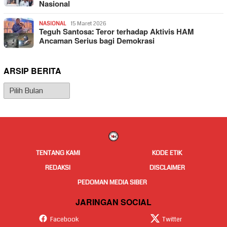
Nasional
NASIONAL
15 Maret 2026
Teguh Santosa: Teror terhadap Aktivis HAM
Ancaman Serius bagi Demokrasi
ARSIP BERITA
Arsip
Berita
TENTANG KAMI
KODE ETIK
REDAKSI
DISCLAIMER
PEDOMAN MEDIA SIBER
JARINGAN SOCIAL
Facebook
Twitter