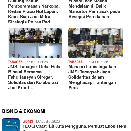
Dukung Penuh
Filosofi dan Makna
Pemberantasan Narkoba,
Mendalam di Balik
Kedan Prabo Nol Lapan:
Manortor Parmasak pada
Kami Siap Jadi Mitra
Resepsi Pernikahan
Strategis Polres Pad…
TABAGSEL
26 Maret 2026
TABAGSEL
26 Maret 2026
JMSI Tabagsel Gelar Halal
Manaon Lubis Ingatkan
Bihalal Bersama
JMSI Tabagsel: Jaga
Fahdriansyah Siregar,
Solidaritas dalam
Soliditas dan Kolaborasi
Menghadapi Tantangan
Jadi Priori…
Pers
BISNIS & EKONOMI
BISNIS
10 Agustus 2026
FLOQ Catat 1,8 Juta Pengguna, Perkuat Ekosistem