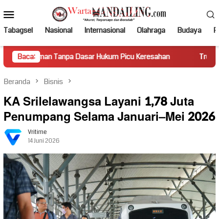
Loncat
Menu
ke
Mobile
konten
Tabagsel
Nasional
Internasional
Olahraga
Budaya
Po
 Tanpa Dasar Hukum Picu Keresahan
Baca:
Truk Miring Hambat Ar
Beranda
Bisnis
KA Srilelawangsa Layani 1,78 Juta
Penumpang Selama Januari–Mei 2026
Vritime
14 Juni 2026