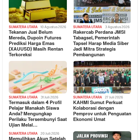
SUMATERA UTARA
10 Agustus 2026
SUMATERA UTARA
3 Agustus 2026
Tekanan Jual Belum
Rakercab Perdana JMSI
Mereda, Dupoin Futures
Tabagsel, Pemerintah
Prediksi Harga Emas
Tapsel Harap Media Siber
(XAUUSD) Masih Rentan
Jadi Mitra Strategis
Terkoreksi
Pembangunan
SUMATERA UTARA
31 Juli 2026
SUMATERA UTARA
27 Juli 2026
Termasuk dalam 4 Profil
KAHMI Sumut Perkuat
Pelajar Manakah Siswa
Kolaborasi dengan
Anda? Mengungkap
Pemprov untuk Penguatan
Perilaku Tersembunyi Saat
Ekonomi Umat
Ujian Melal…
SUMATERA UTARA
20 Juli 2026
Memulihkan Akun Setelah