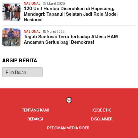
NASIONAL
27 Maret 2026
120 Unit Huntap Diserahkan di Hapesong,
Mendagri: Tapanuli Selatan Jadi Role Model
Nasional
NASIONAL
15 Maret 2026
Teguh Santosa: Teror terhadap Aktivis HAM
Ancaman Serius bagi Demokrasi
ARSIP BERITA
Arsip
Berita
TENTANG KAMI
KODE ETIK
REDAKSI
DISCLAIMER
PEDOMAN MEDIA SIBER