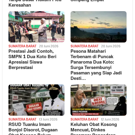
Keresahan
SUMATERA BARAT
20 Juni 2026
SUMATERA BARAT
20 Juni 2026
Prestasi Jadi Contoh,
Pesona Matahari
SMPN 1 Dua Koto Beri
Terbenam di Puncak
Apresiasi Siswa
Panaroma Dua Koto:
Berprestasi
Surga Tersembunyi
Pasaman yang Siap Jadi
Desti…
SUMATERA BARAT
13 Juni 2026
SUMATERA BARAT
12 Juni 2026
RSUD Tuanku Imam
Keluhan Obat Kosong
Bonjol Disorot, Dugaan
Mencuat, Dinkes