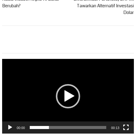
Berubah?
Tawarkan Alternatif Investasi
Dolar
Pemutar
Video
00:00
00:13