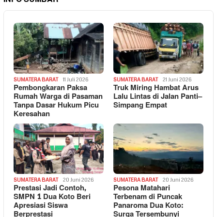
SUMATERA BARAT
11 Juli 2026
SUMATERA BARAT
21 Juni 2026
Pembongkaran Paksa
Truk Miring Hambat Arus
Rumah Warga di Pasaman
Lalu Lintas di Jalan Panti–
Tanpa Dasar Hukum Picu
Simpang Empat
Keresahan
SUMATERA BARAT
20 Juni 2026
SUMATERA BARAT
20 Juni 2026
Prestasi Jadi Contoh,
Pesona Matahari
SMPN 1 Dua Koto Beri
Terbenam di Puncak
Apresiasi Siswa
Panaroma Dua Koto:
Berprestasi
Surga Tersembunyi