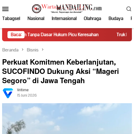
Loncat
Menu
ke
Mobile
konten
Tabagsel
Nasional
Internasional
Olahraga
Budaya
Po
anpa Dasar Hukum Picu Keresahan
Baca:
Truk Miring Hambat Arus
Beranda
Bisnis
Perkuat Komitmen Keberlanjutan,
SUCOFINDO Dukung Aksi “Mageri
Segoro” di Jawa Tengah
Vritime
15 Juni 2026