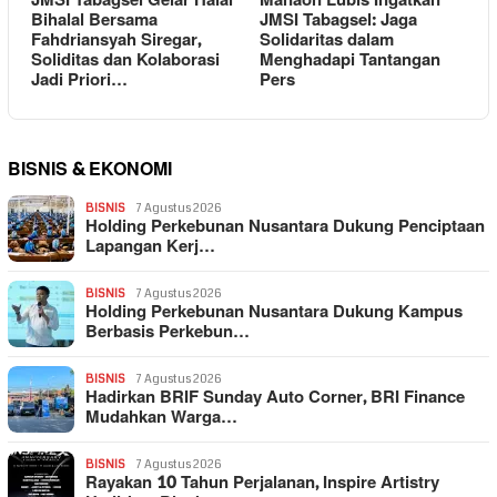
JMSI Tabagsel Gelar Halal
Manaon Lubis Ingatkan
Bihalal Bersama
JMSI Tabagsel: Jaga
Fahdriansyah Siregar,
Solidaritas dalam
Soliditas dan Kolaborasi
Menghadapi Tantangan
Jadi Priori…
Pers
BISNIS & EKONOMI
BISNIS
7 Agustus 2026
Holding Perkebunan Nusantara Dukung Penciptaan
Lapangan Kerj…
BISNIS
7 Agustus 2026
Holding Perkebunan Nusantara Dukung Kampus
Berbasis Perkebun…
BISNIS
7 Agustus 2026
Hadirkan BRIF Sunday Auto Corner, BRI Finance
Mudahkan Warga…
BISNIS
7 Agustus 2026
Rayakan 10 Tahun Perjalanan, Inspire Artistry