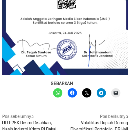
SEBARKAN
Navigasi
Pos sebelumnya
Pos berikutnya
pos
UU P2SK Resmi Disahkan,
Volatilitas Rupiah Dorong
Nasib Industri Kripto RI Bakal
Diversifikasi Portofolio, BRI-MI