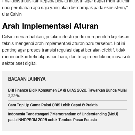
final didistribusikan kepada pelaku industri agar dapat melihat lebih
rinci perubahan apa saja yang akan berdampak pada ekosistem,”
ujar Calvin.
Arah Implementasi Aturan
Calvin menambahkan, pelaku industri perlu memperoleh kejelasan
teknis mengenai arah implementasi aturan baru tersebut. Hal ini
penting agar proses transisi regulasi dapat berjalan efektif, tidak
menimbulkan ketidakpastian baru, dan tetap mendukung inovasi di
sektor aset digital.
BACAAN LAINNYA
BRI Finance Bidik Konsumen EV di GIIAS 2026, Tawarkan Bunga Mulai
3,33%
Cara Top Up Game Pakai QRIS Lebih Cepat & Praktis
Indonesia Tandatangani 7 Memorandum of Understanding (MoU)
pada INNOPROM 2026 untuk Tembus Pasar Eurasia