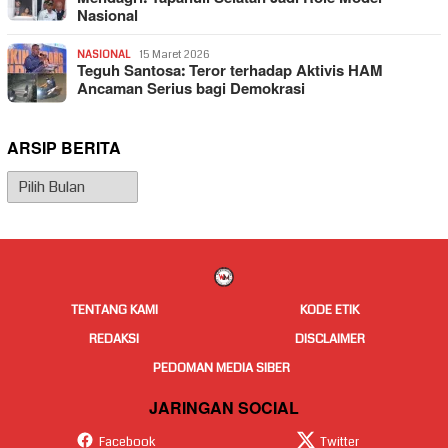
Nasional
NASIONAL
15 Maret 2026
Teguh Santosa: Teror terhadap Aktivis HAM
Ancaman Serius bagi Demokrasi
ARSIP BERITA
Arsip
Berita
TENTANG KAMI
KODE ETIK
REDAKSI
DISCLAIMER
PEDOMAN MEDIA SIBER
JARINGAN SOCIAL
Facebook
Twitter