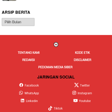
ARSIP BERITA
Arsip
Berita
TENTANG KAMI
KODE ETIK
REDAKSI
DISCLAIMER
PEDOMAN MEDIA SIBER
JARINGAN SOCIAL
Facebook
Twitter
WhatsApp
Instagram
Linkedin
Youtube
Tiktok