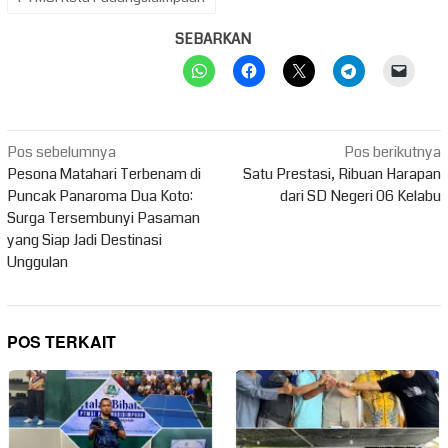
SEBARKAN
Navigasi
Pos sebelumnya
Pos berikutnya
pos
Pesona Matahari Terbenam di
Satu Prestasi, Ribuan Harapan
Puncak Panaroma Dua Koto:
dari SD Negeri 06 Kelabu
Surga Tersembunyi Pasaman
yang Siap Jadi Destinasi
Unggulan
POS TERKAIT