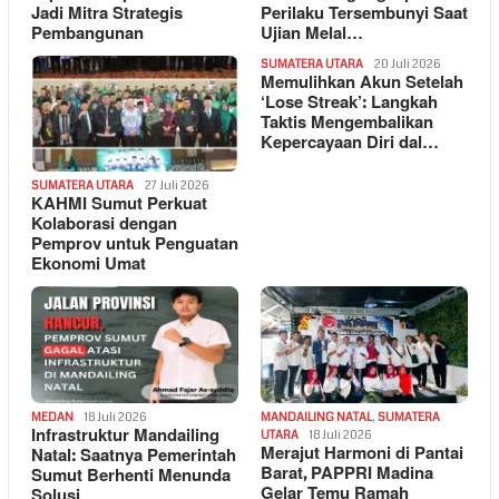
Jadi Mitra Strategis
Perilaku Tersembunyi Saat
Pembangunan
Ujian Melal…
SUMATERA UTARA
20 Juli 2026
Memulihkan Akun Setelah
‘Lose Streak’: Langkah
Taktis Mengembalikan
Kepercayaan Diri dal…
SUMATERA UTARA
27 Juli 2026
KAHMI Sumut Perkuat
Kolaborasi dengan
Pemprov untuk Penguatan
Ekonomi Umat
MEDAN
18 Juli 2026
MANDAILING NATAL
,
SUMATERA
Infrastruktur Mandailing
UTARA
18 Juli 2026
Merajut Harmoni di Pantai
Natal: Saatnya Pemerintah
Barat, PAPPRI Madina
Sumut Berhenti Menunda
Gelar Temu Ramah
Solusi