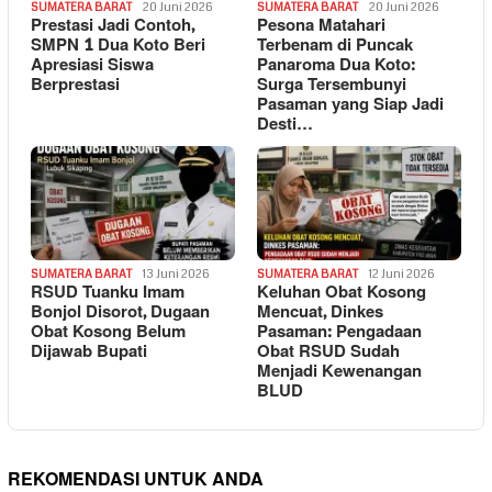
SUMATERA BARAT
20 Juni 2026
SUMATERA BARAT
20 Juni 2026
Prestasi Jadi Contoh,
Pesona Matahari
SMPN 1 Dua Koto Beri
Terbenam di Puncak
Apresiasi Siswa
Panaroma Dua Koto:
Berprestasi
Surga Tersembunyi
Pasaman yang Siap Jadi
Desti…
SUMATERA BARAT
13 Juni 2026
SUMATERA BARAT
12 Juni 2026
RSUD Tuanku Imam
Keluhan Obat Kosong
Bonjol Disorot, Dugaan
Mencuat, Dinkes
Obat Kosong Belum
Pasaman: Pengadaan
Dijawab Bupati
Obat RSUD Sudah
Menjadi Kewenangan
BLUD
REKOMENDASI UNTUK ANDA