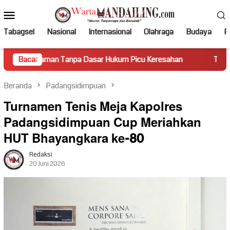
Loncat
Menu
ke
Mobile
konten
Tabagsel
Nasional
Internasional
Olahraga
Budaya
Po
 Tanpa Dasar Hukum Picu Keresahan
Baca:
Truk Miring Hambat Ar
Beranda
Padangsidimpuan
Turnamen Tenis Meja Kapolres
Padangsidimpuan Cup Meriahkan
HUT Bhayangkara ke-80
Redaksi
20 Juni 2026