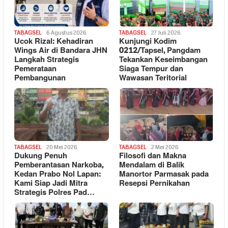
TABAGSEL
6 Agustus 2026
TABAGSEL
27 Juli 2026
Ucok Rizal: Kehadiran
Kunjungi Kodim
Wings Air di Bandara JHN
0212/Tapsel, Pangdam
Langkah Strategis
Tekankan Keseimbangan
Pemerataan
Siaga Tempur dan
Pembangunan
Wawasan Teritorial
TABAGSEL
20 Mei 2026
TABAGSEL
2 Mei 2026
Dukung Penuh
Filosofi dan Makna
Pemberantasan Narkoba,
Mendalam di Balik
Kedan Prabo Nol Lapan:
Manortor Parmasak pada
Kami Siap Jadi Mitra
Resepsi Pernikahan
Strategis Polres Pad…