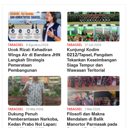
TABAGSEL
6 Agustus 2026
TABAGSEL
27 Juli 2026
Ucok Rizal: Kehadiran
Kunjungi Kodim
Wings Air di Bandara JHN
0212/Tapsel, Pangdam
Langkah Strategis
Tekankan Keseimbangan
Pemerataan
Siaga Tempur dan
Pembangunan
Wawasan Teritorial
TABAGSEL
20 Mei 2026
TABAGSEL
2 Mei 2026
Dukung Penuh
Filosofi dan Makna
Pemberantasan Narkoba,
Mendalam di Balik
Kedan Prabo Nol Lapan:
Manortor Parmasak pada