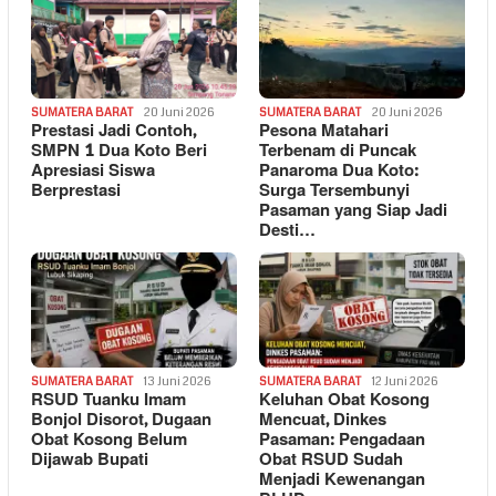
SUMATERA BARAT
20 Juni 2026
SUMATERA BARAT
20 Juni 2026
Prestasi Jadi Contoh,
Pesona Matahari
SMPN 1 Dua Koto Beri
Terbenam di Puncak
Apresiasi Siswa
Panaroma Dua Koto:
Berprestasi
Surga Tersembunyi
Pasaman yang Siap Jadi
Desti…
SUMATERA BARAT
13 Juni 2026
SUMATERA BARAT
12 Juni 2026
RSUD Tuanku Imam
Keluhan Obat Kosong
Bonjol Disorot, Dugaan
Mencuat, Dinkes
Obat Kosong Belum
Pasaman: Pengadaan
Dijawab Bupati
Obat RSUD Sudah
Menjadi Kewenangan