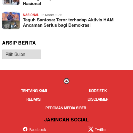
Nasional
NASIONAL
15 Maret 2026
Teguh Santosa: Teror terhadap Aktivis HAM
Ancaman Serius bagi Demokrasi
ARSIP BERITA
Arsip
Berita
TENTANG KAMI
KODE ETIK
REDAKSI
DISCLAIMER
PEDOMAN MEDIA SIBER
JARINGAN SOCIAL
Facebook
Twitter