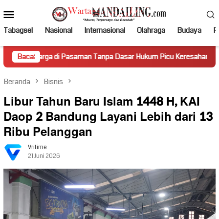
Loncat
Menu
ke
Mobile
konten
Tabagsel
Nasional
Internasional
Olahraga
Budaya
Po
 di Pasaman Tanpa Dasar Hukum Picu Keresahan
Baca:
Truk Miri
Beranda
Bisnis
Libur Tahun Baru Islam 1448 H, KAI
Daop 2 Bandung Layani Lebih dari 13
Ribu Pelanggan
Vritime
21 Juni 2026