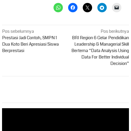
Navigasi
Pos sebelumnya
Pos berikutnya
pos
Prestasi Jadi Contoh, SMPN 1
BRI Region 6 Gelar Pendidikan
Dua Koto Beri Apresiasi Siswa
Leadership & Managerial Skill
Berprestasi
Bertema “Data Analysis Using
Data For Better Individual
Decision”
Pemutar
Video