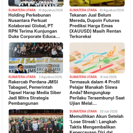
SUMATERA UTARA
10 Agustus 2026
SUMATERA UTARA
10 Agustus 2026
Holding Perkebunan
Tekanan Jual Belum
Nusantara Perkuat
Mereda, Dupoin Futures
Kolaborasi Global, PT
Prediksi Harga Emas
RPN Terima Kunjungan
(XAUUSD) Masih Rentan
Duke Corporate Educa…
Terkoreksi
SUMATERA UTARA
3 Agustus 2026
SUMATERA UTARA
31 Juli 2026
Rakercab Perdana JMSI
Termasuk dalam 4 Profil
Tabagsel, Pemerintah
Pelajar Manakah Siswa
Tapsel Harap Media Siber
Anda? Mengungkap
Jadi Mitra Strategis
Perilaku Tersembunyi Saat
Pembangunan
Ujian Melal…
SUMATERA UTARA
20 Juli 2026
Memulihkan Akun Setelah
‘Lose Streak’: Langkah
Taktis Mengembalikan
Kepercayaan Diri dal…