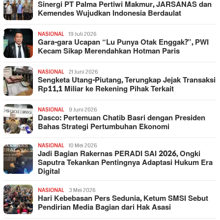
Sinergi PT Palma Pertiwi Makmur, JARSANAS dan
Kemendes Wujudkan Indonesia Berdaulat
NASIONAL
19 Juli 2026
Gara-gara Ucapan “Lu Punya Otak Enggak?”, PWI
Kecam Sikap Merendahkan Hotman Paris
NASIONAL
21 Juni 2026
Sengketa Utang-Piutang, Terungkap Jejak Transaksi
Rp11,1 Miliar ke Rekening Pihak Terkait
NASIONAL
9 Juni 2026
Dasco: Pertemuan Chatib Basri dengan Presiden
Bahas Strategi Pertumbuhan Ekonomi
NASIONAL
10 Mei 2026
Jadi Bagian Rakernas PERADI SAI 2026, Ongki
Saputra Tekankan Pentingnya Adaptasi Hukum Era
Digital
NASIONAL
3 Mei 2026
Hari Kebebasan Pers Sedunia, Ketum SMSI Sebut
Pendirian Media Bagian dari Hak Asasi