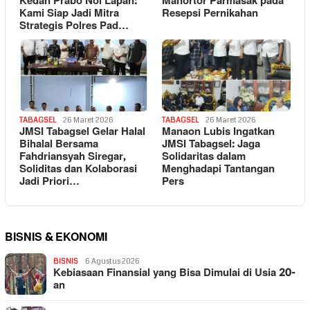
Kedan Prabo Nol Lapan:
Manortor Parmasak pada
Kami Siap Jadi Mitra
Resepsi Pernikahan
Strategis Polres Pad…
TABAGSEL
26 Maret 2026
TABAGSEL
26 Maret 2026
JMSI Tabagsel Gelar Halal
Manaon Lubis Ingatkan
Bihalal Bersama
JMSI Tabagsel: Jaga
Fahdriansyah Siregar,
Solidaritas dalam
Soliditas dan Kolaborasi
Menghadapi Tantangan
Jadi Priori…
Pers
BISNIS & EKONOMI
BISNIS
6 Agustus 2026
Kebiasaan Finansial yang Bisa Dimulai di Usia 20-
an