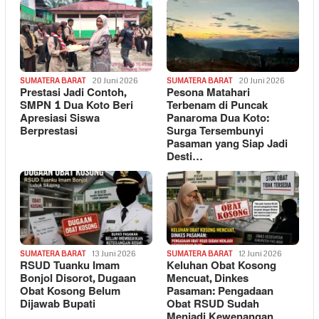
SUMATERA BARAT
20 Juni 2026
SUMATERA BARAT
20 Juni 2026
Prestasi Jadi Contoh,
Pesona Matahari
SMPN 1 Dua Koto Beri
Terbenam di Puncak
Apresiasi Siswa
Panaroma Dua Koto:
Berprestasi
Surga Tersembunyi
Pasaman yang Siap Jadi
Desti…
SUMATERA BARAT
13 Juni 2026
SUMATERA BARAT
12 Juni 2026
RSUD Tuanku Imam
Keluhan Obat Kosong
Bonjol Disorot, Dugaan
Mencuat, Dinkes
Obat Kosong Belum
Pasaman: Pengadaan
Dijawab Bupati
Obat RSUD Sudah
Menjadi Kewenangan