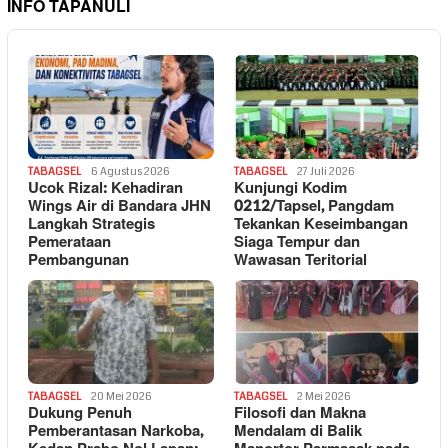
INFO TAPANULI
TABAGSEL
6 Agustus 2026
TABAGSEL
27 Juli 2026
Ucok Rizal: Kehadiran
Kunjungi Kodim
Wings Air di Bandara JHN
0212/Tapsel, Pangdam
Langkah Strategis
Tekankan Keseimbangan
Pemerataan
Siaga Tempur dan
Pembangunan
Wawasan Teritorial
TABAGSEL
20 Mei 2026
TABAGSEL
2 Mei 2026
Dukung Penuh
Filosofi dan Makna
Pemberantasan Narkoba,
Mendalam di Balik