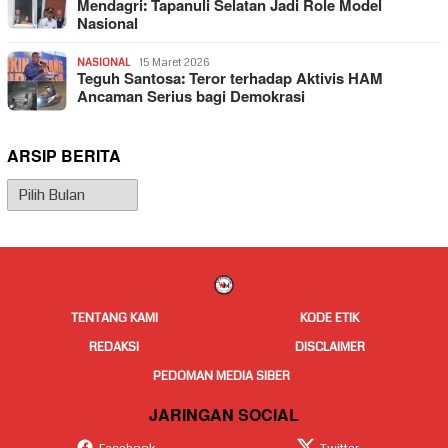
Mendagri: Tapanuli Selatan Jadi Role Model
Nasional
NASIONAL
15 Maret 2026
Teguh Santosa: Teror terhadap Aktivis HAM
Ancaman Serius bagi Demokrasi
ARSIP BERITA
Arsip
Berita
TENTANG KAMI
KODE ETIK
REDAKSI
DISCLAIMER
PEDOMAN MEDIA SIBER
JARINGAN SOCIAL