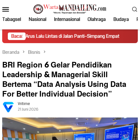
Loncat
Menu
ke
Mobile
konten
Tabagsel
Nasional
Internasional
Olahraga
Budaya
Po
s Lalu Lintas di Jalan Panti–Simpang Empat
Baca:
Prestasi Jadi Co
Beranda
Bisnis
BRI Region 6 Gelar Pendidikan
Leadership & Managerial Skill
Bertema “Data Analysis Using Data
For Better Individual Decision”
Vritime
21 Juni 2026