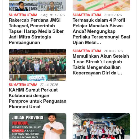
SUMATERA UTARA
3 Agustus 2026
SUMATERA UTARA
31 Juli 2026
Rakercab Perdana JMSI
Termasuk dalam 4 Profil
Tabagsel, Pemerintah
Pelajar Manakah Siswa
Tapsel Harap Media Siber
Anda? Mengungkap
Jadi Mitra Strategis
Perilaku Tersembunyi Saat
Pembangunan
Ujian Melal…
SUMATERA UTARA
20 Juli 2026
Memulihkan Akun Setelah
‘Lose Streak’: Langkah
Taktis Mengembalikan
Kepercayaan Diri dal…
SUMATERA UTARA
27 Juli 2026
KAHMI Sumut Perkuat
Kolaborasi dengan
Pemprov untuk Penguatan
Ekonomi Umat