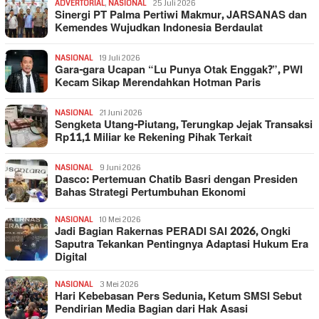
ADVERTORIAL
,
NASIONAL
25 Juli 2026
Sinergi PT Palma Pertiwi Makmur, JARSANAS dan
Kemendes Wujudkan Indonesia Berdaulat
NASIONAL
19 Juli 2026
Gara-gara Ucapan “Lu Punya Otak Enggak?”, PWI
Kecam Sikap Merendahkan Hotman Paris
NASIONAL
21 Juni 2026
Sengketa Utang-Piutang, Terungkap Jejak Transaksi
Rp11,1 Miliar ke Rekening Pihak Terkait
NASIONAL
9 Juni 2026
Dasco: Pertemuan Chatib Basri dengan Presiden
Bahas Strategi Pertumbuhan Ekonomi
NASIONAL
10 Mei 2026
Jadi Bagian Rakernas PERADI SAI 2026, Ongki
Saputra Tekankan Pentingnya Adaptasi Hukum Era
Digital
NASIONAL
3 Mei 2026
Hari Kebebasan Pers Sedunia, Ketum SMSI Sebut
Pendirian Media Bagian dari Hak Asasi