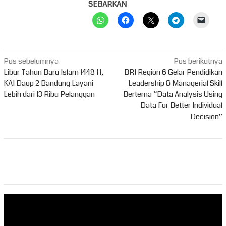
SEBARKAN
Navigasi
Pos sebelumnya
Pos berikutnya
pos
Libur Tahun Baru Islam 1448 H,
BRI Region 6 Gelar Pendidikan
KAI Daop 2 Bandung Layani
Leadership & Managerial Skill
Lebih dari 13 Ribu Pelanggan
Bertema “Data Analysis Using
Data For Better Individual
Decision”
Pemutar
Video