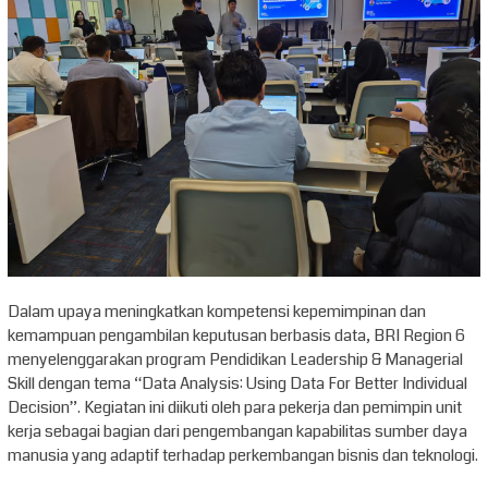
Dalam upaya meningkatkan kompetensi kepemimpinan dan
kemampuan pengambilan keputusan berbasis data, BRI Region 6
menyelenggarakan program Pendidikan Leadership & Managerial
Skill dengan tema “Data Analysis: Using Data For Better Individual
Decision”. Kegiatan ini diikuti oleh para pekerja dan pemimpin unit
kerja sebagai bagian dari pengembangan kapabilitas sumber daya
manusia yang adaptif terhadap perkembangan bisnis dan teknologi.