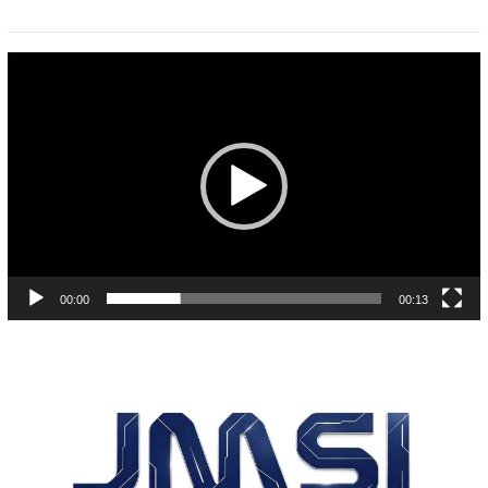
Pemutar
Video
00:00
00:13