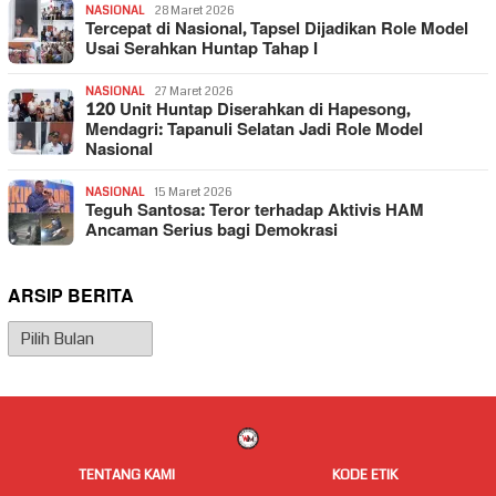
NASIONAL
28 Maret 2026
Tercepat di Nasional, Tapsel Dijadikan Role Model
Usai Serahkan Huntap Tahap I
NASIONAL
27 Maret 2026
120 Unit Huntap Diserahkan di Hapesong,
Mendagri: Tapanuli Selatan Jadi Role Model
Nasional
NASIONAL
15 Maret 2026
Teguh Santosa: Teror terhadap Aktivis HAM
Ancaman Serius bagi Demokrasi
ARSIP BERITA
Arsip
Berita
TENTANG KAMI
KODE ETIK