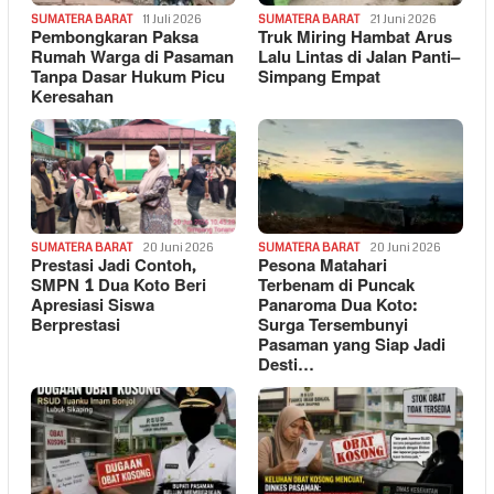
SUMATERA BARAT
11 Juli 2026
SUMATERA BARAT
21 Juni 2026
Pembongkaran Paksa
Truk Miring Hambat Arus
Rumah Warga di Pasaman
Lalu Lintas di Jalan Panti–
Tanpa Dasar Hukum Picu
Simpang Empat
Keresahan
SUMATERA BARAT
20 Juni 2026
SUMATERA BARAT
20 Juni 2026
Prestasi Jadi Contoh,
Pesona Matahari
SMPN 1 Dua Koto Beri
Terbenam di Puncak
Apresiasi Siswa
Panaroma Dua Koto:
Berprestasi
Surga Tersembunyi
Pasaman yang Siap Jadi
Desti…