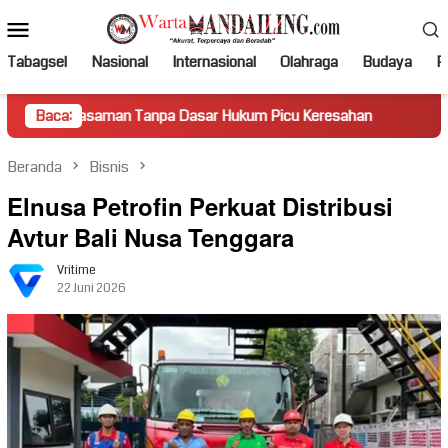
Loncat
Menu
ke
Mobile
konten
Tabagsel
Nasional
Internasional
Olahraga
Budaya
Po
aman Tanpa Dasar Hukum Picu Keresahan
Baca:
Truk Miring Hamb
Beranda
Bisnis
Elnusa Petrofin Perkuat Distribusi
Avtur Bali Nusa Tenggara
Vritime
22 Juni 2026