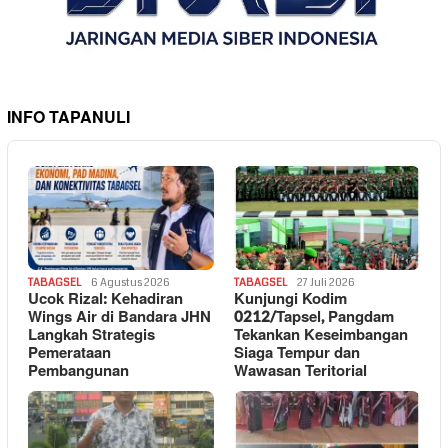
INFO TAPANULI
TABAGSEL
6 Agustus 2026
TABAGSEL
27 Juli 2026
Ucok Rizal: Kehadiran
Kunjungi Kodim
Wings Air di Bandara JHN
0212/Tapsel, Pangdam
Langkah Strategis
Tekankan Keseimbangan
Pemerataan
Siaga Tempur dan
Pembangunan
Wawasan Teritorial