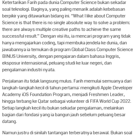
Ketertarikan Farih pada dunia Computer Science bukan sekadar
soal teknologi. Baginya, yang paling menarik adalah kebebasan
berpikir yang ditawarkan bidang ini. “What I like about Computer
Science is that there is no single absolute way to solve a problem;
there are always multiple creative paths to achieve the same
successful result.” Dengan visi itu, ia mencari program yang tidak
hanya mengajarkan coding, tapi membuka jendela ke dunia, dan
jawabannya ia temukan di program Global Class Computer Science
BINUS University, dengan pengajaran dalam bahasa Inggris,
eksposur internasional, peluang studi ke luar negeri, dan
pengalaman industri nyata.
Perjalanan itu tidak langsung mulus. Farih memulai semuanya dari
langkah-langkah kecil di tahun pertama: mengikuti Apple Developer
Academy iOS Foundation Program, menjadi Freshmen Leader,
hingga terbang ke Qatar sebagai volunteer di FIFA World Cup 2022.
Setiap langkah kecil itu bukan sekadar pengalaman, melainkan
bagian dari fondasi yang ia bangun jauh sebelum peluang besar
datang.
Namun justru di sinilah tantangan terberatnya berawal. Bukan soal