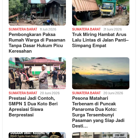
SUMATERA BARAT
11 Juli 2026
SUMATERA BARAT
21 Juni 2026
Pembongkaran Paksa
Truk Miring Hambat Arus
Rumah Warga di Pasaman
Lalu Lintas di Jalan Panti–
Tanpa Dasar Hukum Picu
Simpang Empat
Keresahan
SUMATERA BARAT
20 Juni 2026
SUMATERA BARAT
20 Juni 2026
Prestasi Jadi Contoh,
Pesona Matahari
SMPN 1 Dua Koto Beri
Terbenam di Puncak
Apresiasi Siswa
Panaroma Dua Koto:
Berprestasi
Surga Tersembunyi
Pasaman yang Siap Jadi
Desti…