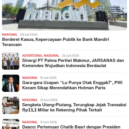
NASIONAL
29 Juli 2026
Berderet Kasus, Kepercayaan Publik ke Bank Mandiri
Terancam
ADVERTORIAL
,
NASIONAL
25 Juli 2026
Sinergi PT Palma Pertiwi Makmur, JARSANAS dan
Kemendes Wujudkan Indonesia Berdaulat
NASIONAL
19 Juli 2026
Gara-gara Ucapan “Lu Punya Otak Enggak?”, PWI
Kecam Sikap Merendahkan Hotman Paris
NASIONAL
21 Juni 2026
Sengketa Utang-Piutang, Terungkap Jejak Transaksi
Rp11,1 Miliar ke Rekening Pihak Terkait
NASIONAL
9 Juni 2026
Dasco: Pertemuan Chatib Basri dengan Presiden