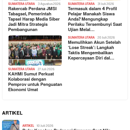
SUMATERA UTARA
3 Agustus 2026
SUMATERA UTARA
31 Juli 2026
Rakercab Perdana JMSI
Termasuk dalam 4 Profil
Tabagsel, Pemerintah
Pelajar Manakah Siswa
Tapsel Harap Media Siber
Anda? Mengungkap
Jadi Mitra Strategis
Perilaku Tersembunyi Saat
Pembangunan
Ujian Melal…
SUMATERA UTARA
20 Juli 2026
Memulihkan Akun Setelah
‘Lose Streak’: Langkah
Taktis Mengembalikan
Kepercayaan Diri dal…
SUMATERA UTARA
27 Juli 2026
KAHMI Sumut Perkuat
Kolaborasi dengan
Pemprov untuk Penguatan
Ekonomi Umat
ARTIKEL
ARTIKEL
10 Juli 2026