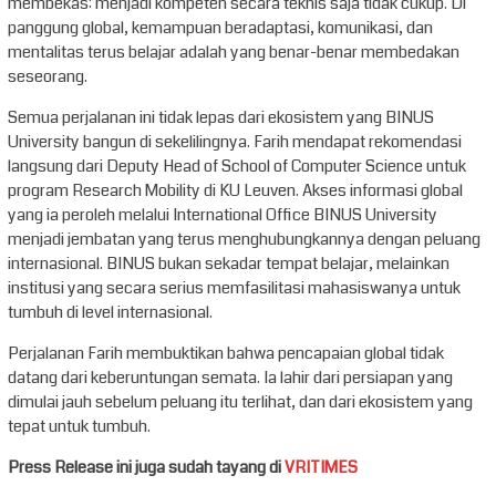
membekas: menjadi kompeten secara teknis saja tidak cukup. Di
panggung global, kemampuan beradaptasi, komunikasi, dan
mentalitas terus belajar adalah yang benar-benar membedakan
seseorang.
Semua perjalanan ini tidak lepas dari ekosistem yang BINUS
University bangun di sekelilingnya. Farih mendapat rekomendasi
langsung dari Deputy Head of School of Computer Science untuk
program Research Mobility di KU Leuven. Akses informasi global
yang ia peroleh melalui International Office BINUS University
menjadi jembatan yang terus menghubungkannya dengan peluang
internasional. BINUS bukan sekadar tempat belajar, melainkan
institusi yang secara serius memfasilitasi mahasiswanya untuk
tumbuh di level internasional.
Perjalanan Farih membuktikan bahwa pencapaian global tidak
datang dari keberuntungan semata. Ia lahir dari persiapan yang
dimulai jauh sebelum peluang itu terlihat, dan dari ekosistem yang
tepat untuk tumbuh.
Press Release ini juga sudah tayang di
VRITIMES