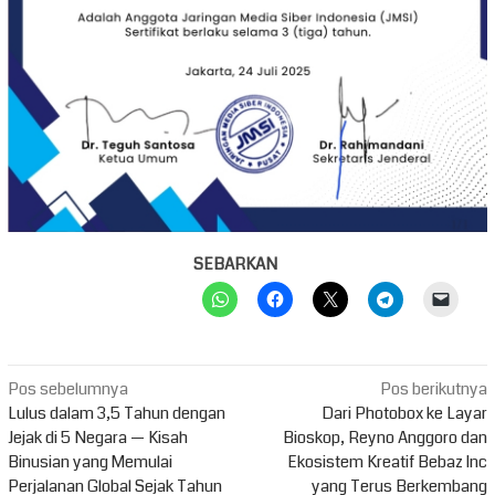
SEBARKAN
Navigasi
Pos sebelumnya
Pos berikutnya
pos
Lulus dalam 3,5 Tahun dengan
Dari Photobox ke Layar
Jejak di 5 Negara — Kisah
Bioskop, Reyno Anggoro dan
Binusian yang Memulai
Ekosistem Kreatif Bebaz Inc
Perjalanan Global Sejak Tahun
yang Terus Berkembang