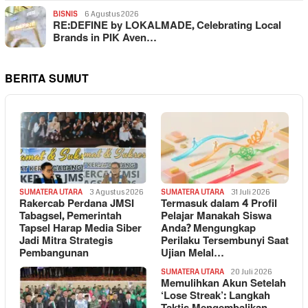
BISNIS
6 Agustus 2026
RE:DEFINE by LOKALMADE, Celebrating Local
Brands in PIK Aven…
BERITA SUMUT
SUMATERA UTARA
3 Agustus 2026
SUMATERA UTARA
31 Juli 2026
Rakercab Perdana JMSI
Termasuk dalam 4 Profil
Tabagsel, Pemerintah
Pelajar Manakah Siswa
Tapsel Harap Media Siber
Anda? Mengungkap
Jadi Mitra Strategis
Perilaku Tersembunyi Saat
Pembangunan
Ujian Melal…
SUMATERA UTARA
20 Juli 2026
Memulihkan Akun Setelah
‘Lose Streak’: Langkah