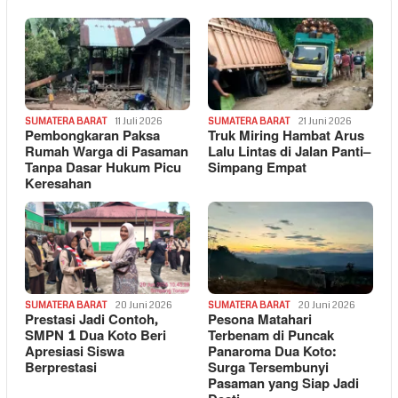
SUMATERA BARAT
11 Juli 2026
SUMATERA BARAT
21 Juni 2026
Pembongkaran Paksa
Truk Miring Hambat Arus
Rumah Warga di Pasaman
Lalu Lintas di Jalan Panti–
Tanpa Dasar Hukum Picu
Simpang Empat
Keresahan
SUMATERA BARAT
20 Juni 2026
SUMATERA BARAT
20 Juni 2026
Prestasi Jadi Contoh,
Pesona Matahari
SMPN 1 Dua Koto Beri
Terbenam di Puncak
Apresiasi Siswa
Panaroma Dua Koto:
Berprestasi
Surga Tersembunyi
Pasaman yang Siap Jadi