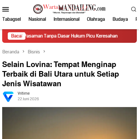
Loncat
Menu
ke
Mobile
konten
Tabagsel
Nasional
Internasional
Olahraga
Budaya
Po
aman Tanpa Dasar Hukum Picu Keresahan
Baca:
Truk Miring Hamb
Beranda
Bisnis
Selain Lovina: Tempat Menginap
Terbaik di Bali Utara untuk Setiap
Jenis Wisatawan
Vritime
22 Juni 2026