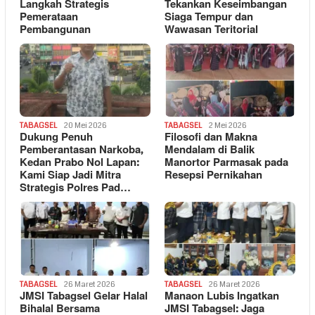
Langkah Strategis
Tekankan Keseimbangan
Pemerataan
Siaga Tempur dan
Pembangunan
Wawasan Teritorial
TABAGSEL
20 Mei 2026
TABAGSEL
2 Mei 2026
Dukung Penuh
Filosofi dan Makna
Pemberantasan Narkoba,
Mendalam di Balik
Kedan Prabo Nol Lapan:
Manortor Parmasak pada
Kami Siap Jadi Mitra
Resepsi Pernikahan
Strategis Polres Pad…
TABAGSEL
26 Maret 2026
TABAGSEL
26 Maret 2026
JMSI Tabagsel Gelar Halal
Manaon Lubis Ingatkan
Bihalal Bersama
JMSI Tabagsel: Jaga