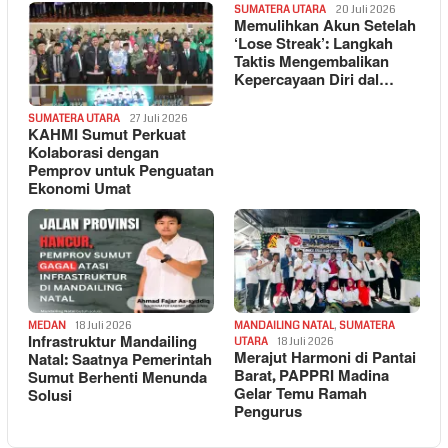
SUMATERA UTARA
20 Juli 2026
Memulihkan Akun Setelah
‘Lose Streak’: Langkah
Taktis Mengembalikan
Kepercayaan Diri dal…
SUMATERA UTARA
27 Juli 2026
KAHMI Sumut Perkuat
Kolaborasi dengan
Pemprov untuk Penguatan
Ekonomi Umat
MEDAN
18 Juli 2026
MANDAILING NATAL
,
SUMATERA
Infrastruktur Mandailing
UTARA
18 Juli 2026
Merajut Harmoni di Pantai
Natal: Saatnya Pemerintah
Barat, PAPPRI Madina
Sumut Berhenti Menunda
Gelar Temu Ramah
Solusi
Pengurus