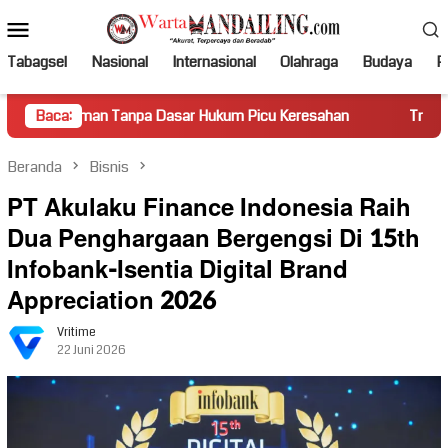
Loncat
Menu
ke
Mobile
konten
Tabagsel
Nasional
Internasional
Olahraga
Budaya
Po
n Tanpa Dasar Hukum Picu Keresahan
Baca:
Truk Miring Hambat A
Beranda
Bisnis
PT Akulaku Finance Indonesia Raih
Dua Penghargaan Bergengsi Di 15th
Infobank-Isentia Digital Brand
Appreciation 2026
Vritime
22 Juni 2026