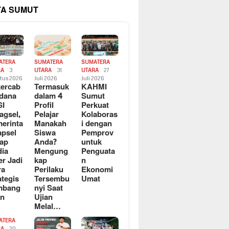
TA SUMUT
ATERA
SUMATERA
SUMATERA
RA
3
UTARA
31
UTARA
27
tus 2026
Juli 2026
Juli 2026
ercab
Termasuk
KAHMI
dana
dalam 4
Sumut
SI
Profil
Perkuat
agsel,
Pelajar
Kolaboras
erinta
Manakah
i dengan
apsel
Siswa
Pemprov
ap
Anda?
untuk
ia
Mengung
Penguata
er Jadi
kap
n
ra
Perilaku
Ekonomi
ategis
Tersembu
Umat
mbang
nyi Saat
an
Ujian
Melal…
ATERA
RA
20