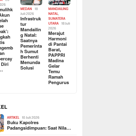
2026
ulihk
MEDAN
18
MANDAILING
Akun
Juli 2026
NATAL
,
Infrastruk
SUMATERA
elah
tur
UTARA
18 Juli
se
Mandailin
2026
eak’:
Merajut
g Natal:
ngkah
Harmoni
Saatnya
tis
di Pantai
Pemerinta
ngemb
Barat,
h Sumut
kan
PAPPRI
Berhenti
ercay
Madina
Menunda
 Diri
Gelar
Solusi
l…
Temu
Ramah
Pengurus
KEL
ARTIKEL
10 Juli 2026
Buku Kapolres
Padangsidimpuan: Saat Nila…