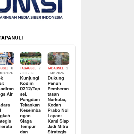
 TAPANULI
AGSEL
6
TABAGSEL
2
TABAGSEL
2
tus 2026
7 Juli 2026
0 Mei 2026
ok
Kunjungi
Dukung
al:
Kodim
Penuh
adiran
0212/Tap
Pemberan
gs Air
sel,
tasan
Pangdam
Narkoba,
dara
Tekankan
Kedan
N
Keseimba
Prabo Nol
ngkah
ngan
Lapan:
ategis
Siaga
Kami Siap
erata
Tempur
Jadi Mitra
dan
Strategis