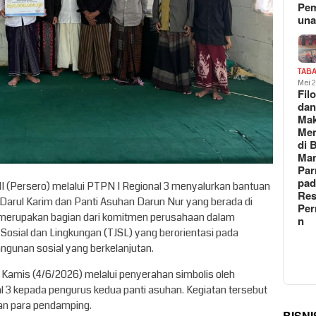
Pe
un
TAB
Mei 
Fil
da
Ma
Me
di 
Man
Pa
pad
I (Persero) melalui PTPN I Regional 3 menyalurkan bantuan
Res
Darul Karim dan Panti Asuhan Darun Nur yang berada di
Per
i merupakan bagian dari komitmen perusahaan dalam
n
osial dan Lingkungan (TJSL) yang berorientasi pada
unan sosial yang berkelanjutan.
Kamis (4/6/2026) melalui penyerahan simbolis oleh
 3 kepada pengurus kedua panti asuhan. Kegiatan tersebut
dan para pendamping.