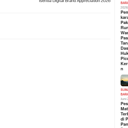
Isentia Digital Brand Appreciation 2026
BAR
202
Pe
kar
Pak
Ru
War
Pa
Tan
Das
Hu
Pic
Ker
n
SUM
BAR
Juni
Pe
Mat
Te
di 
Pa