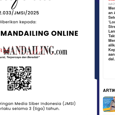
Juli 
Mem
an 
Set
‘Lo
Str
La
Tak
Me
ali
Kep
aan
da
ARTI