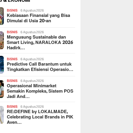
S & EKONOMI
BISNIS
6 Agustus 2026
Kebiasaan Finansial yang Bisa
Dimulai di Usia 20-an
BISNIS
6 Agustus 2026
Mengusung Sustainable dan
Smart Living, NARALOKA 2026
Hadirk…
BISNIS
6 Agustus 2026
Predictive Call Barantum untuk
Tingkatkan Efisiensi Operasio…
BISNIS
6 Agustus 2026
Operasional Minimarket
Semakin Kompleks, Sistem POS
Jadi And…
BISNIS
6 Agustus 2026
RE:DEFINE by LOKALMADE,
Celebrating Local Brands in PIK
Aven…