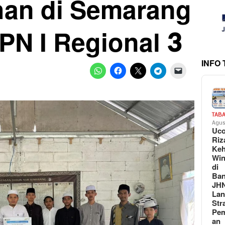
han di Semarang
PN I Regional 3
INFO
TAB
Agus
Uc
Riz
Keh
Win
di
Ban
JH
La
Str
Pem
an