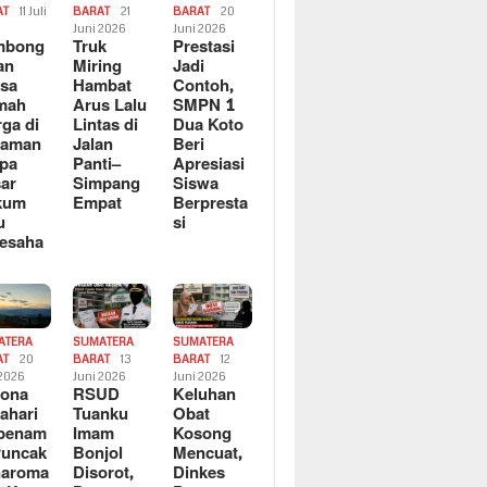
AT
11 Juli
BARAT
21
BARAT
20
6
Juni 2026
Juni 2026
mbong
Truk
Prestasi
an
Miring
Jadi
sa
Hambat
Contoh,
mah
Arus Lalu
SMPN 1
ga di
Lintas di
Dua Koto
saman
Jalan
Beri
pa
Panti–
Apresiasi
ar
Simpang
Siswa
kum
Empat
Berpresta
u
si
esaha
ATERA
SUMATERA
SUMATERA
AT
20
BARAT
13
BARAT
12
 2026
Juni 2026
Juni 2026
sona
RSUD
Keluhan
ahari
Tuanku
Obat
rbenam
Imam
Kosong
Puncak
Bonjol
Mencuat,
naroma
Disorot,
Dinkes