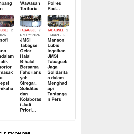
mbang
Wawasan
Polres
an
Teritorial
Pad…
AGSEL
2
TABAGSEL
2
TABAGSEL
2
2026
6 Maret 2026
6 Maret 2026
osofi
JMSI
Manaon
n
Tabagsel
Lubis
kna
Gelar
Ingatkan
ndalam
Halal
JMSI
Balik
Bihalal
Tabagsel:
ortor
Bersama
Jaga
rmasak
Fahdrians
Solidarita
a
yah
s dalam
epsi
Siregar,
Menghad
nikaha
Soliditas
api
dan
Tantanga
Kolaboras
n Pers
i Jadi
Priori…