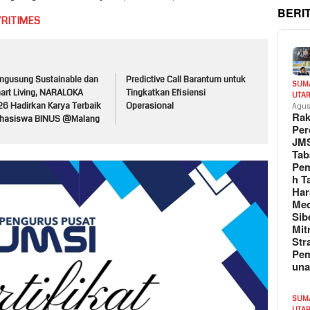
BERI
VRITIMES
ngusung Sustainable dan
Predictive Call Barantum untuk
SUM
art Living, NARALOKA
Tingkatkan Efisiensi
UTA
26 Hadirkan Karya Terbaik
Operasional
Agus
Rak
hasiswa BINUS @Malang
Per
JM
Tab
Pem
h T
Har
Med
Sib
Mit
Str
Pe
un
SUM
UTA