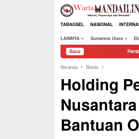
Loncat
ke
konten
TABAGSEL
NASIONAL
INTERNA
LAINNYA
Sumatera Utara
E
Baca:
Pembongkaran Paksa Ruma
Beranda
Bisnis
Holding P
Nusantara
Bantuan O