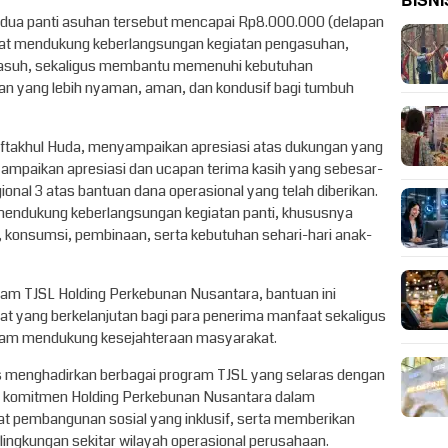
BISNI
kedua panti asuhan tersebut mencapai Rp8.000.000 (delapan
dapat mendukung keberlangsungan kegiatan pengasuhan,
 asuh, sekaligus membantu memenuhi kebutuhan
ngan yang lebih nyaman, aman, dan kondusif bagi tumbuh
iftakhul Huda, menyampaikan apresiasi atas dukungan yang
yampaikan apresiasi dan ucapan terima kasih yang sebesar-
nal 3 atas bantuan dana operasional yang telah diberikan.
mendukung keberlangsungan kegiatan panti, khususnya
 konsumsi, pembinaan, serta kebutuhan sehari-hari anak-
ram TJSL Holding Perkebunan Nusantara, bantuan ini
yang berkelanjutan bagi para penerima manfaat sekaligus
lam mendukung kesejahteraan masyarakat.
us menghadirkan berbagai program TJSL yang selaras dengan
n komitmen Holding Perkebunan Nusantara dalam
t pembangunan sosial yang inklusif, serta memberikan
 lingkungan sekitar wilayah operasional perusahaan.