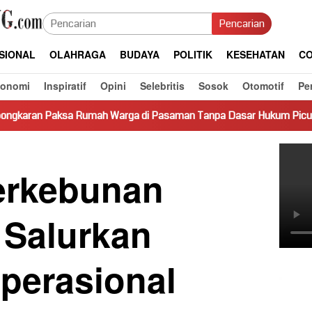
Pencarian
SIONAL
OLAHRAGA
BUDAYA
POLITIK
KESEHATAN
CO
konomi
Inspiratif
Opini
Selebritis
Sosok
Otomotif
Pe
h Warga di Pasaman Tanpa Dasar Hukum Picu Keresahan
T
erkebunan
 Salurkan
perasional