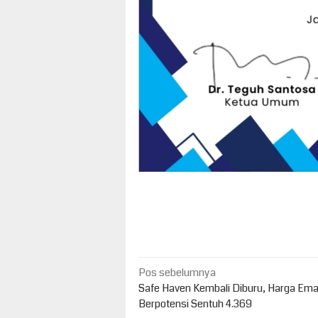
Navigasi
Pos sebelumnya
pos
Safe Haven Kembali Diburu, Harga Em
Berpotensi Sentuh 4.369