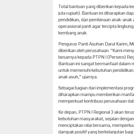
Total bantuan yang diberikan kepada 
juta rupiah). Bantuan ini diharapkan 
pendidikan, dan pembinaan anak-anak
operasional panti agar tercipta lingku
kembang anak.
Pengurus Panti Asuhan Darul Karim, M
diberikan oleh perusahaan. “Kami men
besarnya kepada PTPN I (Persero) Regio
Bantuan ini sangat bermanfaat dalam 
untuk memenuhi kebutuhan pendidikan,
anak asuh,” ujarnya.
Sebagai bagian dari implementasi prog
diharapkan mampu memberikan manfaat 
memperkuat kontribusi perusahaan da
Ke depan, PTPN I Regional 3 akan ter
kebutuhan masyarakat, sejalan denga
menciptakan nilai bersama, memperkua
dampak positif yang berkelanjutan bagi