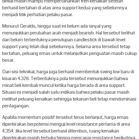
dinilai masih mampu mempertahankan tren kenaikan setelah
berhasil bertahan di atas area support kedua yang sebelumnya
menjadi titik perhatian pelaku pasar.
Menurut Geraldo, hingga saat ini belum ada sinyal yang
menunjukkan perubahan arah menjadi bearish. Hal tersebut terlihat
dari belum terbentuknya penutupan candlestick di bawah level
support yang telah diuji sebelumnya. Selama area tersebut tetap
bertahan, peluang emas untuk melanjutkan penguatan masih cukup
besar.
Dari sisi teknikal, harga juga berhasil membentuk swing low baru di
kisaran 4.328. Terbentuknya pola tersebut menunjukkan bahwa
minat beli kembali muncul ketika harga berada di area support.
Situasi ini menjadi salah satu indikasi bahwa pelaku pasar masih
melihat peluang kenaikan sehingga tekanan beli tetap mendominasi
perdagangan.
Apabila momentum positif tersebut terus berlanjut, harga emas
diperkirakan berpotensi menguji level resistance pertama di area
4.354. Jika level tersebut berhasil ditembus, ruang kenaikan
diperkirakan masih terbuka hingga mencapai resistance berikutnya