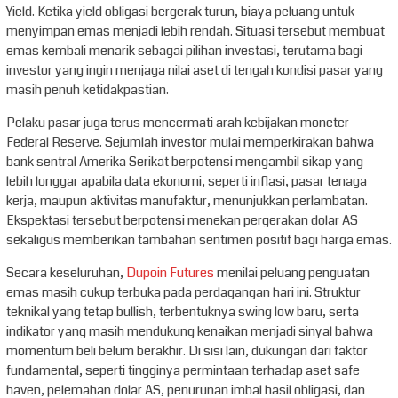
Yield. Ketika yield obligasi bergerak turun, biaya peluang untuk
menyimpan emas menjadi lebih rendah. Situasi tersebut membuat
emas kembali menarik sebagai pilihan investasi, terutama bagi
investor yang ingin menjaga nilai aset di tengah kondisi pasar yang
masih penuh ketidakpastian.
Pelaku pasar juga terus mencermati arah kebijakan moneter
Federal Reserve. Sejumlah investor mulai memperkirakan bahwa
bank sentral Amerika Serikat berpotensi mengambil sikap yang
lebih longgar apabila data ekonomi, seperti inflasi, pasar tenaga
kerja, maupun aktivitas manufaktur, menunjukkan perlambatan.
Ekspektasi tersebut berpotensi menekan pergerakan dolar AS
sekaligus memberikan tambahan sentimen positif bagi harga emas.
Secara keseluruhan,
Dupoin Futures
menilai peluang penguatan
emas masih cukup terbuka pada perdagangan hari ini. Struktur
teknikal yang tetap bullish, terbentuknya swing low baru, serta
indikator yang masih mendukung kenaikan menjadi sinyal bahwa
momentum beli belum berakhir. Di sisi lain, dukungan dari faktor
fundamental, seperti tingginya permintaan terhadap aset safe
haven, pelemahan dolar AS, penurunan imbal hasil obligasi, dan