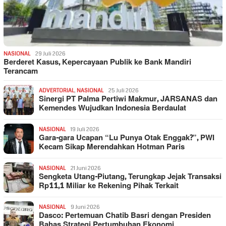
NASIONAL
29 Juli 2026
Berderet Kasus, Kepercayaan Publik ke Bank Mandiri
Terancam
ADVERTORIAL
,
NASIONAL
25 Juli 2026
Sinergi PT Palma Pertiwi Makmur, JARSANAS dan
Kemendes Wujudkan Indonesia Berdaulat
NASIONAL
19 Juli 2026
Gara-gara Ucapan “Lu Punya Otak Enggak?”, PWI
Kecam Sikap Merendahkan Hotman Paris
NASIONAL
21 Juni 2026
Sengketa Utang-Piutang, Terungkap Jejak Transaksi
Rp11,1 Miliar ke Rekening Pihak Terkait
NASIONAL
9 Juni 2026
Dasco: Pertemuan Chatib Basri dengan Presiden
Bahas Strategi Pertumbuhan Ekonomi