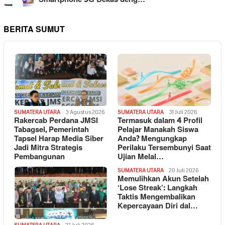
BERITA SUMUT
SUMATERA UTARA
3 Agustus 2026
SUMATERA UTARA
31 Juli 2026
Rakercab Perdana JMSI
Termasuk dalam 4 Profil
Tabagsel, Pemerintah
Pelajar Manakah Siswa
Tapsel Harap Media Siber
Anda? Mengungkap
Jadi Mitra Strategis
Perilaku Tersembunyi Saat
Pembangunan
Ujian Melal…
SUMATERA UTARA
20 Juli 2026
Memulihkan Akun Setelah
‘Lose Streak’: Langkah
Taktis Mengembalikan
Kepercayaan Diri dal…