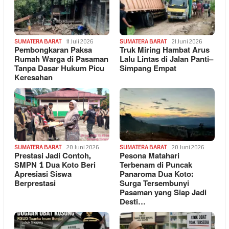
SUMATERA BARAT
11 Juli 2026
SUMATERA BARAT
21 Juni 2026
Pembongkaran Paksa
Truk Miring Hambat Arus
Rumah Warga di Pasaman
Lalu Lintas di Jalan Panti–
Tanpa Dasar Hukum Picu
Simpang Empat
Keresahan
SUMATERA BARAT
20 Juni 2026
SUMATERA BARAT
20 Juni 2026
Prestasi Jadi Contoh,
Pesona Matahari
SMPN 1 Dua Koto Beri
Terbenam di Puncak
Apresiasi Siswa
Panaroma Dua Koto:
Berprestasi
Surga Tersembunyi
Pasaman yang Siap Jadi
Desti…