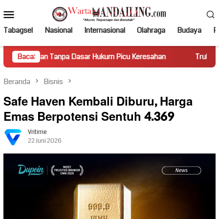
Loncat
Menu
ke
Mobile
konten
Tabagsel
Nasional
Internasional
Olahraga
Budaya
Po
Tanpa Dasar Hukum Picu Keresahan
Baca:
Truk Miring Hambat Aru
Beranda
Bisnis
Safe Haven Kembali Diburu, Harga
Emas Berpotensi Sentuh 4.369
Vritime
22 Juni 2026