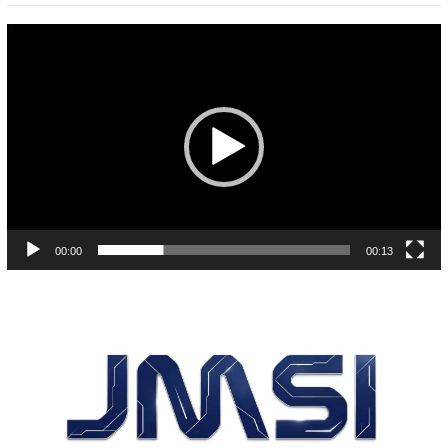
Pemutar
Video
00:00
00:13