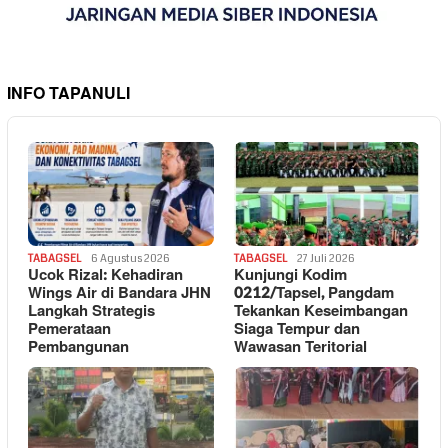
INFO TAPANULI
TABAGSEL
6 Agustus 2026
TABAGSEL
27 Juli 2026
Ucok Rizal: Kehadiran
Kunjungi Kodim
Wings Air di Bandara JHN
0212/Tapsel, Pangdam
Langkah Strategis
Tekankan Keseimbangan
Pemerataan
Siaga Tempur dan
Pembangunan
Wawasan Teritorial