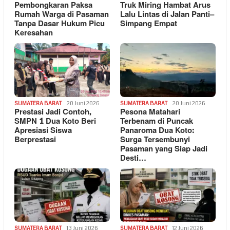
Pembongkaran Paksa
Truk Miring Hambat Arus
Rumah Warga di Pasaman
Lalu Lintas di Jalan Panti–
Tanpa Dasar Hukum Picu
Simpang Empat
Keresahan
SUMATERA BARAT
20 Juni 2026
SUMATERA BARAT
20 Juni 2026
Prestasi Jadi Contoh,
Pesona Matahari
SMPN 1 Dua Koto Beri
Terbenam di Puncak
Apresiasi Siswa
Panaroma Dua Koto:
Berprestasi
Surga Tersembunyi
Pasaman yang Siap Jadi
Desti…
SUMATERA BARAT
13 Juni 2026
SUMATERA BARAT
12 Juni 2026