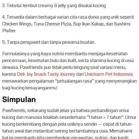
3. Tekstur lembut creamy & jelly yang disukai kucing
4. Tersedia dalam berbagai varian cita rasa dunia yang unik seperti
Chicken Wings, Tuna Cheese Pizza, Sup Ikan Kakap, dan Sashimi
Platter
5. Tanpa pengawet dan tanpa pewarna buatan.
Formulasinya yang kaya nutrisi membantu menjaga kesehatan
pencernaan, kesehatan bulu dan kulit, serta stamina kucing di usia
dewasa. Pawfriends pun tidak perlu bingung soal variasi menu,
karena
Deli-Joy Snack Tasty Journey
dari
Unicharm Pet Indonesia
menawarkan pengalaman “petualangan rasa” yang menyenangkan
bagi kucing kesayanganmu!
Simpulan
Pawfriends, sekarang sudah jelas ya bahwa perbandingan umur
kucing dan manusia tidaklah sesederhana “1 tahun = 7 tahun”. Umur
kucing berkembang dengan pola uniknya sendiri — cepat di tahun-
tahun awal dan melambat seiring bertambahnya usia. Memahami
hal ini membantu kita memberikan perawatan, nutrisi, dan kasih