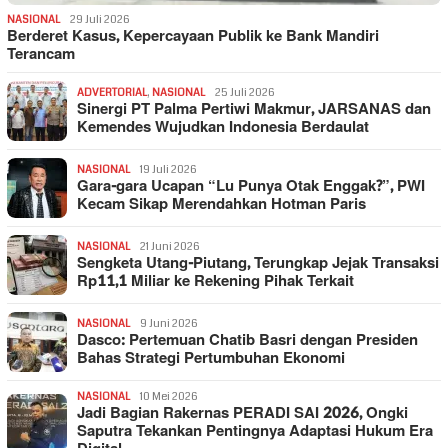
NASIONAL
29 Juli 2026
Berderet Kasus, Kepercayaan Publik ke Bank Mandiri
Terancam
ADVERTORIAL
,
NASIONAL
25 Juli 2026
Sinergi PT Palma Pertiwi Makmur, JARSANAS dan
Kemendes Wujudkan Indonesia Berdaulat
NASIONAL
19 Juli 2026
Gara-gara Ucapan “Lu Punya Otak Enggak?”, PWI
Kecam Sikap Merendahkan Hotman Paris
NASIONAL
21 Juni 2026
Sengketa Utang-Piutang, Terungkap Jejak Transaksi
Rp11,1 Miliar ke Rekening Pihak Terkait
NASIONAL
9 Juni 2026
Dasco: Pertemuan Chatib Basri dengan Presiden
Bahas Strategi Pertumbuhan Ekonomi
NASIONAL
10 Mei 2026
Jadi Bagian Rakernas PERADI SAI 2026, Ongki
Saputra Tekankan Pentingnya Adaptasi Hukum Era