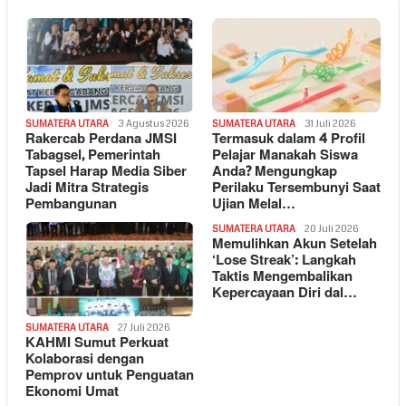
SUMATERA UTARA
3 Agustus 2026
SUMATERA UTARA
31 Juli 2026
Rakercab Perdana JMSI
Termasuk dalam 4 Profil
Tabagsel, Pemerintah
Pelajar Manakah Siswa
Tapsel Harap Media Siber
Anda? Mengungkap
Jadi Mitra Strategis
Perilaku Tersembunyi Saat
Pembangunan
Ujian Melal…
SUMATERA UTARA
20 Juli 2026
Memulihkan Akun Setelah
‘Lose Streak’: Langkah
Taktis Mengembalikan
Kepercayaan Diri dal…
SUMATERA UTARA
27 Juli 2026
KAHMI Sumut Perkuat
Kolaborasi dengan
Pemprov untuk Penguatan
Ekonomi Umat