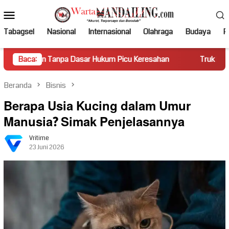
Loncat
Menu
ke
Mobile
konten
Tabagsel
Nasional
Internasional
Olahraga
Budaya
Po
a Dasar Hukum Picu Keresahan
Baca:
Truk Miring Hambat Arus Lal
Beranda
Bisnis
Berapa Usia Kucing dalam Umur
Manusia? Simak Penjelasannya
Vritime
23 Juni 2026