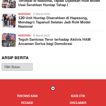
Tercepat di Nasional, Tapsel Dijadikan Role Model
Usai Serahkan Huntap Tahap I
NASIONAL
27 Maret 2026
120 Unit Huntap Diserahkan di Hapesong,
Mendagri: Tapanuli Selatan Jadi Role Model
Nasional
NASIONAL
15 Maret 2026
Teguh Santosa: Teror terhadap Aktivis HAM
Ancaman Serius bagi Demokrasi
ARSIP BERITA
Arsip
Berita
TENTANG KAMI
KODE ETIK
REDAKSI
DISCLAIMER