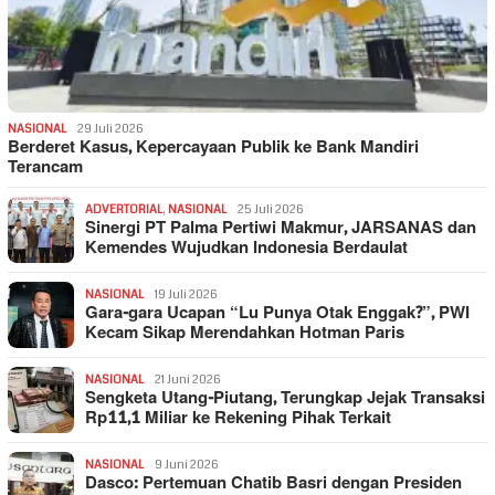
NASIONAL
29 Juli 2026
Berderet Kasus, Kepercayaan Publik ke Bank Mandiri
Terancam
ADVERTORIAL
,
NASIONAL
25 Juli 2026
Sinergi PT Palma Pertiwi Makmur, JARSANAS dan
Kemendes Wujudkan Indonesia Berdaulat
NASIONAL
19 Juli 2026
Gara-gara Ucapan “Lu Punya Otak Enggak?”, PWI
Kecam Sikap Merendahkan Hotman Paris
NASIONAL
21 Juni 2026
Sengketa Utang-Piutang, Terungkap Jejak Transaksi
Rp11,1 Miliar ke Rekening Pihak Terkait
NASIONAL
9 Juni 2026
Dasco: Pertemuan Chatib Basri dengan Presiden