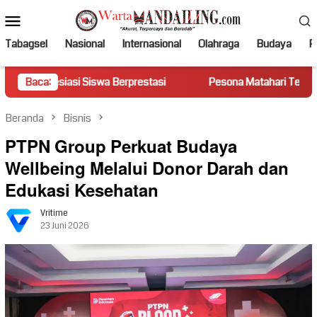
Loncat
Menu
ke
Mobile
konten
Tabagsel
Nasional
Internasional
Olahraga
Budaya
Po
asi Siswa Berprestasi
Baca:
Pesona Matahari Terbenam di Puncak 
Beranda
Bisnis
PTPN Group Perkuat Budaya
Wellbeing Melalui Donor Darah dan
Edukasi Kesehatan
Vritime
23 Juni 2026