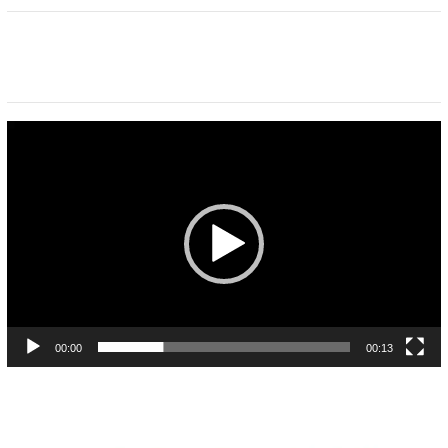
Pemutar
Video
00:00
00:13