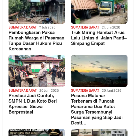
SUMATERA BARAT
11 Juli 2026
SUMATERA BARAT
21 Juni 2026
Pembongkaran Paksa
Truk Miring Hambat Arus
Rumah Warga di Pasaman
Lalu Lintas di Jalan Panti–
Tanpa Dasar Hukum Picu
Simpang Empat
Keresahan
SUMATERA BARAT
20 Juni 2026
SUMATERA BARAT
20 Juni 2026
Prestasi Jadi Contoh,
Pesona Matahari
SMPN 1 Dua Koto Beri
Terbenam di Puncak
Apresiasi Siswa
Panaroma Dua Koto:
Berprestasi
Surga Tersembunyi
Pasaman yang Siap Jadi
Desti…