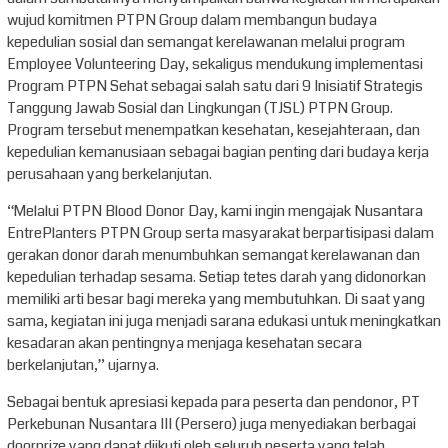
wujud komitmen PTPN Group dalam membangun budaya
kepedulian sosial dan semangat kerelawanan melalui program
Employee Volunteering Day, sekaligus mendukung implementasi
Program PTPN Sehat sebagai salah satu dari 9 Inisiatif Strategis
Tanggung Jawab Sosial dan Lingkungan (TJSL) PTPN Group.
Program tersebut menempatkan kesehatan, kesejahteraan, dan
kepedulian kemanusiaan sebagai bagian penting dari budaya kerja
perusahaan yang berkelanjutan.
“Melalui PTPN Blood Donor Day, kami ingin mengajak Nusantara
EntrePlanters PTPN Group serta masyarakat berpartisipasi dalam
gerakan donor darah menumbuhkan semangat kerelawanan dan
kepedulian terhadap sesama. Setiap tetes darah yang didonorkan
memiliki arti besar bagi mereka yang membutuhkan. Di saat yang
sama, kegiatan ini juga menjadi sarana edukasi untuk meningkatkan
kesadaran akan pentingnya menjaga kesehatan secara
berkelanjutan,” ujarnya.
Sebagai bentuk apresiasi kepada para peserta dan pendonor, PT
Perkebunan Nusantara III (Persero) juga menyediakan berbagai
doorprize yang dapat diikuti oleh seluruh peserta yang telah