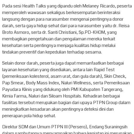
Pada sesi Health Talks yang dipandu oleh Melaney Ricardo, peserta
memperoleh wawasan sekaligus berkesempatan berinteraksi
langsung dengan para narasumber mengenai pentingnya donor
darah, serta gaya hidup sehat dari para narasumber yaitu dr. Reisa
Broto Asmoro, serta dr. Santi Christiani, Sp.PD-KHOM, yang
membagikan pengetahuan dan pengalaman mereka terkait
kesehatan serta pentingnya menjaga kualitas hidup melalui
tindakan preventif dan kepedulian terhadap sesama.
Selain donor darah, peserta juga dapat memanfaatkan berbagai
layanan kesehatan yang disediakan, antara lain Rapid Test
(pemeriksaan kolesterol, asam urat, dan gula darah), Skin Check,
Pap Smear, Body Mass Index, Naluri Wellness, serta Pemeriksaan
Payudara Klinis yang didukung oleh PMI Kabupaten Tangerang,
Kimia Farma, Naluri dan Siloam Hospitals. Kehadiran berbagai
fasilitas tersebut merupakan bagian dari upaya PTPN Group dalam
meningkatkan kesadaran akan pentingnya deteksi dini dan
penerapan pola hidup sehat.
Direktur SDM dan Umum PTPN III (Persero), Endang Suraningsih
dalam sambutannya menyampaikan bahwa kegiatan ini merupakan