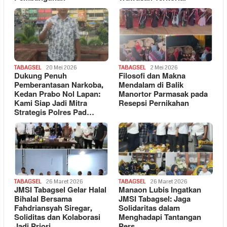
TABAGSEL
20 Mei 2026
TABAGSEL
2 Mei 2026
Dukung Penuh
Filosofi dan Makna
Pemberantasan Narkoba,
Mendalam di Balik
Kedan Prabo Nol Lapan:
Manortor Parmasak pada
Kami Siap Jadi Mitra
Resepsi Pernikahan
Strategis Polres Pad…
TABAGSEL
26 Maret 2026
TABAGSEL
26 Maret 2026
JMSI Tabagsel Gelar Halal
Manaon Lubis Ingatkan
Bihalal Bersama
JMSI Tabagsel: Jaga
Fahdriansyah Siregar,
Solidaritas dalam
Soliditas dan Kolaborasi
Menghadapi Tantangan
Jadi Priori…
Pers