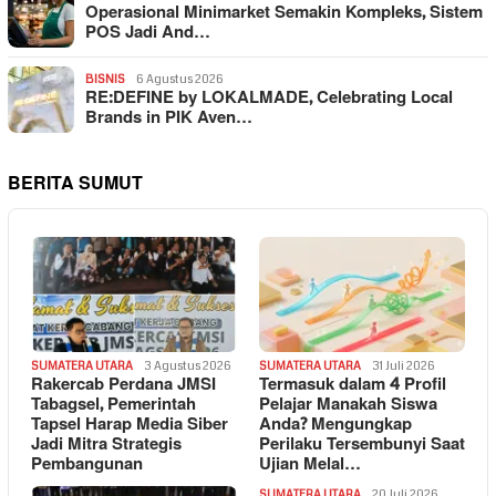
Operasional Minimarket Semakin Kompleks, Sistem
POS Jadi And…
BISNIS
6 Agustus 2026
RE:DEFINE by LOKALMADE, Celebrating Local
Brands in PIK Aven…
BERITA SUMUT
SUMATERA UTARA
3 Agustus 2026
SUMATERA UTARA
31 Juli 2026
Rakercab Perdana JMSI
Termasuk dalam 4 Profil
Tabagsel, Pemerintah
Pelajar Manakah Siswa
Tapsel Harap Media Siber
Anda? Mengungkap
Jadi Mitra Strategis
Perilaku Tersembunyi Saat
Pembangunan
Ujian Melal…
SUMATERA UTARA
20 Juli 2026