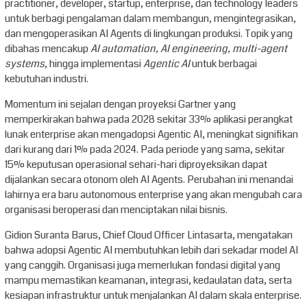
practitioner, developer, startup, enterprise, dan technology leaders
untuk berbagi pengalaman dalam membangun, mengintegrasikan,
dan mengoperasikan AI Agents di lingkungan produksi. Topik yang
dibahas mencakup
AI automation, AI engineering, multi-agent
systems
, hingga implementasi
Agentic AI
untuk berbagai
kebutuhan industri.
Momentum ini sejalan dengan proyeksi Gartner yang
memperkirakan bahwa pada 2028 sekitar 33% aplikasi perangkat
lunak enterprise akan mengadopsi Agentic AI, meningkat signifikan
dari kurang dari 1% pada 2024. Pada periode yang sama, sekitar
15% keputusan operasional sehari-hari diproyeksikan dapat
dijalankan secara otonom oleh AI Agents. Perubahan ini menandai
lahirnya era baru autonomous enterprise yang akan mengubah cara
organisasi beroperasi dan menciptakan nilai bisnis.
Gidion Suranta Barus, Chief Cloud Officer Lintasarta, mengatakan
bahwa adopsi Agentic AI membutuhkan lebih dari sekadar model AI
yang canggih. Organisasi juga memerlukan fondasi digital yang
mampu memastikan keamanan, integrasi, kedaulatan data, serta
kesiapan infrastruktur untuk menjalankan AI dalam skala enterprise.