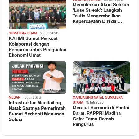
Memulihkan Akun Setelah
‘Lose Streak’: Langkah
Taktis Mengembalikan
Kepercayaan Diri dal…
SUMATERA UTARA
27 Juli 2026
KAHMI Sumut Perkuat
Kolaborasi dengan
Pemprov untuk Penguatan
Ekonomi Umat
MEDAN
18 Juli 2026
MANDAILING NATAL
,
SUMATERA
Infrastruktur Mandailing
UTARA
18 Juli 2026
Merajut Harmoni di Pantai
Natal: Saatnya Pemerintah
Barat, PAPPRI Madina
Sumut Berhenti Menunda
Gelar Temu Ramah
Solusi
Pengurus