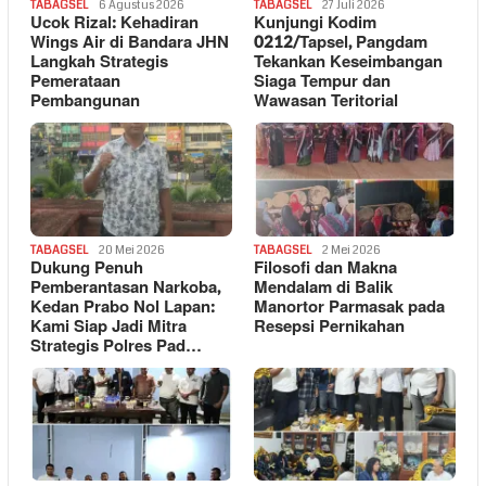
TABAGSEL
6 Agustus 2026
TABAGSEL
27 Juli 2026
Ucok Rizal: Kehadiran
Kunjungi Kodim
Wings Air di Bandara JHN
0212/Tapsel, Pangdam
Langkah Strategis
Tekankan Keseimbangan
Pemerataan
Siaga Tempur dan
Pembangunan
Wawasan Teritorial
TABAGSEL
20 Mei 2026
TABAGSEL
2 Mei 2026
Dukung Penuh
Filosofi dan Makna
Pemberantasan Narkoba,
Mendalam di Balik
Kedan Prabo Nol Lapan:
Manortor Parmasak pada
Kami Siap Jadi Mitra
Resepsi Pernikahan
Strategis Polres Pad…