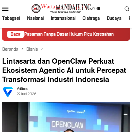
Loncat
Menu
ke
Mobile
konten
Tabagsel
Nasional
Internasional
Olahraga
Budaya
Po
saman Tanpa Dasar Hukum Picu Keresahan
Baca:
Truk Miring Ham
Beranda
Bisnis
Lintasarta dan OpenClaw Perkuat
Ekosistem Agentic AI untuk Percepat
Transformasi Industri Indonesia
Vritime
27 Juni 2026