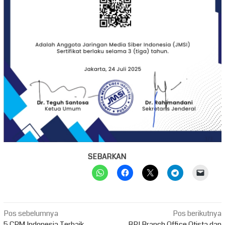
SEBARKAN
Navigasi
Pos sebelumnya
Pos berikutnya
5 CRM Indonesia Terbaik
BRI Branch Office Otista dan