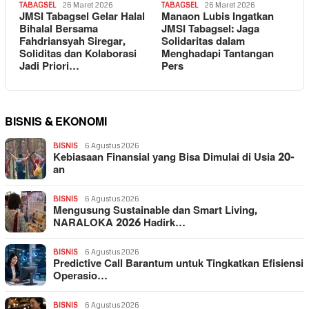
TABAGSEL
26 Maret 2026
TABAGSEL
26 Maret 2026
JMSI Tabagsel Gelar Halal
Manaon Lubis Ingatkan
Bihalal Bersama
JMSI Tabagsel: Jaga
Fahdriansyah Siregar,
Solidaritas dalam
Soliditas dan Kolaborasi
Menghadapi Tantangan
Jadi Priori…
Pers
BISNIS & EKONOMI
BISNIS
6 Agustus 2026
Kebiasaan Finansial yang Bisa Dimulai di Usia 20-
an
BISNIS
6 Agustus 2026
Mengusung Sustainable dan Smart Living,
NARALOKA 2026 Hadirk…
BISNIS
6 Agustus 2026
Predictive Call Barantum untuk Tingkatkan Efisiensi
Operasio…
BISNIS
6 Agustus 2026