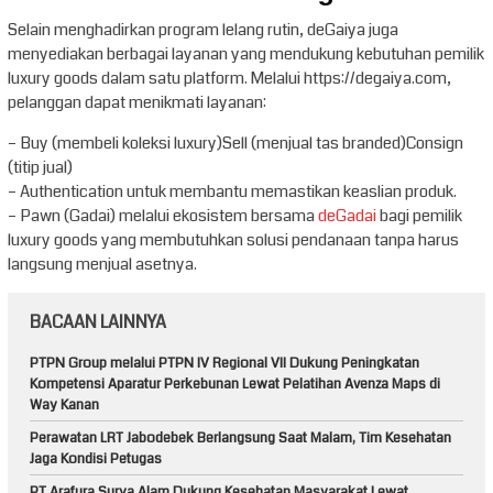
Selain menghadirkan program lelang rutin, deGaiya juga
menyediakan berbagai layanan yang mendukung kebutuhan pemilik
luxury goods dalam satu platform. Melalui https://degaiya.com,
pelanggan dapat menikmati layanan:
– Buy (membeli koleksi luxury)Sell (menjual tas branded)Consign
(titip jual)
– Authentication untuk membantu memastikan keaslian produk.
– Pawn (Gadai) melalui ekosistem bersama
deGadai
bagi pemilik
luxury goods yang membutuhkan solusi pendanaan tanpa harus
langsung menjual asetnya.
BACAAN LAINNYA
PTPN Group melalui PTPN IV Regional VII Dukung Peningkatan
Kompetensi Aparatur Perkebunan Lewat Pelatihan Avenza Maps di
Way Kanan
Perawatan LRT Jabodebek Berlangsung Saat Malam, Tim Kesehatan
Jaga Kondisi Petugas
PT Arafura Surya Alam Dukung Kesehatan Masyarakat Lewat