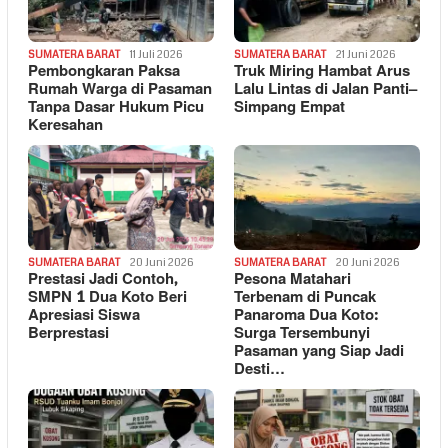
SUMATERA BARAT
11 Juli 2026
SUMATERA BARAT
21 Juni 2026
Pembongkaran Paksa
Truk Miring Hambat Arus
Rumah Warga di Pasaman
Lalu Lintas di Jalan Panti–
Tanpa Dasar Hukum Picu
Simpang Empat
Keresahan
SUMATERA BARAT
20 Juni 2026
SUMATERA BARAT
20 Juni 2026
Prestasi Jadi Contoh,
Pesona Matahari
SMPN 1 Dua Koto Beri
Terbenam di Puncak
Apresiasi Siswa
Panaroma Dua Koto:
Berprestasi
Surga Tersembunyi
Pasaman yang Siap Jadi
Desti…