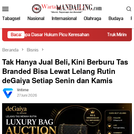
Loncat
Menu
ke
Mobile
konten
Tabagsel
Nasional
Internasional
Olahraga
Budaya
Po
Dasar Hukum Picu Keresahan
Baca:
Truk Miring Hambat Arus Lalu 
Beranda
Bisnis
Tak Hanya Jual Beli, Kini Berburu Tas
Branded Bisa Lewat Lelang Rutin
deGaiya Setiap Senin dan Kamis
Vritime
27 Juni 2026