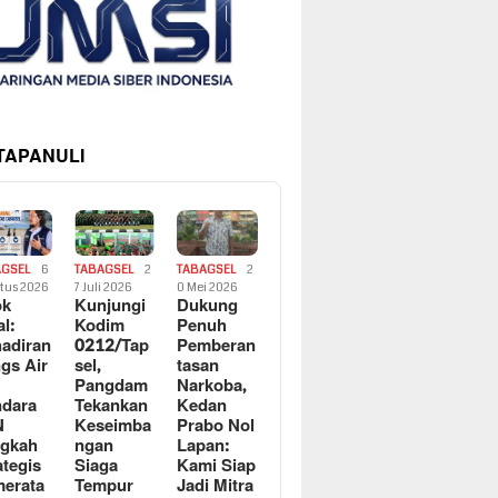
 TAPANULI
AGSEL
6
TABAGSEL
2
TABAGSEL
2
tus 2026
7 Juli 2026
0 Mei 2026
ok
Kunjungi
Dukung
al:
Kodim
Penuh
adiran
0212/Tap
Pemberan
gs Air
sel,
tasan
Pangdam
Narkoba,
dara
Tekankan
Kedan
N
Keseimba
Prabo Nol
ngkah
ngan
Lapan:
ategis
Siaga
Kami Siap
erata
Tempur
Jadi Mitra