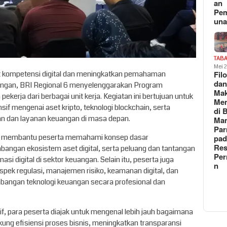
an
Pe
un
TAB
Mei 
t kompetensi digital dan meningkatkan pemahaman
Fil
da
angan, BRI Regional 6 menyelenggarakan Program
Ma
pekerja dari berbagai unit kerja. Kegiatan ini bertujuan untuk
Me
 mengenai aset kripto, teknologi blockchain, serta
di 
kan dan layanan keuangan di masa depan.
Man
Pa
tuk membantu peserta memahami konsep dasar
pad
Res
bangan ekosistem aset digital, serta peluang dan tantangan
Per
si digital di sektor keuangan. Selain itu, peserta juga
n
k regulasi, manajemen risiko, keamanan digital, dan
mbangan teknologi keuangan secara profesional dan
if, para peserta diajak untuk mengenal lebih jauh bagaimana
ung efisiensi proses bisnis, meningkatkan transparansi