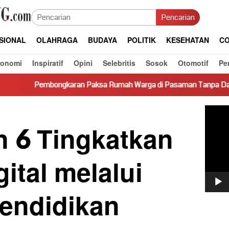
Pencarian
SIONAL
OLAHRAGA
BUDAYA
POLITIK
KESEHATAN
CO
konomi
Inspiratif
Opini
Selebritis
Sosok
Otomotif
Pe
ran Paksa Rumah Warga di Pasaman Tanpa Dasar Hukum Picu Ker
Pemut
Video
n 6 Tingkatkan
gital melalui
endidikan