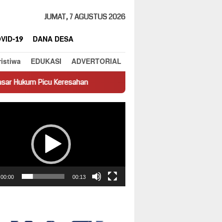
JUMAT, 7 AGUSTUS 2026
VID-19
DANA DESA
ristiwa
EDUKASI
ADVERTORIAL
esahan
Truk Miring Hambat Arus Lalu Lintas di Jalan Panti–
ar
00:00
00:13