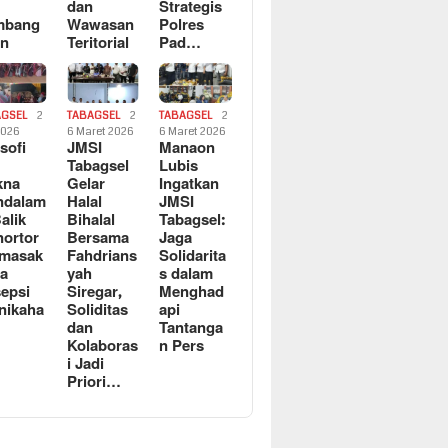
dan
Strategis
mbang
Wawasan
Polres
an
Teritorial
Pad…
AGSEL
2
TABAGSEL
2
TABAGSEL
2
2026
6 Maret 2026
6 Maret 2026
osofi
JMSI
Manaon
n
Tabagsel
Lubis
kna
Gelar
Ingatkan
ndalam
Halal
JMSI
Balik
Bihalal
Tabagsel:
ortor
Bersama
Jaga
rmasak
Fahdrians
Solidarita
a
yah
s dalam
epsi
Siregar,
Menghad
nikaha
Soliditas
api
dan
Tantanga
Kolaboras
n Pers
i Jadi
Priori…