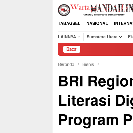
Loncat
ke
konten
TABAGSEL
NASIONAL
INTERNA
LAINNYA
Sumatera Utara
E
Baca:
Pembongka
Beranda
Bisnis
BRI Regio
Literasi Di
Program P