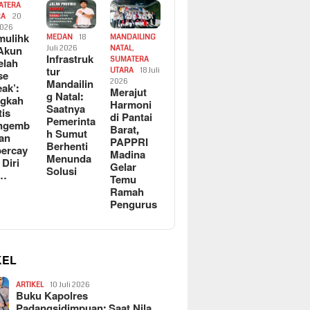
ATERA
RA
20
2026
ulihk
MEDAN
18
MANDAILING
Akun
Juli 2026
NATAL
,
Infrastruk
SUMATERA
elah
tur
UTARA
18 Juli
se
Mandailin
2026
eak’:
Merajut
g Natal:
ngkah
Harmoni
Saatnya
tis
di Pantai
Pemerinta
ngemb
Barat,
h Sumut
kan
PAPPRI
Berhenti
ercay
Madina
Menunda
 Diri
Gelar
Solusi
l…
Temu
Ramah
Pengurus
KEL
ARTIKEL
10 Juli 2026
Buku Kapolres
Padangsidimpuan: Saat Nila…