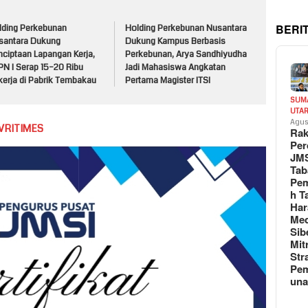
BERI
lding Perkebunan
Holding Perkebunan Nusantara
santara Dukung
Dukung Kampus Berbasis
nciptaan Lapangan Kerja,
Perkebunan, Arya Sandhiyudha
PN I Serap 15–20 Ribu
Jadi Mahasiswa Angkatan
kerja di Pabrik Tembakau
Pertama Magister ITSI
SUM
UTA
Agus
VRITIMES
Rak
Per
JM
Tab
Pem
h T
Har
Med
Sib
Mit
Str
Pe
un