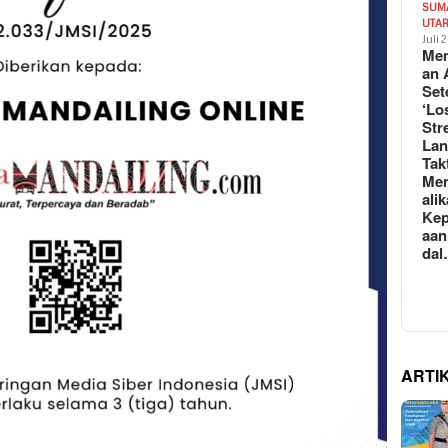
SUM
UTA
Juli 
Mem
an 
Set
‘Lo
Str
La
Tak
Me
ali
Kep
aan
da
ARTI