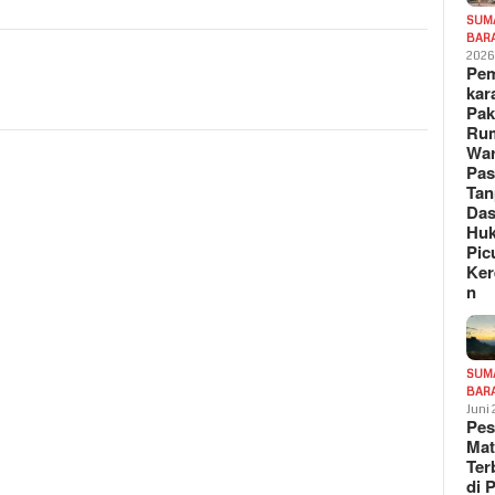
SUM
BAR
202
Pe
kar
Pak
Ru
War
Pa
Tan
Das
Hu
Pic
Ker
n
SUM
BAR
Juni
Pe
Mat
Te
di 