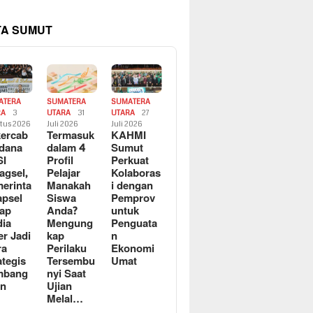
TA SUMUT
ATERA
SUMATERA
SUMATERA
RA
3
UTARA
31
UTARA
27
tus 2026
Juli 2026
Juli 2026
ercab
Termasuk
KAHMI
dana
dalam 4
Sumut
SI
Profil
Perkuat
agsel,
Pelajar
Kolaboras
erinta
Manakah
i dengan
apsel
Siswa
Pemprov
ap
Anda?
untuk
ia
Mengung
Penguata
er Jadi
kap
n
ra
Perilaku
Ekonomi
ategis
Tersembu
Umat
mbang
nyi Saat
an
Ujian
Melal…