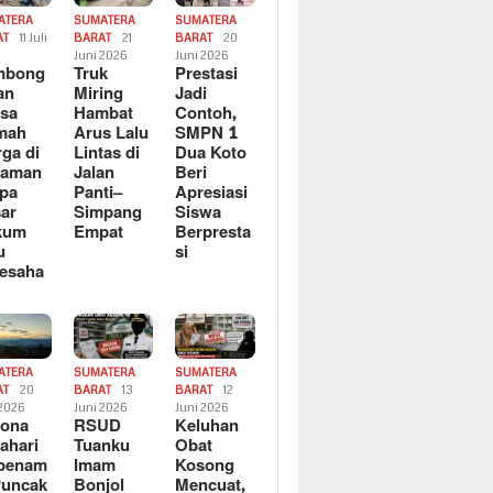
ATERA
SUMATERA
SUMATERA
AT
11 Juli
BARAT
21
BARAT
20
6
Juni 2026
Juni 2026
mbong
Truk
Prestasi
an
Miring
Jadi
sa
Hambat
Contoh,
mah
Arus Lalu
SMPN 1
ga di
Lintas di
Dua Koto
saman
Jalan
Beri
pa
Panti–
Apresiasi
ar
Simpang
Siswa
kum
Empat
Berpresta
u
si
esaha
ATERA
SUMATERA
SUMATERA
AT
20
BARAT
13
BARAT
12
 2026
Juni 2026
Juni 2026
sona
RSUD
Keluhan
ahari
Tuanku
Obat
rbenam
Imam
Kosong
Puncak
Bonjol
Mencuat,