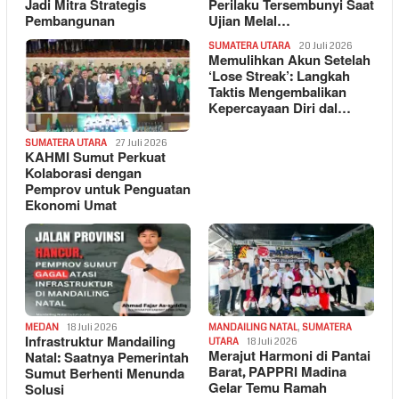
Jadi Mitra Strategis
Perilaku Tersembunyi Saat
Pembangunan
Ujian Melal…
SUMATERA UTARA
20 Juli 2026
Memulihkan Akun Setelah
‘Lose Streak’: Langkah
Taktis Mengembalikan
Kepercayaan Diri dal…
SUMATERA UTARA
27 Juli 2026
KAHMI Sumut Perkuat
Kolaborasi dengan
Pemprov untuk Penguatan
Ekonomi Umat
MEDAN
18 Juli 2026
MANDAILING NATAL
,
SUMATERA
Infrastruktur Mandailing
UTARA
18 Juli 2026
Merajut Harmoni di Pantai
Natal: Saatnya Pemerintah
Barat, PAPPRI Madina
Sumut Berhenti Menunda
Gelar Temu Ramah
Solusi