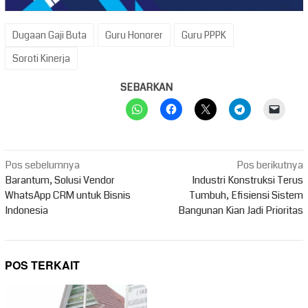
Dugaan Gaji Buta
Guru Honorer
Guru PPPK
Soroti Kinerja
SEBARKAN
Navigasi
Pos sebelumnya
Pos berikutnya
pos
Barantum, Solusi Vendor
Industri Konstruksi Terus
WhatsApp CRM untuk Bisnis
Tumbuh, Efisiensi Sistem
Indonesia
Bangunan Kian Jadi Prioritas
POS TERKAIT