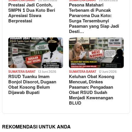
SUMATERA BARAT
20 Juni 2026
SUMATERA BARAT
20 Juni 2026
Prestasi Jadi Contoh,
Pesona Matahari
SMPN 1 Dua Koto Beri
Terbenam di Puncak
Apresiasi Siswa
Panaroma Dua Koto:
Berprestasi
Surga Tersembunyi
Pasaman yang Siap Jadi
Desti…
SUMATERA BARAT
13 Juni 2026
SUMATERA BARAT
12 Juni 2026
RSUD Tuanku Imam
Keluhan Obat Kosong
Bonjol Disorot, Dugaan
Mencuat, Dinkes
Obat Kosong Belum
Pasaman: Pengadaan
Dijawab Bupati
Obat RSUD Sudah
Menjadi Kewenangan
BLUD
REKOMENDASI UNTUK ANDA