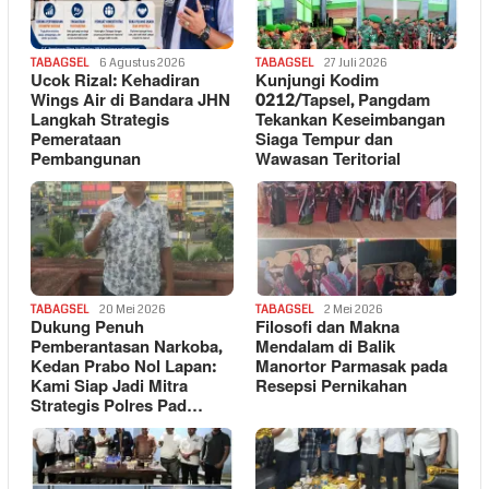
TABAGSEL
6 Agustus 2026
TABAGSEL
27 Juli 2026
Ucok Rizal: Kehadiran
Kunjungi Kodim
Wings Air di Bandara JHN
0212/Tapsel, Pangdam
Langkah Strategis
Tekankan Keseimbangan
Pemerataan
Siaga Tempur dan
Pembangunan
Wawasan Teritorial
TABAGSEL
20 Mei 2026
TABAGSEL
2 Mei 2026
Dukung Penuh
Filosofi dan Makna
Pemberantasan Narkoba,
Mendalam di Balik
Kedan Prabo Nol Lapan:
Manortor Parmasak pada
Kami Siap Jadi Mitra
Resepsi Pernikahan
Strategis Polres Pad…