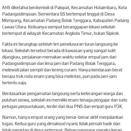
AHS diketahui berdomisili di Palopat, Kecamatan Hutaimbaru, Kota
Padangsidimpuan. Sementara SS bertempat tinggal di Desa
Mompang, Kecamatan Padang Bolak Tenggara, Kabupaten Padang
Lawas Utara. Keduanya sempat beranggapan lokasi sekolah
bertempat di wilayah Kecamatan Angkola Timur, bukan Sipirok.
Fakta ini terungkap setelah tim penelusuran turun langsung ke
lokasi. Sekolah tersebut berada di kawasan yang sangat sulit
dijangkau, perjalanan memakan waktu sekitar empat jam dari
Padangsidimpuan dan lima jam dari Padang Bolak Tenggara,
melewati jalan sempit dan lereng curam. Hanya kendaraan berat
berupa truk roda enam yang bisa melintas, pun pada jam-jam
tertentu saja.
Berdasarkan pengamatan langsung serta keterangan warga dan
puluhan siswa, sekolah ini memiliki enam tenaga pengajar dan satu
petugas perpustakaan, terdiri dari dua PNS dan empat guru P3K.
Namun, hanya empat orang yang benar-benar aktif menjalankan
tugas. Kedua guru yang dimaksud nyaris tidak pernah hadir dan
tidak menetap di desa setempat. Beban mengajar mereka kerap