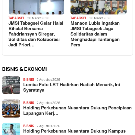
TABAGSEL
26 Maret 2026
TABAGSEL
26 Maret 2026
JMSI Tabagsel Gelar Halal
Manaon Lubis Ingatkan
Bihalal Bersama
JMSI Tabagsel: Jaga
Fahdriansyah Siregar,
Solidaritas dalam
Soliditas dan Kolaborasi
Menghadapi Tantangan
Jadi Priori…
Pers
BISNIS & EKONOMI
BISNIS
7 Agustus 2026
Lomba Foto LRT Hadirkan Hadiah Menarik, Ini
Syaratnya
BISNIS
7 Agustus 2026
Holding Perkebunan Nusantara Dukung Penciptaan
Lapangan Kerj…
BISNIS
7 Agustus 2026
Holding Perkebunan Nusantara Dukung Kampus