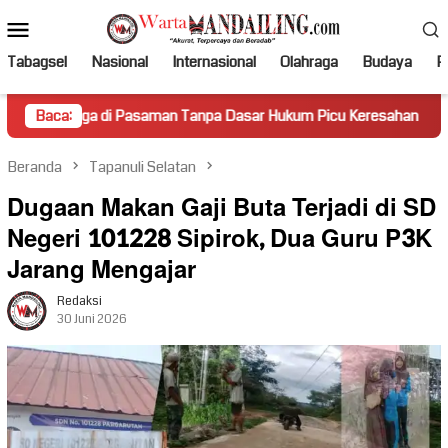
Loncat
Menu
ke
Mobile
konten
Tabagsel
Nasional
Internasional
Olahraga
Budaya
Po
 Pasaman Tanpa Dasar Hukum Picu Keresahan
Baca:
Truk Miring
Beranda
Tapanuli Selatan
Dugaan Makan Gaji Buta Terjadi di SD
Negeri 101228 Sipirok, Dua Guru P3K
Jarang Mengajar
Redaksi
30 Juni 2026