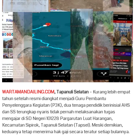
WARTAMANDAILING.COM
, Tapanuli Selatan
– Kurang lebih empat
tahun setelah resmi diangkat menjadi Guru Pembantu
Penyelenggara Kegiatan (P3K), dua tenaga pendidik berinisial AHS
dan SS terungkap nyaris tidak pernah melaksanakan tugas
mengajar di SD Negeri 101228 Pargarutan Luat Harangan,
Kecamatan Sipirok, Tapanuli Selatan (Tapsel). Meski demikian,
keduanya tetap menerima hak gaji secara teratur setiap bulannya.