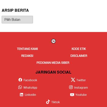
ARSIP BERITA
Arsip
Berita
TENTANG KAMI
KODE ETIK
REDAKSI
DISCLAIMER
PEDOMAN MEDIA SIBER
JARINGAN SOCIAL
Facebook
Twitter
WhatsApp
Instagram
Linkedin
Youtube
Tiktok