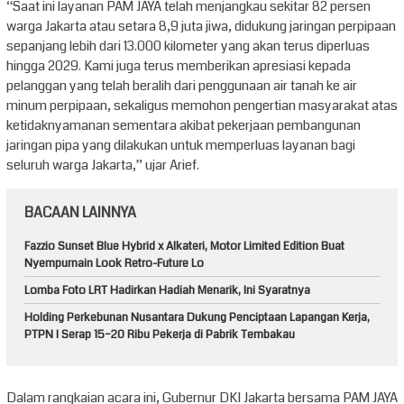
“Saat ini layanan PAM JAYA telah menjangkau sekitar 82 persen
warga Jakarta atau setara 8,9 juta jiwa, didukung jaringan perpipaan
sepanjang lebih dari 13.000 kilometer yang akan terus diperluas
hingga 2029. Kami juga terus memberikan apresiasi kepada
pelanggan yang telah beralih dari penggunaan air tanah ke air
minum perpipaan, sekaligus memohon pengertian masyarakat atas
ketidaknyamanan sementara akibat pekerjaan pembangunan
jaringan pipa yang dilakukan untuk memperluas layanan bagi
seluruh warga Jakarta,” ujar Arief.
BACAAN LAINNYA
Fazzio Sunset Blue Hybrid x Alkateri, Motor Limited Edition Buat
Nyempurnain Look Retro-Future Lo
Lomba Foto LRT Hadirkan Hadiah Menarik, Ini Syaratnya
Holding Perkebunan Nusantara Dukung Penciptaan Lapangan Kerja,
PTPN I Serap 15–20 Ribu Pekerja di Pabrik Tembakau
Dalam rangkaian acara ini, Gubernur DKI Jakarta bersama PAM JAYA