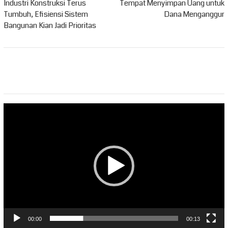
pos
Industri Konstruksi Terus
Tempat Menyimpan Uang untuk
Tumbuh, Efisiensi Sistem
Dana Menganggur
Bangunan Kian Jadi Prioritas
Pemutar
Video
00:00
00:13