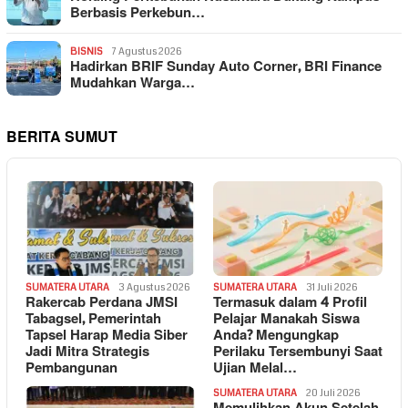
Berbasis Perkebun…
BISNIS
7 Agustus 2026
Hadirkan BRIF Sunday Auto Corner, BRI Finance
Mudahkan Warga…
BERITA SUMUT
SUMATERA UTARA
3 Agustus 2026
SUMATERA UTARA
31 Juli 2026
Rakercab Perdana JMSI
Termasuk dalam 4 Profil
Tabagsel, Pemerintah
Pelajar Manakah Siswa
Tapsel Harap Media Siber
Anda? Mengungkap
Jadi Mitra Strategis
Perilaku Tersembunyi Saat
Pembangunan
Ujian Melal…
SUMATERA UTARA
20 Juli 2026