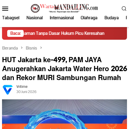
Loncat
Menu
ke
Mobile
konten
Tabagsel
Nasional
Internasional
Olahraga
Budaya
Po
an Tanpa Dasar Hukum Picu Keresahan
Baca:
Truk Miring Hambat 
Beranda
Bisnis
HUT Jakarta ke-499, PAM JAYA
Anugerahkan Jakarta Water Hero 2026
dan Rekor MURI Sambungan Rumah
Vritime
30 Juni 2026