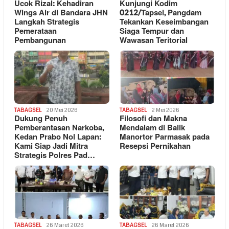
Ucok Rizal: Kehadiran
Kunjungi Kodim
Wings Air di Bandara JHN
0212/Tapsel, Pangdam
Langkah Strategis
Tekankan Keseimbangan
Pemerataan
Siaga Tempur dan
Pembangunan
Wawasan Teritorial
TABAGSEL
20 Mei 2026
TABAGSEL
2 Mei 2026
Dukung Penuh
Filosofi dan Makna
Pemberantasan Narkoba,
Mendalam di Balik
Kedan Prabo Nol Lapan:
Manortor Parmasak pada
Kami Siap Jadi Mitra
Resepsi Pernikahan
Strategis Polres Pad…
TABAGSEL
26 Maret 2026
TABAGSEL
26 Maret 2026