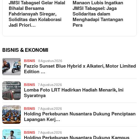
JMSI Tabagsel Gelar Halal
Manaon Lubis Ingatkan
Bihalal Bersama
JMSI Tabagsel: Jaga
Fahdriansyah Siregar,
Solidaritas dalam
Soliditas dan Kolaborasi
Menghadapi Tantangan
Jadi Priori…
Pers
BISNIS & EKONOMI
BISNIS
8 Agustus 2026
Fazzio Sunset Blue Hybrid x Alkateri, Motor Limited
Edition …
BISNIS
7 Agustus 2026
Lomba Foto LRT Hadirkan Hadiah Menarik, Ini
Syaratnya
BISNIS
7 Agustus 2026
Holding Perkebunan Nusantara Dukung Penciptaan
Lapangan Kerj…
BISNIS
7 Agustus 2026
Holding Perkebunan Nusantara Dukung Kampus