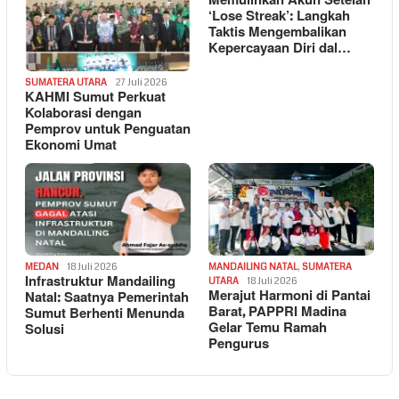
Memulihkan Akun Setelah
‘Lose Streak’: Langkah
Taktis Mengembalikan
Kepercayaan Diri dal…
SUMATERA UTARA
27 Juli 2026
KAHMI Sumut Perkuat
Kolaborasi dengan
Pemprov untuk Penguatan
Ekonomi Umat
MEDAN
18 Juli 2026
MANDAILING NATAL
,
SUMATERA
Infrastruktur Mandailing
UTARA
18 Juli 2026
Merajut Harmoni di Pantai
Natal: Saatnya Pemerintah
Barat, PAPPRI Madina
Sumut Berhenti Menunda
Gelar Temu Ramah
Solusi
Pengurus