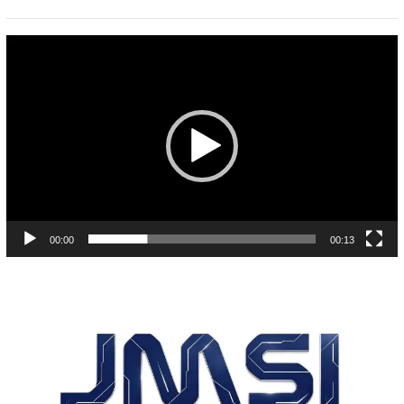
Pemutar
Video
00:00
00:13