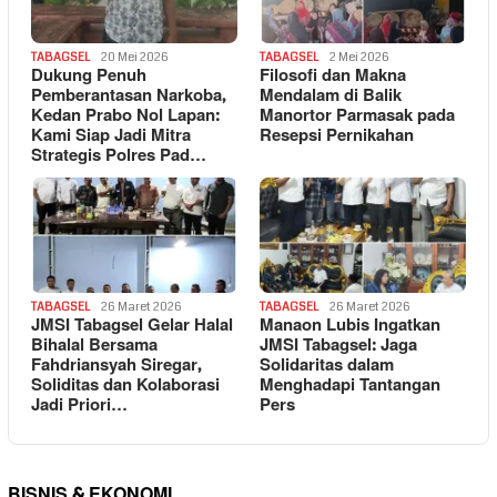
TABAGSEL
20 Mei 2026
TABAGSEL
2 Mei 2026
Dukung Penuh
Filosofi dan Makna
Pemberantasan Narkoba,
Mendalam di Balik
Kedan Prabo Nol Lapan:
Manortor Parmasak pada
Kami Siap Jadi Mitra
Resepsi Pernikahan
Strategis Polres Pad…
TABAGSEL
26 Maret 2026
TABAGSEL
26 Maret 2026
JMSI Tabagsel Gelar Halal
Manaon Lubis Ingatkan
Bihalal Bersama
JMSI Tabagsel: Jaga
Fahdriansyah Siregar,
Solidaritas dalam
Soliditas dan Kolaborasi
Menghadapi Tantangan
Jadi Priori…
Pers
BISNIS & EKONOMI