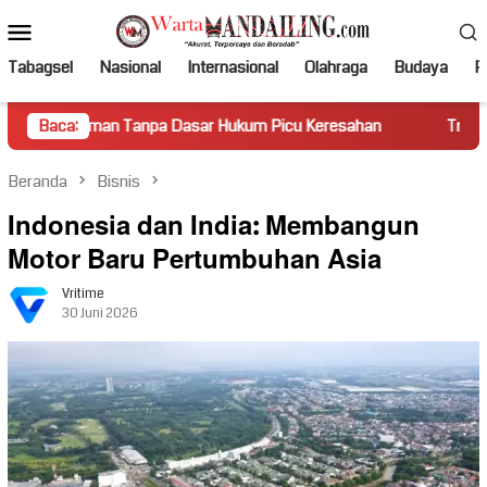
Loncat
Menu
ke
Mobile
konten
Tabagsel
Nasional
Internasional
Olahraga
Budaya
Po
Tanpa Dasar Hukum Picu Keresahan
Baca:
Truk Miring Hambat Aru
Beranda
Bisnis
Indonesia dan India: Membangun
Motor Baru Pertumbuhan Asia
Vritime
30 Juni 2026