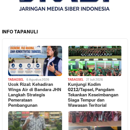
INFO TAPANULI
TABAGSEL
6 Agustus 2026
TABAGSEL
27 Juli 2026
Ucok Rizal: Kehadiran
Kunjungi Kodim
Wings Air di Bandara JHN
0212/Tapsel, Pangdam
Langkah Strategis
Tekankan Keseimbangan
Pemerataan
Siaga Tempur dan
Pembangunan
Wawasan Teritorial