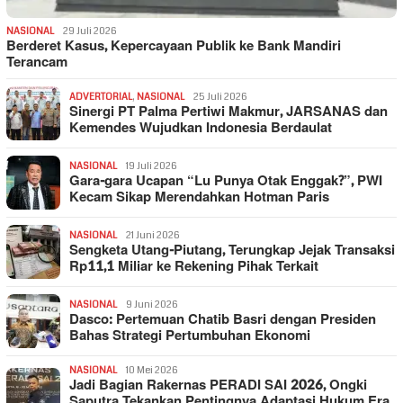
NASIONAL
29 Juli 2026
Berderet Kasus, Kepercayaan Publik ke Bank Mandiri
Terancam
ADVERTORIAL
,
NASIONAL
25 Juli 2026
Sinergi PT Palma Pertiwi Makmur, JARSANAS dan
Kemendes Wujudkan Indonesia Berdaulat
NASIONAL
19 Juli 2026
Gara-gara Ucapan “Lu Punya Otak Enggak?”, PWI
Kecam Sikap Merendahkan Hotman Paris
NASIONAL
21 Juni 2026
Sengketa Utang-Piutang, Terungkap Jejak Transaksi
Rp11,1 Miliar ke Rekening Pihak Terkait
NASIONAL
9 Juni 2026
Dasco: Pertemuan Chatib Basri dengan Presiden
Bahas Strategi Pertumbuhan Ekonomi
NASIONAL
10 Mei 2026
Jadi Bagian Rakernas PERADI SAI 2026, Ongki
Saputra Tekankan Pentingnya Adaptasi Hukum Era