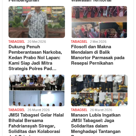
Pembangunan
Wawasan Teritorial
TABAGSEL
20 Mei 2026
TABAGSEL
2 Mei 2026
Dukung Penuh
Filosofi dan Makna
Pemberantasan Narkoba,
Mendalam di Balik
Kedan Prabo Nol Lapan:
Manortor Parmasak pada
Kami Siap Jadi Mitra
Resepsi Pernikahan
Strategis Polres Pad…
TABAGSEL
26 Maret 2026
TABAGSEL
26 Maret 2026
JMSI Tabagsel Gelar Halal
Manaon Lubis Ingatkan
Bihalal Bersama
JMSI Tabagsel: Jaga
Fahdriansyah Siregar,
Solidaritas dalam
Soliditas dan Kolaborasi
Menghadapi Tantangan