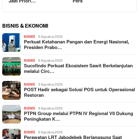
Jadi Priori…
Pers
BISNIS & EKONOMI
BISNIS
9 Agustus 2026
Perkuat Ketahanan Pangan dan Energi Nasional,
Presiden Prabo…
BISNIS
9 Agustus 2026
Sucofindo Perkuat Ekosistem Sawit Berkelanjutan
melalui Circ…
BISNIS
9 Agustus 2026
POST Hadir sebagai Solusi POS untuk Operasional
Restoran
BISNIS
9 Agustus 2026
PTPN Group melalui PTPN IV Regional VII Dukung
Peningkatan K…
BISNIS
9 Agustus 2026
Perawatan LRT Jabodebek Berlangsung Saat