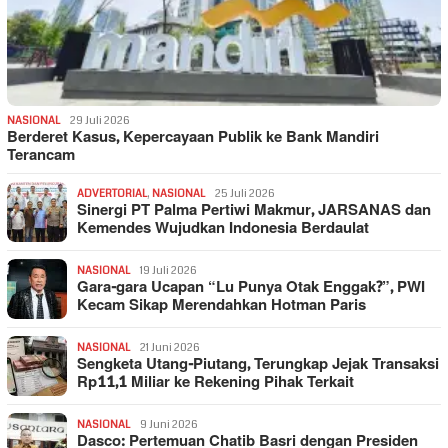
NASIONAL
29 Juli 2026
Berderet Kasus, Kepercayaan Publik ke Bank Mandiri
Terancam
ADVERTORIAL
,
NASIONAL
25 Juli 2026
Sinergi PT Palma Pertiwi Makmur, JARSANAS dan
Kemendes Wujudkan Indonesia Berdaulat
NASIONAL
19 Juli 2026
Gara-gara Ucapan “Lu Punya Otak Enggak?”, PWI
Kecam Sikap Merendahkan Hotman Paris
NASIONAL
21 Juni 2026
Sengketa Utang-Piutang, Terungkap Jejak Transaksi
Rp11,1 Miliar ke Rekening Pihak Terkait
NASIONAL
9 Juni 2026
Dasco: Pertemuan Chatib Basri dengan Presiden