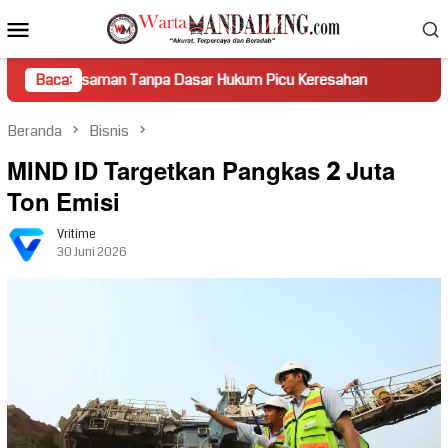
Loncat
Menu
ke
Mobile
konten
man Tanpa Dasar Hukum Picu Keresahan
Baca:
Truk Miring Hamba
Beranda
Bisnis
MIND ID Targetkan Pangkas 2 Juta
Ton Emisi
Vritime
30 Juni 2026