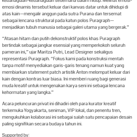
kebahagiaan-kebahagiaan sederhana dalam hidup. Melihat emosi-
emosi dinamis tersebut keluar dari kanvas datar untuk dihidupi di
atas kain—mengalir anggun pada sutra Purana dan tersemat
sebagai lencana struktural pada katun polos Puragraph—
menjadikan tubuh manusia sebagai galeri utama yang bergerak.”
“Atasan hitam dan putih dekonstruktif polos khas Puragraph
bertindak sebagai jangkar esensial yang memperkokoh seluruh
pameran ini,” ujar Maritza Putri, Lead Designer sekaligus
representasi Puragraph. “Fokus kami pada konstruksi mentah
tanpa motif menyediakan garis-garis tenang namun kuat yang
membiarkan statement patch artistik Anton melompat keluar dari
kain dengan kontras luar biasa. Ini memberi ruang bagi generasi
muda kreatif untuk mengenakan karya seni ini sebagai lencana
kehormatan yang langka.”
Acara peluncuran privat ini dihadiri oleh para kurator kreatif
terkemuka Yogyakarta, seniman, VIP lokal, dan penentu tren,
mengukuhkan kolaborasi ini sebagai salah satu pencapaian desain
paling signifikan secara budaya tahun ini.
Supported by: