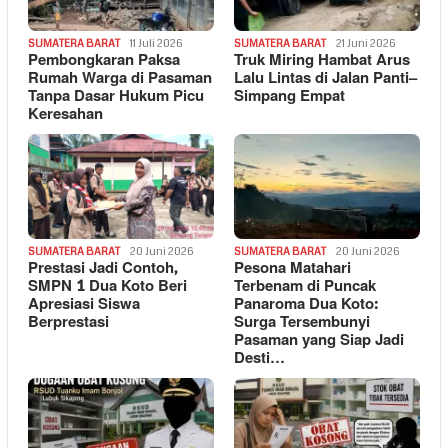
SUMATERA BARAT
11 Juli 2026
SUMATERA BARAT
21 Juni 2026
Pembongkaran Paksa
Truk Miring Hambat Arus
Rumah Warga di Pasaman
Lalu Lintas di Jalan Panti–
Tanpa Dasar Hukum Picu
Simpang Empat
Keresahan
SUMATERA BARAT
20 Juni 2026
SUMATERA BARAT
20 Juni 2026
Prestasi Jadi Contoh,
Pesona Matahari
SMPN 1 Dua Koto Beri
Terbenam di Puncak
Apresiasi Siswa
Panaroma Dua Koto:
Berprestasi
Surga Tersembunyi
Pasaman yang Siap Jadi
Desti…