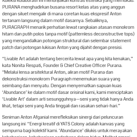
Koleksi kolaboratif ini menonjolkan kontras estetika yang memukau.
PURANA menghadirkan busana resort kelas atas yang anggun
dengan siluet mengalir di mana coretan kuas ekspresif Anton
tertanam langsung dalam motif dasarnya. Sebaliknya,
PURAGRAPH menarik perhatian lewat rangkaian atasan monokrom
hitam dan putih polos tanpa motif (patternless deconstructive tops)
yang mengandalkan potongan struktural dan selembar statement
patch dari potongan lukisan Anton yang dijahit dengan presisi.
“Livable Art adalah tentang bercerita lewat apa yang kita kenakan,”
kata Nonita Respati, Founder & Chief Creative Officer Purana.
“Melalui lensa arsitektural Anton, aliran motif Purana dan
dekonstruksi monokrom Puragraph menemukan suara yang
seimbang dan menyatu. Dengan menyematkan sapuan kuas
‘Abundance’ ke dalam motif dasar orisinal kami, kami menciptakan
‘Livable Art’ dalam arti sesungguhnya—seni yang tidak hanya Anda
lihat, tetapi seni yang Anda tinggali dan rasakan sehari-hari.”
Seniman Anton Afganial merefleksikan sinergi dari peluncuran
langsung ini: “Energi kreatif di YATS Colony adalah kanvas yang
sempurna bagi kolektif kami. ‘Abundance’ dilukis untuk merayakan