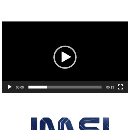
Pemutar
Video
00:00
00:13