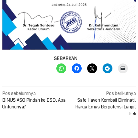
SEBARKAN
Navigasi
Pos sebelumnya
Pos berikutnya
pos
BINUS ASO Pindah ke BSD, Apa
Safe Haven Kembali Diminati,
Untungnya?
Harga Emas Berpotensi Lanjut
Reli