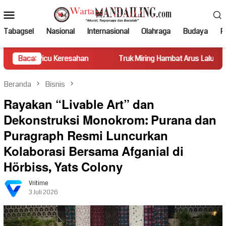
Loncat
Menu
ke
Mobile
konten
Tabagsel
Nasional
Internasional
Olahraga
Budaya
Po
 Keresahan
Baca:
Truk Miring Hambat Arus Lalu Lintas di Jalan Pa
Beranda
Bisnis
Rayakan “Livable Art” dan
Dekonstruksi Monokrom: Purana dan
Puragraph Resmi Luncurkan
Kolaborasi Bersama Afganial di
Hörbiss, Yats Colony
Vritime
3 Juli 2026