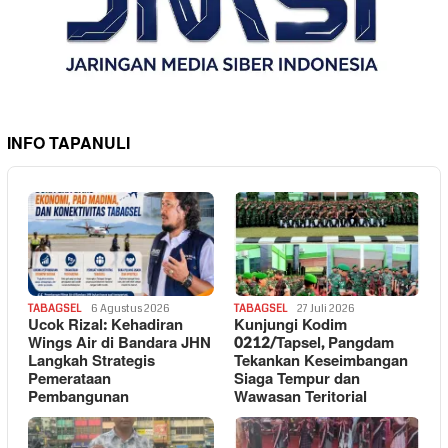
INFO TAPANULI
TABAGSEL
6 Agustus 2026
TABAGSEL
27 Juli 2026
Ucok Rizal: Kehadiran
Kunjungi Kodim
Wings Air di Bandara JHN
0212/Tapsel, Pangdam
Langkah Strategis
Tekankan Keseimbangan
Pemerataan
Siaga Tempur dan
Pembangunan
Wawasan Teritorial