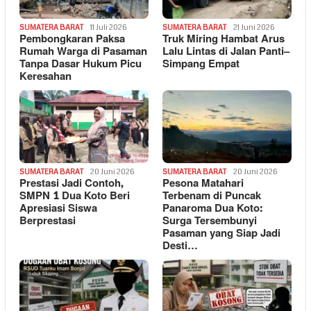
SUMATERA BARAT
11 Juli 2026
SUMATERA BARAT
21 Juni 2026
Pembongkaran Paksa
Truk Miring Hambat Arus
Rumah Warga di Pasaman
Lalu Lintas di Jalan Panti–
Tanpa Dasar Hukum Picu
Simpang Empat
Keresahan
SUMATERA BARAT
20 Juni 2026
SUMATERA BARAT
20 Juni 2026
Prestasi Jadi Contoh,
Pesona Matahari
SMPN 1 Dua Koto Beri
Terbenam di Puncak
Apresiasi Siswa
Panaroma Dua Koto:
Berprestasi
Surga Tersembunyi
Pasaman yang Siap Jadi
Desti…