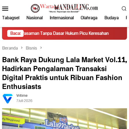
Loncat
Menu
ke
Mobile
konten
Tabagsel
Nasional
Internasional
Olahraga
Budaya
Po
aman Tanpa Dasar Hukum Picu Keresahan
Baca:
Truk Miring Hamb
Beranda
Bisnis
Bank Raya Dukung Lala Market Vol.11,
Hadirkan Pengalaman Transaksi
Digital Praktis untuk Ribuan Fashion
Enthusiasts
Vritime
7 Juli 2026