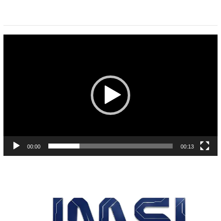
Pemutar
Video
00:00
00:13