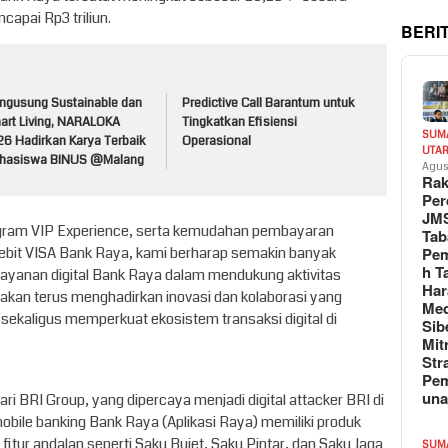
apai Rp3 triliun.
BERI
ngusung Sustainable dan
Predictive Call Barantum untuk
art Living, NARALOKA
Tingkatkan Efisiensi
SUM
26 Hadirkan Karya Terbaik
Operasional
UTA
hasiswa BINUS @Malang
Agus
Rak
Per
JM
rogram VIP Experience, serta kemudahan pembayaran
Tab
Pem
ebit VISA Bank Raya, kami berharap semakin banyak
h T
yanan digital Bank Raya dalam mendukung aktivitas
Har
 akan terus menghadirkan inovasi dan kolaborasi yang
Med
sekaligus memperkuat ekosistem transaksi digital di
Sib
Mit
Str
Pe
un
ri BRI Group, yang dipercaya menjadi digital attacker BRI di
mobile banking Bank Raya (Aplikasi Raya) memiliki produk
fitur andalan seperti Saku Bujet, Saku Pintar, dan Saku Jaga
SUM