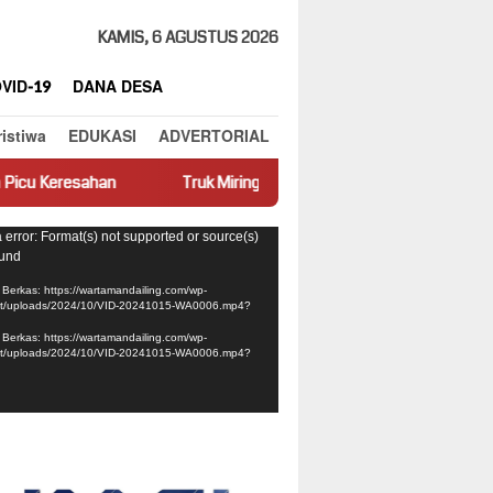
KAMIS, 6 AGUSTUS 2026
VID-19
DANA DESA
ristiwa
EDUKASI
ADVERTORIAL
Truk Miring Hambat Arus Lalu Lintas di Jalan Panti–Simpang Empa
ar
 error: Format(s) not supported or source(s)
ound
Berkas: https://wartamandailing.com/wp-
nt/uploads/2024/10/VID-20241015-WA0006.mp4?
Berkas: https://wartamandailing.com/wp-
nt/uploads/2024/10/VID-20241015-WA0006.mp4?