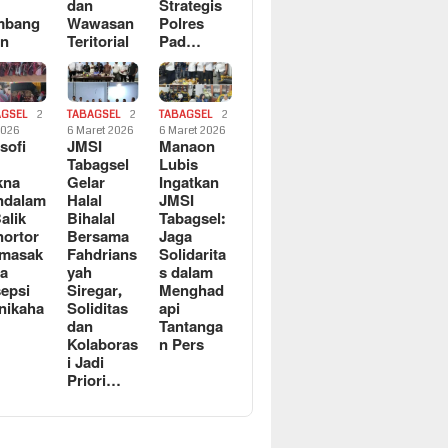
dan
Strategis
mbang
Wawasan
Polres
an
Teritorial
Pad…
AGSEL
2
TABAGSEL
2
TABAGSEL
2
2026
6 Maret 2026
6 Maret 2026
osofi
JMSI
Manaon
n
Tabagsel
Lubis
kna
Gelar
Ingatkan
ndalam
Halal
JMSI
Balik
Bihalal
Tabagsel:
ortor
Bersama
Jaga
rmasak
Fahdrians
Solidarita
a
yah
s dalam
epsi
Siregar,
Menghad
nikaha
Soliditas
api
dan
Tantanga
Kolaboras
n Pers
i Jadi
Priori…