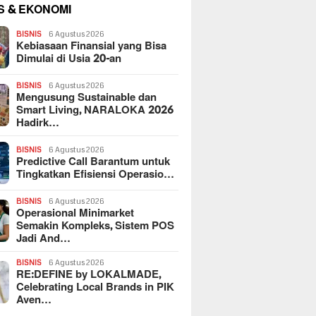
S & EKONOMI
BISNIS
6 Agustus 2026
Kebiasaan Finansial yang Bisa
Dimulai di Usia 20-an
BISNIS
6 Agustus 2026
Mengusung Sustainable dan
Smart Living, NARALOKA 2026
Hadirk…
BISNIS
6 Agustus 2026
Predictive Call Barantum untuk
Tingkatkan Efisiensi Operasio…
BISNIS
6 Agustus 2026
Operasional Minimarket
Semakin Kompleks, Sistem POS
Jadi And…
BISNIS
6 Agustus 2026
RE:DEFINE by LOKALMADE,
Celebrating Local Brands in PIK
Aven…