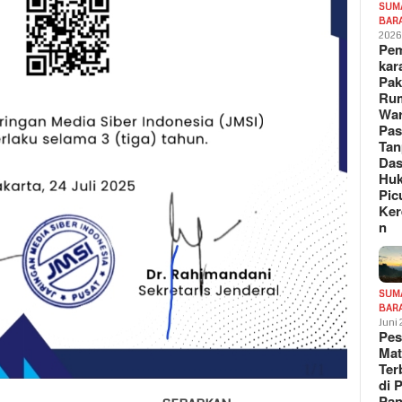
SUM
BAR
202
Pe
kar
Pak
Ru
War
Pa
Tan
Das
Hu
Pic
Ker
n
SUM
BAR
Juni
Pe
Mat
Te
di 