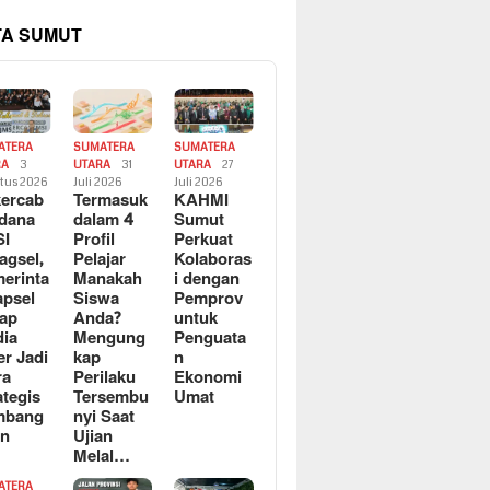
TA SUMUT
ATERA
SUMATERA
SUMATERA
RA
3
UTARA
31
UTARA
27
tus 2026
Juli 2026
Juli 2026
ercab
Termasuk
KAHMI
dana
dalam 4
Sumut
SI
Profil
Perkuat
agsel,
Pelajar
Kolaboras
erinta
Manakah
i dengan
apsel
Siswa
Pemprov
ap
Anda?
untuk
ia
Mengung
Penguata
er Jadi
kap
n
ra
Perilaku
Ekonomi
ategis
Tersembu
Umat
mbang
nyi Saat
an
Ujian
Melal…
ATERA