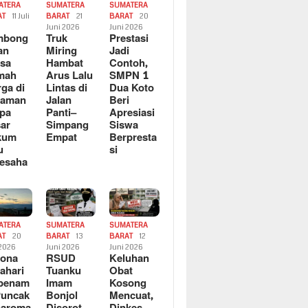
ATERA
SUMATERA
SUMATERA
AT
11 Juli
BARAT
21
BARAT
20
6
Juni 2026
Juni 2026
mbong
Truk
Prestasi
an
Miring
Jadi
sa
Hambat
Contoh,
mah
Arus Lalu
SMPN 1
ga di
Lintas di
Dua Koto
saman
Jalan
Beri
pa
Panti–
Apresiasi
ar
Simpang
Siswa
kum
Empat
Berpresta
u
si
esaha
ATERA
SUMATERA
SUMATERA
AT
20
BARAT
13
BARAT
12
 2026
Juni 2026
Juni 2026
sona
RSUD
Keluhan
ahari
Tuanku
Obat
rbenam
Imam
Kosong
Puncak
Bonjol
Mencuat,