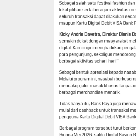
Sebagai salah satu festival fashion dan 
lokal pilihan serta beragam aktivitas 
seluruh transaksi dapat dilakukan sec
maupun Kartu Digital Debit VISA Bank 
Kicky Andrie Davetra, Direktur Bisnis 
semakin dekat dengan masyarakat melal
digital. Kami ingin menghadirkan penga
para pengunjung, sekaligus mendorong
berbagai aktivitas sehari-hari.”
Sebagai bentuk apresiasi kepada nasa
Melalui program ini, nasabah berkese
mencakup jalur masuk khusus tanpa ant
berbagai merchandise menarik.
Tidak hanya itu, Bank Raya juga men
mulai dari cashback untuk transaksi 
pengguna Kartu Digital Debit VISA Ban
Berbagai program tersebut turut berkon
Hingga Mei 2026, saldo Digital Saving