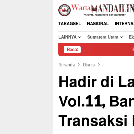
Loncat
ke
konten
TABAGSEL
NASIONAL
INTERNA
LAINNYA
Sumatera Utara
E
Baca:
Pembongkaran Paksa 
Beranda
Bisnis
Hadir di L
Vol.11, B
Transaksi 