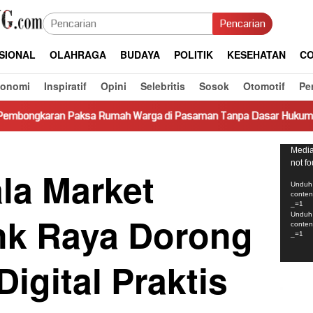
Pencarian
SIONAL
OLAHRAGA
BUDAYA
POLITIK
KESEHATAN
CO
konomi
Inspiratif
Opini
Selebritis
Sosok
Otomotif
Pe
Rumah Warga di Pasaman Tanpa Dasar Hukum Picu Keresahan
Pemut
Media
not f
Video
ala Market
Unduh 
conte
_=1
ank Raya Dorong
Unduh 
conte
_=1
Digital Praktis