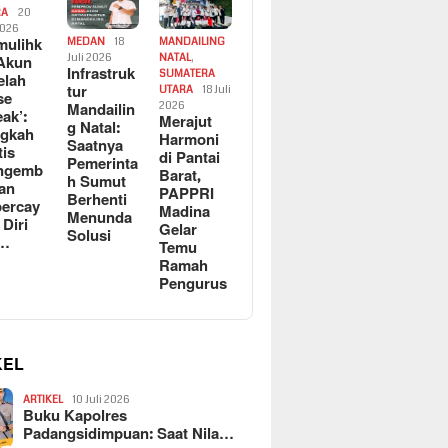
RA
20
2026
ulihk
MEDAN
18
MANDAILING
Akun
Juli 2026
NATAL
,
Infrastruk
SUMATERA
elah
tur
UTARA
18 Juli
se
Mandailin
2026
eak’:
Merajut
g Natal:
ngkah
Harmoni
Saatnya
tis
di Pantai
Pemerinta
ngemb
Barat,
h Sumut
kan
PAPPRI
Berhenti
ercay
Madina
Menunda
 Diri
Gelar
Solusi
l…
Temu
Ramah
Pengurus
KEL
ARTIKEL
10 Juli 2026
Buku Kapolres
Padangsidimpuan: Saat Nila…