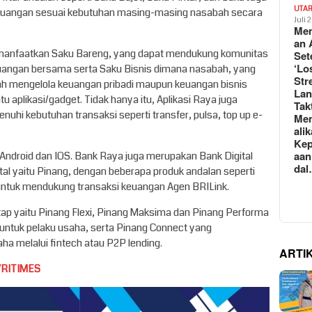
UTA
uangan sesuai kebutuhan masing-masing nasabah secara
Juli 
Mem
an 
emanfaatkan Saku Bareng, yang dapat mendukung komunitas
Set
‘Lo
euangan bersama serta Saku Bisnis dimana nasabah, yang
Str
 mengelola keuangan pribadi maupun keuangan bisnis
La
 aplikasi/gadget. Tidak hanya itu, Aplikasi Raya juga
Tak
uhi kebutuhan transaksi seperti transfer, pulsa, top up e-
Me
ali
Kep
aan
i Android dan IOS. Bank Raya juga merupakan Bank Digital
da
ital yaitu Pinang, dengan beberapa produk andalan seperti
untuk mendukung transaksi keuangan Agen BRILink.
ap yaitu Pinang Flexi, Pinang Maksima dan Pinang Performa
untuk pelaku usaha, serta Pinang Connect yang
a melalui fintech atau P2P lending.
ARTI
VRITIMES