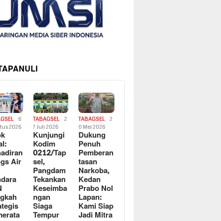
 TAPANULI
AGSEL
6
TABAGSEL
2
TABAGSEL
2
tus 2026
7 Juli 2026
0 Mei 2026
ok
Kunjungi
Dukung
al:
Kodim
Penuh
adiran
0212/Tap
Pemberan
gs Air
sel,
tasan
Pangdam
Narkoba,
dara
Tekankan
Kedan
N
Keseimba
Prabo Nol
ngkah
ngan
Lapan:
ategis
Siaga
Kami Siap
erata
Tempur
Jadi Mitra