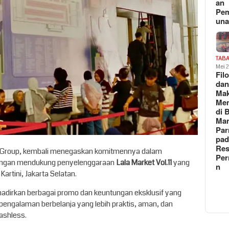
an
Pe
un
TAB
Mei 
Fil
da
Ma
Me
di 
Man
Pa
pad
Res
BRI Group, kembali menegaskan komitmennya dalam
Per
 dengan mendukung penyelenggaraan
Lala Market Vol.11
yang
n
Kartini, Jakarta Selatan.
ghadirkan berbagai promo dan keuntungan eksklusif yang
ngalaman berbelanja yang lebih praktis, aman, dan
ashless.