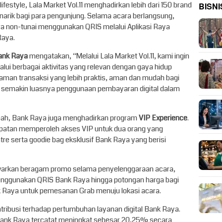
BISNI
lifestyle, Lala Market Vol.11 menghadirkan lebih dari 150 brand
menarik bagi para pengunjung. Selama acara berlangsung,
ara non-tunai menggunakan QRIS melalui Aplikasi Raya
Raya.
Bank Raya
mengatakan, “Melalui Lala Market Vol.11, kami ingin
ui berbagai aktivitas yang relevan dengan gaya hidup
laman transaksi yang lebih praktis, aman dan mudah bagi
 semakin luasnya penggunaan pembayaran digital dalam
bah, Bank Raya juga menghadirkan program
VIP Experience
.
mpatan memperoleh akses VIP untuk dua orang yang
re serta goodie bag eksklusif Bank Raya yang berisi
awarkan beragam promo selama penyelenggaraan acara,
menggunakan QRIS Bank Raya hingga potongan harga bagi
k Raya untuk pemesanan Grab menuju lokasi acara.
tribusi terhadap pertumbuhan layanan digital Bank Raya.
 Bank Raya tercatat meningkat sebesar 20,25% secara