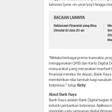
tahunan (year-on-year/yoy) hingga menc
BACAAN LAINNYA
Kebiasaan Finansial yang Bisa
Me
Dimulai di Usia 20-an
Sm
20
Ma
“Melalui berbagai promo transaksi, p
menggunakan QRIS dan Kartu Digital D
masyarakat yang merasakan manfaat la
finansial mereka. Ke depan, Bank Raya
memberikan nilai tambah bagi nasabah 
Indonesia.” tutup
Kicky
.
About Bank Raya
Bank Raya adalah Bank Digital bagian da
industri perbankan Indonesia. Aplikasi 
unggulan yaitu simpanan digital dengan 