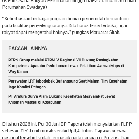
(Kredit Usaha Rakyat) Perumahan hingga BSPS (Bantuan Stimulan
Perumahan Swadaya)
“Keberhasilan berbagai program hunian pemerintah bergantung
pada kualitas penyelenggaranya. Kita harus terus terbuka, agar
rakyat dapat mengetahui haknya,” pungkas Maruarar Sirait.
BACAAN LAINNYA
PTPN Group melalui PTPN IV Regional VII Dukung Peningkatan
Kompetensi Aparatur Perkebunan Lewat Pelatihan Avenza Maps di
Way Kanan
Perawatan LRT Jabodebek Berlangsung Saat Malam, Tim Kesehatan
Jaga Kondisi Petugas
PT Arafura Surya Alam Dukung Kesehatan Masyarakat Lewat
Khitanan Massal di Kotabunan
Di tahun 2026 ini, Per 30 Juni BP Tapera telah menyalurkan FLPP
sebesar 91.531 unit rumah senilai Rp11,4 Triliun. Capaian secara
nasional tersebut sudah termasuk pada capaian di Provinsi Riau