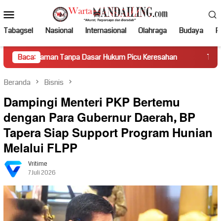
Loncat
Menu
ke
Mobile
konten
Tabagsel
Nasional
Internasional
Olahraga
Budaya
Po
man Tanpa Dasar Hukum Picu Keresahan
Baca:
Truk Miring Hambat
Beranda
Bisnis
Dampingi Menteri PKP Bertemu
dengan Para Gubernur Daerah, BP
Tapera Siap Support Program Hunian
Melalui FLPP
Vritime
7 Juli 2026