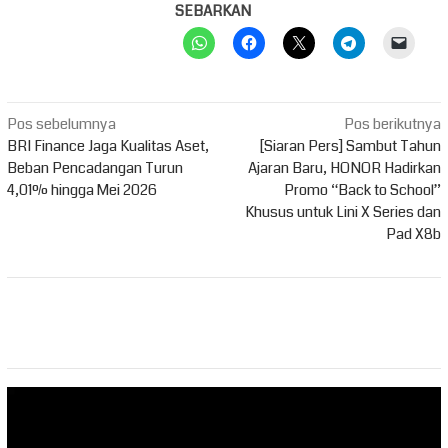
SEBARKAN
Navigasi
Pos sebelumnya
Pos berikutnya
pos
BRI Finance Jaga Kualitas Aset,
[Siaran Pers] Sambut Tahun
Beban Pencadangan Turun
Ajaran Baru, HONOR Hadirkan
4,01% hingga Mei 2026
Promo “Back to School”
Khusus untuk Lini X Series dan
Pad X8b
Pemutar
Video