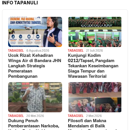
INFO TAPANULI
TABAGSEL
6 Agustus 2026
TABAGSEL
27 Juli 2026
Ucok Rizal: Kehadiran
Kunjungi Kodim
Wings Air di Bandara JHN
0212/Tapsel, Pangdam
Langkah Strategis
Tekankan Keseimbangan
Pemerataan
Siaga Tempur dan
Pembangunan
Wawasan Teritorial
TABAGSEL
20 Mei 2026
TABAGSEL
2 Mei 2026
Dukung Penuh
Filosofi dan Makna
Pemberantasan Narkoba,
Mendalam di Balik