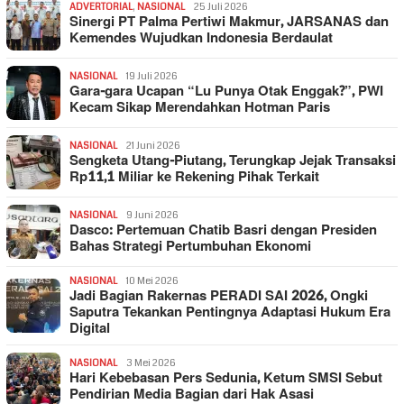
ADVERTORIAL
,
NASIONAL
25 Juli 2026
Sinergi PT Palma Pertiwi Makmur, JARSANAS dan
Kemendes Wujudkan Indonesia Berdaulat
NASIONAL
19 Juli 2026
Gara-gara Ucapan “Lu Punya Otak Enggak?”, PWI
Kecam Sikap Merendahkan Hotman Paris
NASIONAL
21 Juni 2026
Sengketa Utang-Piutang, Terungkap Jejak Transaksi
Rp11,1 Miliar ke Rekening Pihak Terkait
NASIONAL
9 Juni 2026
Dasco: Pertemuan Chatib Basri dengan Presiden
Bahas Strategi Pertumbuhan Ekonomi
NASIONAL
10 Mei 2026
Jadi Bagian Rakernas PERADI SAI 2026, Ongki
Saputra Tekankan Pentingnya Adaptasi Hukum Era
Digital
NASIONAL
3 Mei 2026
Hari Kebebasan Pers Sedunia, Ketum SMSI Sebut
Pendirian Media Bagian dari Hak Asasi