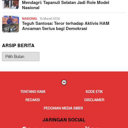
Mendagri: Tapanuli Selatan Jadi Role Model
Nasional
NASIONAL
15 Maret 2026
Teguh Santosa: Teror terhadap Aktivis HAM
Ancaman Serius bagi Demokrasi
ARSIP BERITA
Arsip
Berita
TENTANG KAMI
KODE ETIK
REDAKSI
DISCLAIMER
PEDOMAN MEDIA SIBER
JARINGAN SOCIAL