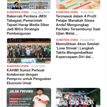
SUMATERA UTARA
3 Agustus 2026
SUMATERA UTARA
31 Juli 2026
Rakercab Perdana JMSI
Termasuk dalam 4 Profil
Tabagsel, Pemerintah
Pelajar Manakah Siswa
Tapsel Harap Media Siber
Anda? Mengungkap
Jadi Mitra Strategis
Perilaku Tersembunyi Saat
Pembangunan
Ujian Melal…
SUMATERA UTARA
20 Juli 2026
Memulihkan Akun Setelah
‘Lose Streak’: Langkah
Taktis Mengembalikan
Kepercayaan Diri dal…
SUMATERA UTARA
27 Juli 2026
KAHMI Sumut Perkuat
Kolaborasi dengan
Pemprov untuk Penguatan
Ekonomi Umat