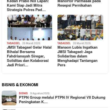
Kedan Prabo Nol Lapan:
Manortor Parmasak pada
Kami Siap Jadi Mitra
Resepsi Pernikahan
Strategis Polres Pad…
TABAGSEL
26 Maret 2026
TABAGSEL
26 Maret 2026
JMSI Tabagsel Gelar Halal
Manaon Lubis Ingatkan
Bihalal Bersama
JMSI Tabagsel: Jaga
Fahdriansyah Siregar,
Solidaritas dalam
Soliditas dan Kolaborasi
Menghadapi Tantangan
Jadi Priori…
Pers
BISNIS & EKONOMI
BISNIS
9 Agustus 2026
PTPN Group melalui PTPN IV Regional VII Dukung
Peningkatan K…