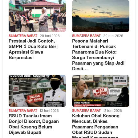
SUMATERA BARAT
20 Juni 2026
SUMATERA BARAT
20 Juni 2026
Prestasi Jadi Contoh,
Pesona Matahari
SMPN 1 Dua Koto Beri
Terbenam di Puncak
Apresiasi Siswa
Panaroma Dua Koto:
Berprestasi
Surga Tersembunyi
Pasaman yang Siap Jadi
Desti…
SUMATERA BARAT
13 Juni 2026
SUMATERA BARAT
12 Juni 2026
RSUD Tuanku Imam
Keluhan Obat Kosong
Bonjol Disorot, Dugaan
Mencuat, Dinkes
Obat Kosong Belum
Pasaman: Pengadaan
Dijawab Bupati
Obat RSUD Sudah