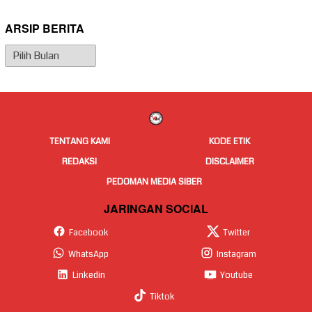
ARSIP BERITA
Arsip
Berita
TENTANG KAMI
KODE ETIK
REDAKSI
DISCLAIMER
PEDOMAN MEDIA SIBER
JARINGAN SOCIAL
Facebook
Twitter
WhatsApp
Instagram
Linkedin
Youtube
Tiktok