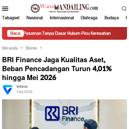
Loncat
Menu
ke
Mobile
konten
Tabagsel
Nasional
Internasional
Olahraga
Budaya
Po
asaman Tanpa Dasar Hukum Picu Keresahan
Baca:
Truk Miring Ha
Beranda
Bisnis
BRI Finance Jaga Kualitas Aset,
Beban Pencadangan Turun 4,01%
hingga Mei 2026
Vritime
7 Juli 2026