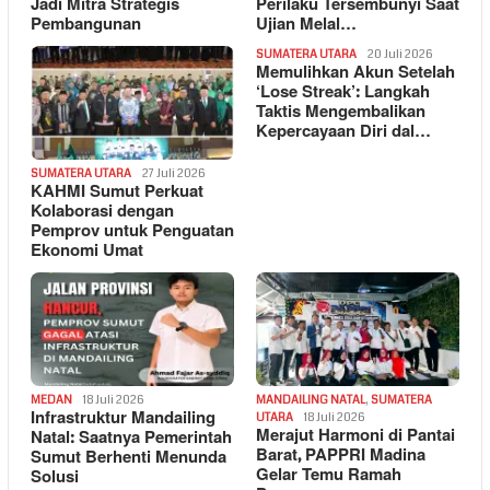
Jadi Mitra Strategis
Perilaku Tersembunyi Saat
Pembangunan
Ujian Melal…
SUMATERA UTARA
20 Juli 2026
Memulihkan Akun Setelah
‘Lose Streak’: Langkah
Taktis Mengembalikan
Kepercayaan Diri dal…
SUMATERA UTARA
27 Juli 2026
KAHMI Sumut Perkuat
Kolaborasi dengan
Pemprov untuk Penguatan
Ekonomi Umat
MEDAN
18 Juli 2026
MANDAILING NATAL
,
SUMATERA
Infrastruktur Mandailing
UTARA
18 Juli 2026
Merajut Harmoni di Pantai
Natal: Saatnya Pemerintah
Barat, PAPPRI Madina
Sumut Berhenti Menunda
Gelar Temu Ramah
Solusi