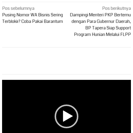
Navigasi
Pos sebelumnya
Pos berikutnya
pos
Pusing Nomor WA Bisnis Sering
Dampingi Menteri PKP Bertemu
Terblokir? Coba Pakai Barantum
dengan Para Gubernur Daerah,
BP Tapera Siap Support
Program Hunian Melalui FLPP
Pemutar
Video