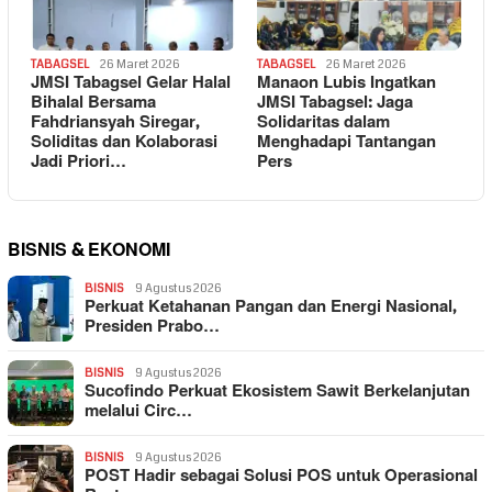
TABAGSEL
26 Maret 2026
TABAGSEL
26 Maret 2026
JMSI Tabagsel Gelar Halal
Manaon Lubis Ingatkan
Bihalal Bersama
JMSI Tabagsel: Jaga
Fahdriansyah Siregar,
Solidaritas dalam
Soliditas dan Kolaborasi
Menghadapi Tantangan
Jadi Priori…
Pers
BISNIS & EKONOMI
BISNIS
9 Agustus 2026
Perkuat Ketahanan Pangan dan Energi Nasional,
Presiden Prabo…
BISNIS
9 Agustus 2026
Sucofindo Perkuat Ekosistem Sawit Berkelanjutan
melalui Circ…
BISNIS
9 Agustus 2026
POST Hadir sebagai Solusi POS untuk Operasional