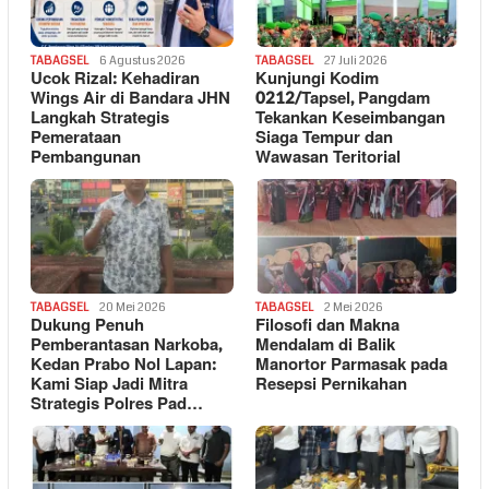
TABAGSEL
6 Agustus 2026
TABAGSEL
27 Juli 2026
Ucok Rizal: Kehadiran
Kunjungi Kodim
Wings Air di Bandara JHN
0212/Tapsel, Pangdam
Langkah Strategis
Tekankan Keseimbangan
Pemerataan
Siaga Tempur dan
Pembangunan
Wawasan Teritorial
TABAGSEL
20 Mei 2026
TABAGSEL
2 Mei 2026
Dukung Penuh
Filosofi dan Makna
Pemberantasan Narkoba,
Mendalam di Balik
Kedan Prabo Nol Lapan:
Manortor Parmasak pada
Kami Siap Jadi Mitra
Resepsi Pernikahan
Strategis Polres Pad…