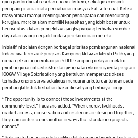
garis pantai dari abrasi dan cuaca ekstrem, sekaligus menjadi
penopang utama mata pencaharian masyarakat setempat. Ketika
masyarakat mampu meningkatkan pendapatan dan mengurangi
kerugian, mereka akan memiliki kapasitas yang lebih besar untuk
berinvestasi dalam pengelolaan jangka panjang terhadap sumber
daya alam yang menjadi fondasi perekonomian mereka.
Inisiatif ini sejalan dengan berbagai prioritas pembangunan nasional
Indonesia, termasuk program Kampung Nelayan Merah Putih yang
menargetkan pengembangan 5.000 kampung nelayan melalui
pembangunan infrastruktur dan penguatan ekonomi, serta program
100GW Village Solarisation yang bertujuan memperluas akses
terhadap energi surya sekaligus mengurangi ketergantungan pada
pembangkit listrik berbahan bakar diesel yang berbiaya tinggi.
“The opportunity is to connect these investments at the
community level,” Fauziano added. “When energy, livelihoods,
market access, conservation and resilience are designed together,
they can reinforce one another in ways that standalone projects
cannot.”
“Peluang terbesar yang kita miliki adalah menghubungkan berbagai