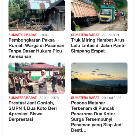
SUMATERA BARAT
11 Juli 2026
SUMATERA BARAT
21 Juni 2026
Pembongkaran Paksa
Truk Miring Hambat Arus
Rumah Warga di Pasaman
Lalu Lintas di Jalan Panti–
Tanpa Dasar Hukum Picu
Simpang Empat
Keresahan
SUMATERA BARAT
20 Juni 2026
SUMATERA BARAT
20 Juni 2026
Prestasi Jadi Contoh,
Pesona Matahari
SMPN 1 Dua Koto Beri
Terbenam di Puncak
Apresiasi Siswa
Panaroma Dua Koto:
Berprestasi
Surga Tersembunyi
Pasaman yang Siap Jadi
Desti…