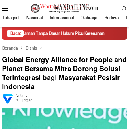
Loncat
Menu
ke
Mobile
konten
Tabagsel
Nasional
Internasional
Olahraga
Budaya
Po
n Tanpa Dasar Hukum Picu Keresahan
Baca:
Truk Miring Hambat A
Beranda
Bisnis
Global Energy Alliance for People and
Planet Bersama Mitra Dorong Solusi
Terintegrasi bagi Masyarakat Pesisir
Indonesia
Vritime
7 Juli 2026