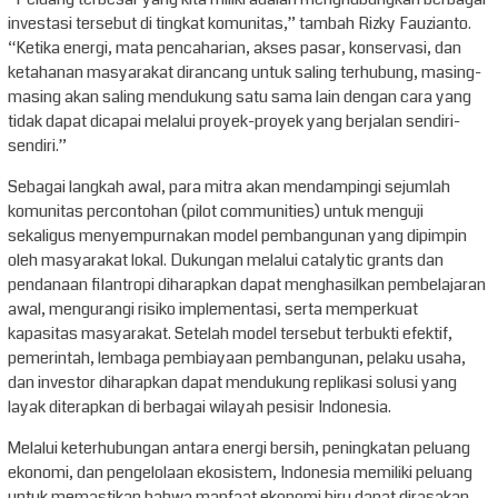
investasi tersebut di tingkat komunitas,” tambah Rizky Fauzianto.
“Ketika energi, mata pencaharian, akses pasar, konservasi, dan
ketahanan masyarakat dirancang untuk saling terhubung, masing-
masing akan saling mendukung satu sama lain dengan cara yang
tidak dapat dicapai melalui proyek-proyek yang berjalan sendiri-
sendiri.”
Sebagai langkah awal, para mitra akan mendampingi sejumlah
komunitas percontohan (pilot communities) untuk menguji
sekaligus menyempurnakan model pembangunan yang dipimpin
oleh masyarakat lokal. Dukungan melalui catalytic grants dan
pendanaan filantropi diharapkan dapat menghasilkan pembelajaran
awal, mengurangi risiko implementasi, serta memperkuat
kapasitas masyarakat. Setelah model tersebut terbukti efektif,
pemerintah, lembaga pembiayaan pembangunan, pelaku usaha,
dan investor diharapkan dapat mendukung replikasi solusi yang
layak diterapkan di berbagai wilayah pesisir Indonesia.
Melalui keterhubungan antara energi bersih, peningkatan peluang
ekonomi, dan pengelolaan ekosistem, Indonesia memiliki peluang
untuk memastikan bahwa manfaat ekonomi biru dapat dirasakan