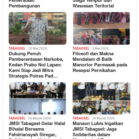
Pemerataan
Siaga Tempur dan
Pembangunan
Wawasan Teritorial
TABAGSEL
20 Mei 2026
TABAGSEL
2 Mei 2026
Dukung Penuh
Filosofi dan Makna
Pemberantasan Narkoba,
Mendalam di Balik
Kedan Prabo Nol Lapan:
Manortor Parmasak pada
Kami Siap Jadi Mitra
Resepsi Pernikahan
Strategis Polres Pad…
TABAGSEL
26 Maret 2026
TABAGSEL
26 Maret 2026
JMSI Tabagsel Gelar Halal
Manaon Lubis Ingatkan
Bihalal Bersama
JMSI Tabagsel: Jaga
Fahdriansyah Siregar,
Solidaritas dalam