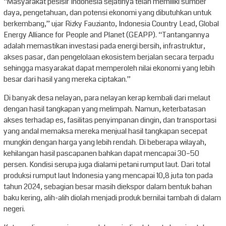
“Masyarakat pesisir Indonesia sejatinya telah memiliki sumber
daya, pengetahuan, dan potensi ekonomi yang dibutuhkan untuk
berkembang,” ujar Rizky Fauzianto, Indonesia Country Lead, Global
Energy Alliance for People and Planet (GEAPP). “Tantangannya
adalah memastikan investasi pada energi bersih, infrastruktur,
akses pasar, dan pengelolaan ekosistem berjalan secara terpadu
sehingga masyarakat dapat memperoleh nilai ekonomi yang lebih
besar dari hasil yang mereka ciptakan.”
Di banyak desa nelayan, para nelayan kerap kembali dari melaut
dengan hasil tangkapan yang melimpah. Namun, keterbatasan
akses terhadap es, fasilitas penyimpanan dingin, dan transportasi
yang andal memaksa mereka menjual hasil tangkapan secepat
mungkin dengan harga yang lebih rendah. Di beberapa wilayah,
kehilangan hasil pascapanen bahkan dapat mencapai 30–50
persen. Kondisi serupa juga dialami petani rumput laut. Dari total
produksi rumput laut Indonesia yang mencapai 10,8 juta ton pada
tahun 2024, sebagian besar masih diekspor dalam bentuk bahan
baku kering, alih-alih diolah menjadi produk bernilai tambah di dalam
negeri.