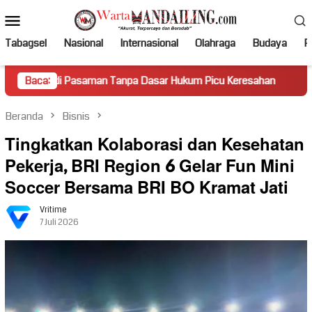
Loncat
Menu
ke
Mobile
konten
Tabagsel
Nasional
Internasional
Olahraga
Budaya
Po
Pasaman Tanpa Dasar Hukum Picu Keresahan
Baca:
Truk Miring H
Beranda
Bisnis
Tingkatkan Kolaborasi dan Kesehatan
Pekerja, BRI Region 6 Gelar Fun Mini
Soccer Bersama BRI BO Kramat Jati
Vritime
7 Juli 2026