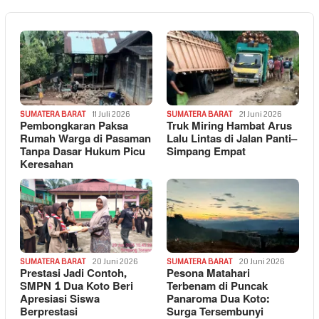
SUMATERA BARAT
11 Juli 2026
SUMATERA BARAT
21 Juni 2026
Pembongkaran Paksa
Truk Miring Hambat Arus
Rumah Warga di Pasaman
Lalu Lintas di Jalan Panti–
Tanpa Dasar Hukum Picu
Simpang Empat
Keresahan
SUMATERA BARAT
20 Juni 2026
SUMATERA BARAT
20 Juni 2026
Prestasi Jadi Contoh,
Pesona Matahari
SMPN 1 Dua Koto Beri
Terbenam di Puncak
Apresiasi Siswa
Panaroma Dua Koto:
Berprestasi
Surga Tersembunyi