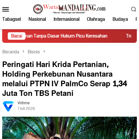
Loncat
Menu
ke
Mobile
konten
Tabagsel
Nasional
Internasional
Olahraga
Budaya
Po
an Tanpa Dasar Hukum Picu Keresahan
Baca:
Truk Miring Hambat
Beranda
Bisnis
Peringati Hari Krida Pertanian,
Holding Perkebunan Nusantara
melalui PTPN IV PalmCo Serap 1,34
Juta Ton TBS Petani
Vritime
7 Juli 2026