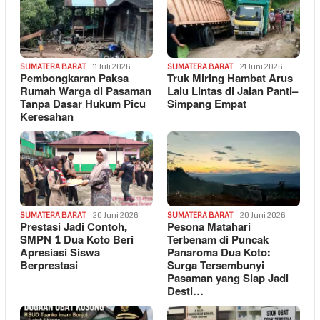
SUMATERA BARAT
11 Juli 2026
SUMATERA BARAT
21 Juni 2026
Pembongkaran Paksa
Truk Miring Hambat Arus
Rumah Warga di Pasaman
Lalu Lintas di Jalan Panti–
Tanpa Dasar Hukum Picu
Simpang Empat
Keresahan
SUMATERA BARAT
20 Juni 2026
SUMATERA BARAT
20 Juni 2026
Prestasi Jadi Contoh,
Pesona Matahari
SMPN 1 Dua Koto Beri
Terbenam di Puncak
Apresiasi Siswa
Panaroma Dua Koto:
Berprestasi
Surga Tersembunyi
Pasaman yang Siap Jadi
Desti…