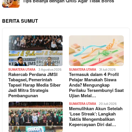
Tips Belanja dengan QRIS Agar Tidak Boros
BERITA SUMUT
SUMATERA UTARA
3 Agustus 2026
SUMATERA UTARA
31 Juli 2026
Rakercab Perdana JMSI
Termasuk dalam 4 Profil
Tabagsel, Pemerintah
Pelajar Manakah Siswa
Tapsel Harap Media Siber
Anda? Mengungkap
Jadi Mitra Strategis
Perilaku Tersembunyi Saat
Pembangunan
Ujian Melal…
SUMATERA UTARA
20 Juli 2026
Memulihkan Akun Setelah
‘Lose Streak’: Langkah
Taktis Mengembalikan
Kepercayaan Diri dal…