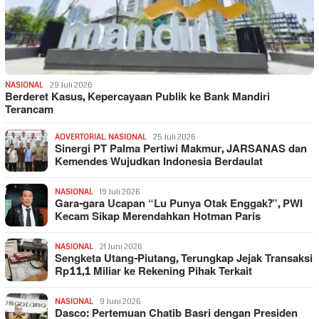
NASIONAL
29 Juli 2026
Berderet Kasus, Kepercayaan Publik ke Bank Mandiri
Terancam
ADVERTORIAL
,
NASIONAL
25 Juli 2026
Sinergi PT Palma Pertiwi Makmur, JARSANAS dan
Kemendes Wujudkan Indonesia Berdaulat
NASIONAL
19 Juli 2026
Gara-gara Ucapan “Lu Punya Otak Enggak?”, PWI
Kecam Sikap Merendahkan Hotman Paris
NASIONAL
21 Juni 2026
Sengketa Utang-Piutang, Terungkap Jejak Transaksi
Rp11,1 Miliar ke Rekening Pihak Terkait
NASIONAL
9 Juni 2026
Dasco: Pertemuan Chatib Basri dengan Presiden