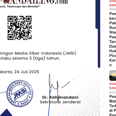
SUM
BAR
202
Pe
kar
Pak
Ru
War
Pa
Tan
Das
Hu
Pic
Ker
n
SUM
BAR
Juni
Pe
Mat
Te
di 
Pa