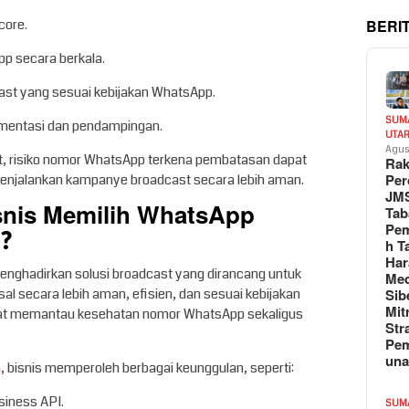
BERI
core.
p secara berkala.
ast yang sesuai kebijakan WhatsApp.
SUM
ementasi dan pendampingan.
UTA
Agus
, risiko nomor WhatsApp terkena pembatasan dapat
Rak
Per
menjalankan kampanye broadcast secara lebih aman.
JM
nis Memilih WhatsApp
Tab
Pem
?
h T
Har
nghadirkan solusi broadcast yang dirancang untuk
Med
 secara lebih aman, efisien, dan sesuai kebijakan
Sib
Mit
dapat memantau kesehatan nomor WhatsApp sekaligus
Str
Pe
un
m
, bisnis memperoleh berbagai keunggulan, seperti:
iness API.
SUM