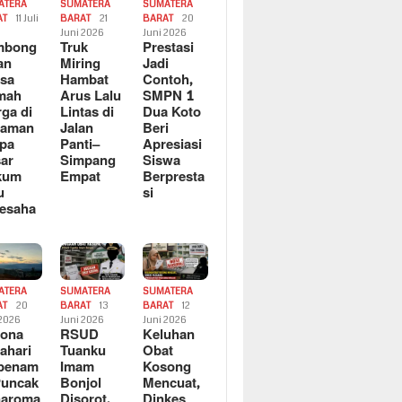
ATERA
SUMATERA
SUMATERA
AT
11 Juli
BARAT
21
BARAT
20
6
Juni 2026
Juni 2026
mbong
Truk
Prestasi
an
Miring
Jadi
sa
Hambat
Contoh,
mah
Arus Lalu
SMPN 1
ga di
Lintas di
Dua Koto
saman
Jalan
Beri
pa
Panti–
Apresiasi
ar
Simpang
Siswa
kum
Empat
Berpresta
u
si
esaha
ATERA
SUMATERA
SUMATERA
AT
20
BARAT
13
BARAT
12
 2026
Juni 2026
Juni 2026
sona
RSUD
Keluhan
ahari
Tuanku
Obat
rbenam
Imam
Kosong
Puncak
Bonjol
Mencuat,
naroma
Disorot,
Dinkes