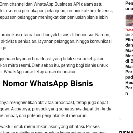
Pe
Omnichannel dan WhatsApp Business API dalam satu
un
ola semua percakapan pelanggan, meningkatkan efisiensi,
epuasan pelanggan meningkat dan penjualan bisnis lebih
TAB
omunikasi utama bagi banyak bisnis di Indonesia. Namun,
Mei 
Fil
 aktivitas penjualan, layanan pelanggan, hingga komunikasi
da
ggu.
Ma
Me
penggunaan layanan broadcast yang tidak sesuai kebijakan
di 
n mitra resmi. Oleh sebab itu, penting bagi bisnis untuk
Man
Pa
r WhatsApp agar tetap aman digunakan.
pad
a Nomor WhatsApp Bisnis
Res
Per
n
nya menghentikan aktivitas broadcast, tetapi juga dapat
gan. Akibatnya, prospek yang seharusnya dapat tim Anda
melambat, dan potensi penjualan ikut menurun.
an waktu untuk memulihkan akun yang dibatasi. Proses