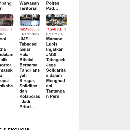
mbang
Wawasan
Polres
an
Teritorial
Pad…
AGSEL
2
TABAGSEL
2
TABAGSEL
2
2026
6 Maret 2026
6 Maret 2026
osofi
JMSI
Manaon
n
Tabagsel
Lubis
kna
Gelar
Ingatkan
ndalam
Halal
JMSI
Balik
Bihalal
Tabagsel:
ortor
Bersama
Jaga
rmasak
Fahdrians
Solidarita
a
yah
s dalam
epsi
Siregar,
Menghad
nikaha
Soliditas
api
dan
Tantanga
Kolaboras
n Pers
i Jadi
Priori…