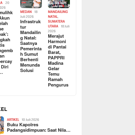
RA
20
2026
ulihk
MEDAN
18
MANDAILING
Akun
Juli 2026
NATAL
,
Infrastruk
SUMATERA
elah
tur
UTARA
18 Juli
se
Mandailin
2026
eak’:
Merajut
g Natal:
ngkah
Harmoni
Saatnya
tis
di Pantai
Pemerinta
ngemb
Barat,
h Sumut
kan
PAPPRI
Berhenti
ercay
Madina
Menunda
 Diri
Gelar
Solusi
l…
Temu
Ramah
Pengurus
KEL
ARTIKEL
10 Juli 2026
Buku Kapolres
Padangsidimpuan: Saat Nila…