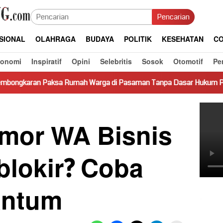
Pencarian
SIONAL
OLAHRAGA
BUDAYA
POLITIK
KESEHATAN
CO
konomi
Inspiratif
Opini
Selebritis
Sosok
Otomotif
Pe
Rumah Warga di Pasaman Tanpa Dasar Hukum Picu Keresahan
mor WA Bisnis
blokir? Coba
antum