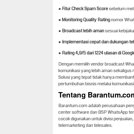
●
Fitur Check Spam Score
sebelum mel
●
Monitoring Quality Rating
nomor Whats
● Broadcast lebih aman
sesuai kebijak
●
Implementasi cepat dan dukungan te
●
Rating 4,9/5 dari 1224 ulasan di Googl
Dengan memilih vendor broadcast What
komunikasi yang lebih aman sekaligus
Solusi yang tepat tidak hanya membant
pertumbuhan bisnis melalui komunikasi 
Tentang Barantum.co
Barantum.com adalah perusahaan penyed
center software dan BSP WhatsApp ter
cocok digunakan untuk divisi penjualan
telemarketing dan telesales.