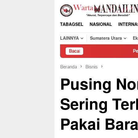
Loncat
ke
konten
TABAGSEL
NASIONAL
INTERNA
LAINNYA
Sumatera Utara
E
Baca:
Pembongkaran Paksa 
Beranda
Bisnis
Pusing No
Sering Ter
Pakai Bar