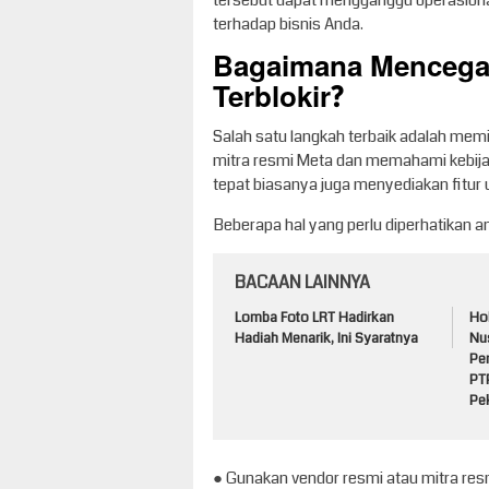
tersebut dapat mengganggu operasiona
terhadap bisnis Anda.
Bagaimana Mencega
Terblokir?
Salah satu langkah terbaik adalah me
mitra resmi Meta dan memahami kebi
tepat biasanya juga menyediakan fitu
Beberapa hal yang perlu diperhatikan an
BACAAN LAINNYA
Lomba Foto LRT Hadirkan
Ho
Hadiah Menarik, Ini Syaratnya
Nu
Pe
PT
Pe
● Gunakan vendor resmi atau mitra res