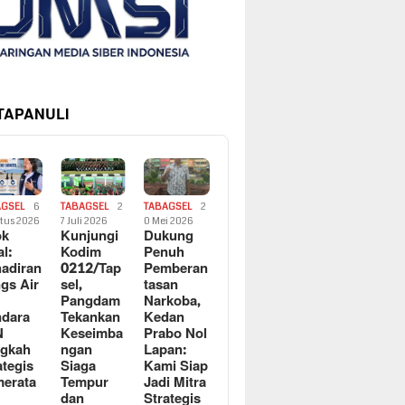
 TAPANULI
AGSEL
6
TABAGSEL
2
TABAGSEL
2
tus 2026
7 Juli 2026
0 Mei 2026
ok
Kunjungi
Dukung
al:
Kodim
Penuh
adiran
0212/Tap
Pemberan
gs Air
sel,
tasan
Pangdam
Narkoba,
dara
Tekankan
Kedan
N
Keseimba
Prabo Nol
ngkah
ngan
Lapan:
ategis
Siaga
Kami Siap
erata
Tempur
Jadi Mitra
dan
Strategis