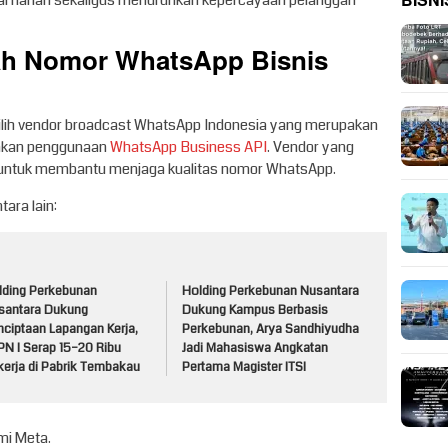
BISNI
l harian sekaligus menurunkan kepercayaan pelanggan
h Nomor WhatsApp Bisnis
milih vendor broadcast WhatsApp Indonesia yang merupakan
jakan penggunaan
WhatsApp Business API
. Vendor yang
r untuk membantu menjaga kualitas nomor WhatsApp.
tara lain:
lding Perkebunan
Holding Perkebunan Nusantara
santara Dukung
Dukung Kampus Berbasis
nciptaan Lapangan Kerja,
Perkebunan, Arya Sandhiyudha
PN I Serap 15–20 Ribu
Jadi Mahasiswa Angkatan
kerja di Pabrik Tembakau
Pertama Magister ITSI
mi Meta.