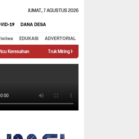
JUMAT, 7 AGUSTUS 2026
VID-19
DANA DESA
ristiwa
EDUKASI
ADVERTORIAL
Truk Miring Hambat Arus Lalu Lintas di Jalan Panti–Simpang Empa