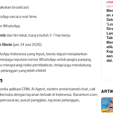
UTA
akukan broadcast.
Juli 
Mem
an 
App secara real-time.
Set
‘Lo
an WhatsApp.
Str
La
knis
dari tim lokal, hanya butuh 3-7 hari kerja.
Tak
Me
e Bisnis
(per 24 Juni 2026)
ali
Kep
sApp Indonesia yang tepat, bisnis dapat menjalankan
aan
 menjaga reputasi nomor WhatsApp untuk jangka panjang.
da
u mengurangi risiko pemblokiran, tetapi juga mendukung
pelanggan yang lebih efektif.
m
ia aplikasi CRM, AI Agent, sistem omnichannel chat, call
ARTI
kemuka dengan layanan terbaik di Indonesia. Barantum.com
, pemasaran, pusat panggilan, layanan pelanggan,