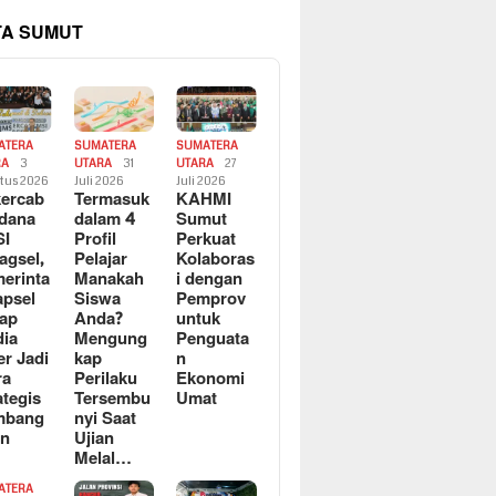
TA SUMUT
ATERA
SUMATERA
SUMATERA
RA
3
UTARA
31
UTARA
27
tus 2026
Juli 2026
Juli 2026
ercab
Termasuk
KAHMI
dana
dalam 4
Sumut
SI
Profil
Perkuat
agsel,
Pelajar
Kolaboras
erinta
Manakah
i dengan
apsel
Siswa
Pemprov
ap
Anda?
untuk
ia
Mengung
Penguata
er Jadi
kap
n
ra
Perilaku
Ekonomi
ategis
Tersembu
Umat
mbang
nyi Saat
an
Ujian
Melal…
ATERA