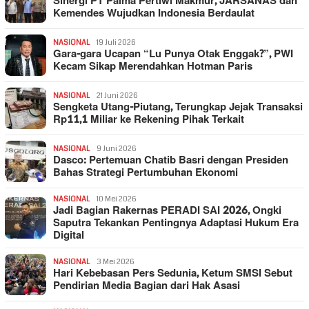
Sinergi PT Palma Pertiwi Makmur, JARSANAS dan
Kemendes Wujudkan Indonesia Berdaulat
NASIONAL
19 Juli 2026
Gara-gara Ucapan “Lu Punya Otak Enggak?”, PWI
Kecam Sikap Merendahkan Hotman Paris
NASIONAL
21 Juni 2026
Sengketa Utang-Piutang, Terungkap Jejak Transaksi
Rp11,1 Miliar ke Rekening Pihak Terkait
NASIONAL
9 Juni 2026
Dasco: Pertemuan Chatib Basri dengan Presiden
Bahas Strategi Pertumbuhan Ekonomi
NASIONAL
10 Mei 2026
Jadi Bagian Rakernas PERADI SAI 2026, Ongki
Saputra Tekankan Pentingnya Adaptasi Hukum Era
Digital
NASIONAL
3 Mei 2026
Hari Kebebasan Pers Sedunia, Ketum SMSI Sebut
Pendirian Media Bagian dari Hak Asasi