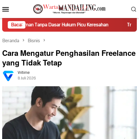
Loncat
Menu
ke
Mobile
konten
Tanpa Dasar Hukum Picu Keresahan
Baca:
Truk Miring Hambat Aru
Beranda
Bisnis
Cara Mengatur Penghasilan Freelance
yang Tidak Tetap
Vritime
8 Juli 2026