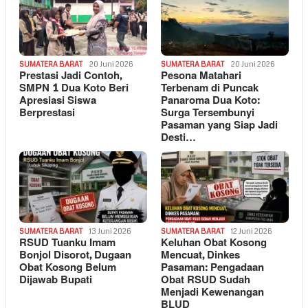
SUMATERA BARAT
20 Juni 2026
SUMATERA BARAT
20 Juni 2026
Prestasi Jadi Contoh,
Pesona Matahari
SMPN 1 Dua Koto Beri
Terbenam di Puncak
Apresiasi Siswa
Panaroma Dua Koto:
Berprestasi
Surga Tersembunyi
Pasaman yang Siap Jadi
Desti…
SUMATERA BARAT
13 Juni 2026
SUMATERA BARAT
12 Juni 2026
RSUD Tuanku Imam
Keluhan Obat Kosong
Bonjol Disorot, Dugaan
Mencuat, Dinkes
Obat Kosong Belum
Pasaman: Pengadaan
Dijawab Bupati
Obat RSUD Sudah
Menjadi Kewenangan
BLUD