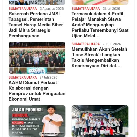
SUMATERA UTARA
3 Agustus 2026
SUMATERA UTARA
31 Juli 2026
Rakercab Perdana JMSI
Termasuk dalam 4 Profil
Tabagsel, Pemerintah
Pelajar Manakah Siswa
Tapsel Harap Media Siber
Anda? Mengungkap
Jadi Mitra Strategis
Perilaku Tersembunyi Saat
Pembangunan
Ujian Melal…
SUMATERA UTARA
20 Juli 2026
Memulihkan Akun Setelah
‘Lose Streak’: Langkah
Taktis Mengembalikan
Kepercayaan Diri dal…
SUMATERA UTARA
27 Juli 2026
KAHMI Sumut Perkuat
Kolaborasi dengan
Pemprov untuk Penguatan
Ekonomi Umat