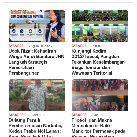
TABAGSEL
6 Agustus 2026
TABAGSEL
27 Juli 2026
Ucok Rizal: Kehadiran
Kunjungi Kodim
Wings Air di Bandara JHN
0212/Tapsel, Pangdam
Langkah Strategis
Tekankan Keseimbangan
Pemerataan
Siaga Tempur dan
Pembangunan
Wawasan Teritorial
TABAGSEL
20 Mei 2026
TABAGSEL
2 Mei 2026
Dukung Penuh
Filosofi dan Makna
Pemberantasan Narkoba,
Mendalam di Balik
Kedan Prabo Nol Lapan:
Manortor Parmasak pada
Kami Siap Jadi Mitra
Resepsi Pernikahan