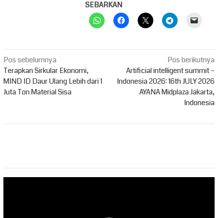
SEBARKAN
Navigasi
Pos sebelumnya
Pos berikutnya
pos
Terapkan Sirkular Ekonomi,
Artificial intelligent summit –
MIND ID Daur Ulang Lebih dari 1
Indonesia 2026: 16th JULY 2026
Juta Ton Material Sisa
AYANA Midplaza Jakarta,
Indonesia
Pemutar
Video