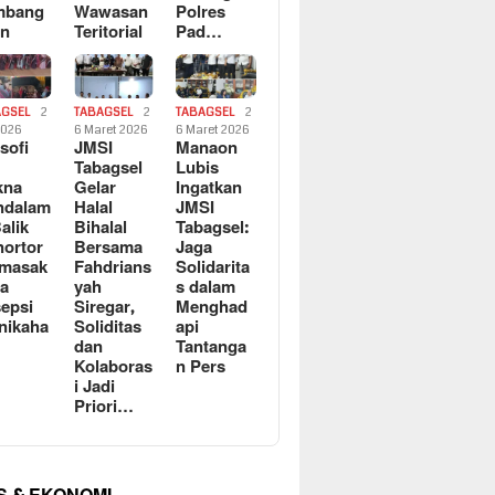
mbang
Wawasan
Polres
an
Teritorial
Pad…
AGSEL
2
TABAGSEL
2
TABAGSEL
2
2026
6 Maret 2026
6 Maret 2026
osofi
JMSI
Manaon
n
Tabagsel
Lubis
kna
Gelar
Ingatkan
ndalam
Halal
JMSI
Balik
Bihalal
Tabagsel:
ortor
Bersama
Jaga
rmasak
Fahdrians
Solidarita
a
yah
s dalam
epsi
Siregar,
Menghad
nikaha
Soliditas
api
dan
Tantanga
Kolaboras
n Pers
i Jadi
Priori…