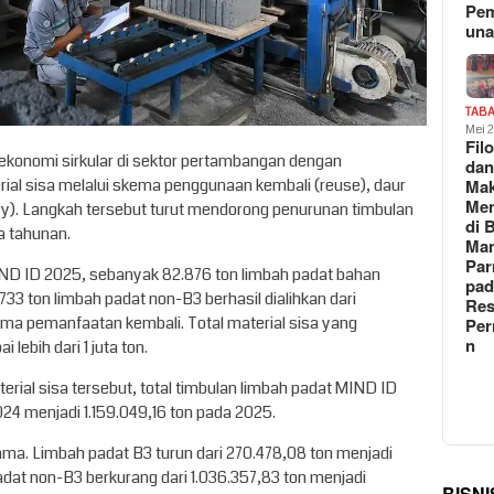
Pe
un
TAB
Mei 
Fil
konomi sirkular di sektor pertambangan dengan
da
erial sisa melalui skema penggunaan kembali (reuse), daur
Ma
Me
ery). Langkah tersebut turut mendorong penurunan timbulan
di 
a tahunan.
Man
Pa
ND ID 2025, sebanyak 82.876 ton limbah padat bahan
pad
33 ton limbah padat non-B3 berhasil dialihkan dari
Res
ma pemanfaatan kembali. Total material sisa yang
Per
n
ebih dari 1 juta ton.
rial sisa tersebut, total timbulan limbah padat MIND ID
024 menjadi 1.159.049,16 ton pada 2025.
ama. Limbah padat B3 turun dari 270.478,08 ton menjadi
padat non-B3 berkurang dari 1.036.357,83 ton menjadi