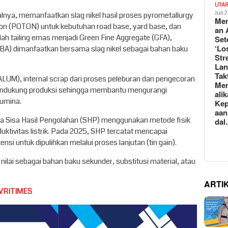
UTA
Juli 
ya, memanfaatkan slag nikel hasil proses pyrometallurgy
Mem
on (POTON) untuk kebutuhan road base, yard base, dan
an 
ah tailing emas menjadi Green Fine Aggregate (GFA),
Set
‘Lo
BA) dimanfaatkan bersama slag nikel sebagai bahan baku
Str
La
Tak
LUM), internal scrap dari proses peleburan dan pengecoran
Me
endukung produksi sehingga membantu mengurangi
ali
lumina.
Kep
aan
a Sisa Hasil Pengolahan (SHP) menggunakan metode fisik
da
uktivitas listrik. Pada 2025, SHP tercatat mencapai
nsi untuk dipulihkan melalui proses lanjutan (tin gain).
nilai sebagai bahan baku sekunder, substitusi material, atau
ARTI
VRITIMES