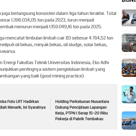
BISNI
 juga berlangsung konsisten dalam tiga tahun terakhir. Total
besar 1.396.034,05 ton pada 2023, turun menjadi
kembali menurun menjadi 1.159.049,16 ton pada 2025.
juga mencatat timbulan limbah cair B3 sebesar 4.764,52 ton
liputi oli bekas, minyak bekas, oil sludge, solar bekas,
luwarsa.
Energi Fakultas Teknik Universitas Indonesia, Eko Adhi
nunjukkan pentingnya sistem pengelolaan limbah yang
rtambangan yang baik (good mining practice).
mba Foto LRT Hadirkan
Holding Perkebunan Nusantara
iah Menarik, Ini Syaratnya
Dukung Penciptaan Lapangan
Kerja, PTPN I Serap 15–20 Ribu
Pekerja di Pabrik Tembakau