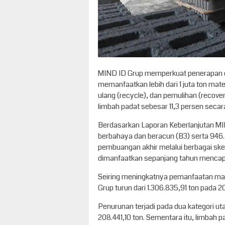
MIND ID Grup memperkuat penerapan e
memanfaatkan lebih dari 1 juta ton mat
ulang (recycle), dan pemulihan (recov
limbah padat sebesar 11,3 persen secar
Berdasarkan Laporan Keberlanjutan MI
berbahaya dan beracun (B3) serta 946.7
pembuangan akhir melalui berbagai ske
dimanfaatkan sepanjang tahun mencapai l
Seiring meningkatnya pemanfaatan mate
Grup turun dari 1.306.835,91 ton pada 2
Penurunan terjadi pada dua kategori ut
208.441,10 ton. Sementara itu, limbah 