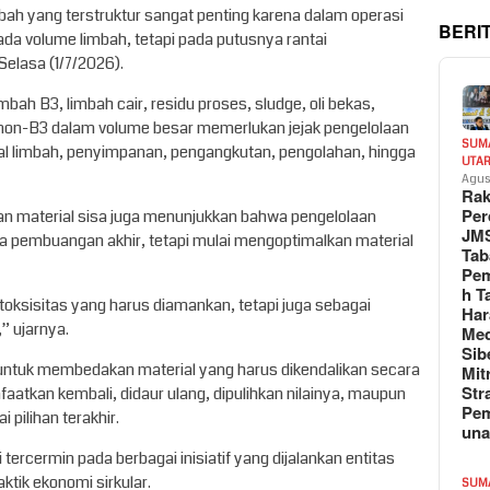
bah yang terstruktur sangat penting karena dalam operasi
BERI
da volume limbah, tetapi pada putusnya rantai
Selasa (1/7/2026).
imbah B3, limbah cair, residu proses, sludge, oli bekas,
non-B3 dalam volume besar memerlukan jejak pengelolaan
SUM
sal limbah, penyimpanan, pengangkutan, pengolahan, hingga
UTA
Agus
Rak
Per
 material sisa juga menunjukkan bahwa pengelolaan
JM
ada pembuangan akhir, tetapi mulai mengoptimalkan material
Tab
Pem
h T
 toksisitas yang harus diamankan, tetapi juga sebagai
Har
,” ujarnya.
Med
Sib
n untuk membedakan material yang harus dikendalikan secara
Mit
Str
faatkan kembali, didaur ulang, dipulihkan nilainya, maupun
Pe
pilihan terakhir.
un
tercermin pada berbagai inisiatif yang dijalankan entitas
tik ekonomi sirkular.
SUM