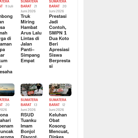
ATERA
SUMATERA
SUMATERA
AT
11 Juli
BARAT
21
BARAT
20
6
Juni 2026
Juni 2026
mbong
Truk
Prestasi
an
Miring
Jadi
sa
Hambat
Contoh,
mah
Arus Lalu
SMPN 1
ga di
Lintas di
Dua Koto
saman
Jalan
Beri
pa
Panti–
Apresiasi
ar
Simpang
Siswa
kum
Empat
Berpresta
u
si
esaha
ATERA
SUMATERA
SUMATERA
AT
20
BARAT
13
BARAT
12
 2026
Juni 2026
Juni 2026
sona
RSUD
Keluhan
ahari
Tuanku
Obat
rbenam
Imam
Kosong
Puncak
Bonjol
Mencuat,
naroma
Disorot,
Dinkes