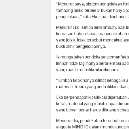
“Menurut saya, sistem pengelolaan lim
tambang risiko terbesar bukan hanya pa
pengelolaan,” kata Eko saat dihubungi, 
Menurut Eko, setiap jenis limbah, baik l
kemasan bahan kimia, maupun limbah 
yang jelas. Jejak tersebut mencakup a
bukti akhir pengelolaannya.
Ia mengatakan pendekatan pemanfaatan
limbah tidak lagi hanya berorientasi p
yang masih memiliki nilai ekonomi.
“Limbah tidak hanya dilihat sebagai isu
material stream yang perlu diklasifikasi
Eko berpendapat klasifikasi diperluka
ketat, material yang masih dapat diman
yang benar-benar harus dibuang sebagai 
Menurut dia, pendekatan tersebut mulai 
anggota MIND ID dalam mendukung prak