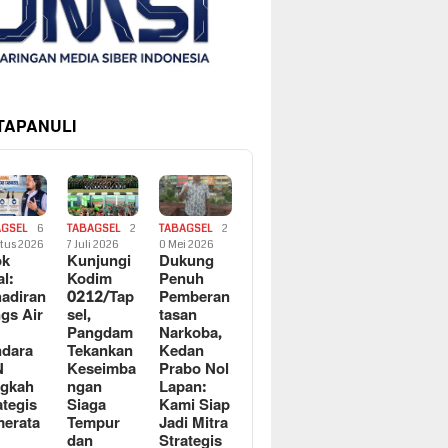
 TAPANULI
AGSEL
6
TABAGSEL
2
TABAGSEL
2
tus 2026
7 Juli 2026
0 Mei 2026
ok
Kunjungi
Dukung
al:
Kodim
Penuh
adiran
0212/Tap
Pemberan
gs Air
sel,
tasan
Pangdam
Narkoba,
dara
Tekankan
Kedan
N
Keseimba
Prabo Nol
ngkah
ngan
Lapan:
ategis
Siaga
Kami Siap
erata
Tempur
Jadi Mitra
dan
Strategis