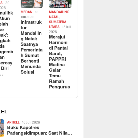
RA
20
2026
ulihk
MEDAN
18
MANDAILING
Akun
Juli 2026
NATAL
,
Infrastruk
SUMATERA
elah
tur
UTARA
18 Juli
se
Mandailin
2026
eak’:
Merajut
g Natal:
ngkah
Harmoni
Saatnya
tis
di Pantai
Pemerinta
ngemb
Barat,
h Sumut
kan
PAPPRI
Berhenti
ercay
Madina
Menunda
 Diri
Gelar
Solusi
l…
Temu
Ramah
Pengurus
KEL
ARTIKEL
10 Juli 2026
Buku Kapolres
Padangsidimpuan: Saat Nila…