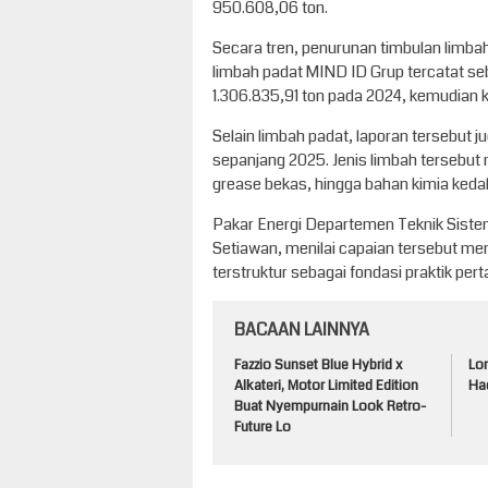
950.608,06 ton.
Secara tren, penurunan timbulan limbah
limbah padat MIND ID Grup tercatat se
1.306.835,91 ton pada 2024, kemudian 
Selain limbah padat, laporan tersebut 
sepanjang 2025. Jenis limbah tersebut me
grease bekas, hingga bahan kimia keda
Pakar Energi Departemen Teknik Sistem 
Setiawan, menilai capaian tersebut me
terstruktur sebagai fondasi praktik pe
BACAAN LAINNYA
Fazzio Sunset Blue Hybrid x
Lo
Alkateri, Motor Limited Edition
Had
Buat Nyempurnain Look Retro-
Future Lo