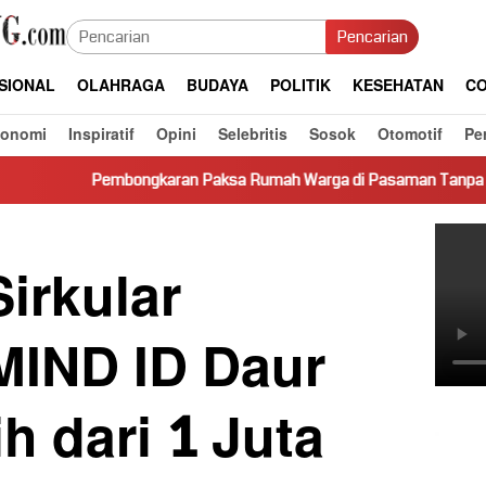
Pencarian
SIONAL
OLAHRAGA
BUDAYA
POLITIK
KESEHATAN
CO
konomi
Inspiratif
Opini
Selebritis
Sosok
Otomotif
Pe
gkaran Paksa Rumah Warga di Pasaman Tanpa Dasar Hukum Picu 
irkular
MIND ID Daur
h dari 1 Juta