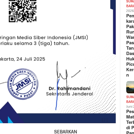
SUM
BAR
202
Pe
kar
Pak
Ru
War
Pa
Tan
Das
Hu
Pic
Ker
n
SUM
BAR
Juni
Pe
Mat
Te
di 
SEBARKAN
Pa