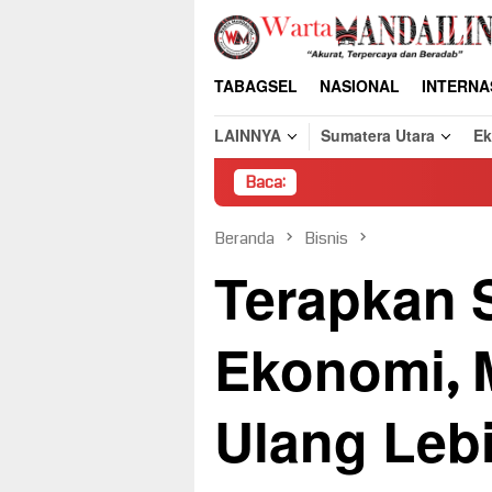
Loncat
ke
konten
TABAGSEL
NASIONAL
INTERNA
LAINNYA
Sumatera Utara
E
Baca:
Pembon
Beranda
Bisnis
Terapkan S
Ekonomi, 
Ulang Lebi