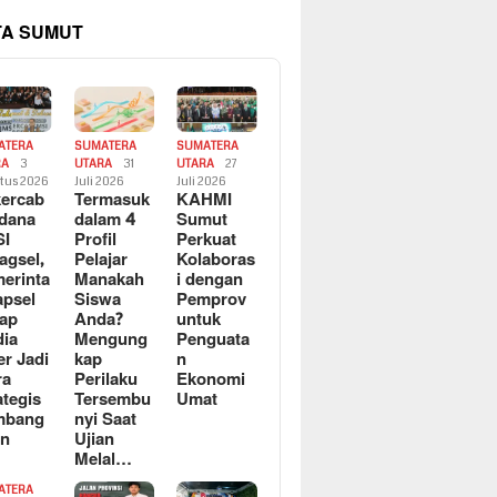
TA SUMUT
ATERA
SUMATERA
SUMATERA
RA
3
UTARA
31
UTARA
27
tus 2026
Juli 2026
Juli 2026
ercab
Termasuk
KAHMI
dana
dalam 4
Sumut
SI
Profil
Perkuat
agsel,
Pelajar
Kolaboras
erinta
Manakah
i dengan
apsel
Siswa
Pemprov
ap
Anda?
untuk
ia
Mengung
Penguata
er Jadi
kap
n
ra
Perilaku
Ekonomi
ategis
Tersembu
Umat
mbang
nyi Saat
an
Ujian
Melal…
ATERA